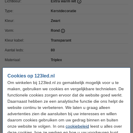
Lichtkleur:
Extra warm wit
Type:
Kerstdecoratie
Kleur:
Zwart
Vorm:
Rond
Kleur kabel:
Transparant
Aantal leds:
80
Materiaal:
Triplex
Lichtprogramma's:
1
Cookies op 123led.nl
Timerfunctie:
Ja: 6 uur
Om winkelen bij 123led.nl zo gemakkelijk mogelijk voor u te
maken, gebruiken we cookies en vergelijkbare technieken. De
Voeding:
Batterij
functionele cookies zorgen ervoor dat de website goed werkt.
Batterijen inbegrepen:
Nee
Daarnaast hebben ze een analytische functie die ons helpt de
website continu te verbeteren. We laten u graag alleen
Batterijtype:
2x AAA
advertenties zien die aansluiten bij uw interesses en willen
Accuduur:
60 uur
daarom cookies gebruiken om uw gedrag binnen en buiten
onze website te volgen. In ons
cookiebeleid
leest u alles over
Afmetingen:
4,2 x 35 x 38,5 cm (lxbxh)
deze cookies, hoe ze werken en hoe u uw voorkeuren kunt