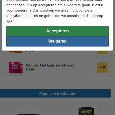
aanpassen. Klik op accepteren om akkoord te gaan. Kiest u
Beschermingsniveau:
IP20
voor weigeren? Dan plaatsen we alleen functionele en
Gebruik:
Binnen
analytische cookies en gebruiken we technieken die daarop
lijken.
Handleiding:
Handleiding
Accepteren
Bestel mee:
Weigeren
Q-Nomic AAA batterijen | 24 stuks
€ 9,95
Q-Nomic AAA batterijen | 4 stuks
€ 6,95
Populaire producten