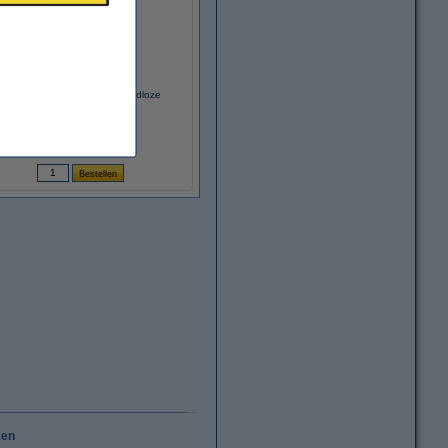
Nanoleaf Smart Sense+ Draadloze
lichtschakelaar
€ 29,95
(Inclusief 21% BTW)
ken