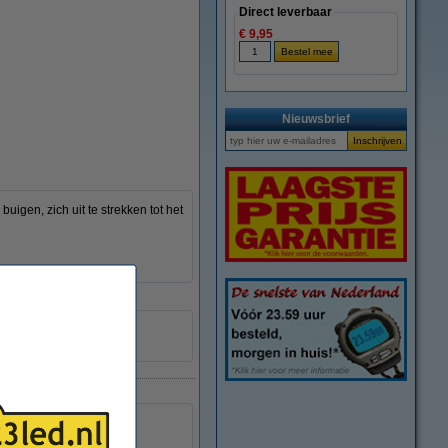
Direct leverbaar
€ 9,95
vergroten
Nieuwsbrief
gen, zich uit te strekken tot het