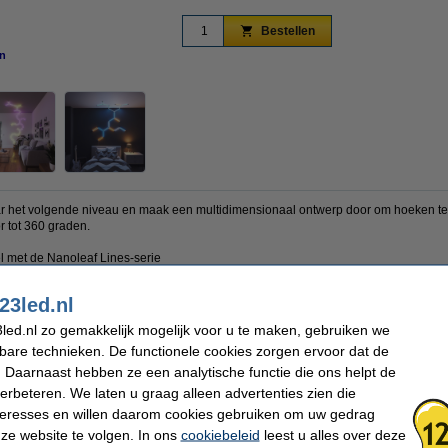
Bestellen
n
vergroten
r het volgende niveau en maak een multidimensionaal ontwerp door om hoeken te bui
r tot 360 graden.
l met de Nanoleaf Lines-serie
23led.nl
led.nl zo gemakkelijk mogelijk voor u te maken, gebruiken we
Lengte:
24 cm
Oud voor nieuw:
uw oude apparaat
kbare technieken. De functionele cookies zorgen ervoor dat de
 Daarnaast hebben ze een analytische functie die ons helpt de
verbeteren. We laten u graag alleen advertenties zien die
 dit artikel ook besteld hebben
nteresses en willen daarom cookies gebruiken om uw gedrag
ze website te volgen. In ons
cookiebeleid
leest u alles over deze