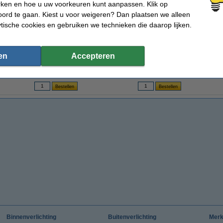
rken en hoe u uw voorkeuren kunt aanpassen. Klik op
ord te gaan. Kiest u voor weigeren? Dan plaatsen we alleen
ytische cookies en gebruiken we technieken die daarop lijken.
ks
Nanoleaf Lines Skin Black Matte | 9 stuks
Nanoleaf Lines Squared | 4 stuks |
Starterset
en
Accepteren
€ 14,95
€ 99,95
€ 89,96
(Inclusief 21% BTW)
(Inclusief 21% BTW)
Binnenverlichting
Buitenverlichting
Mer