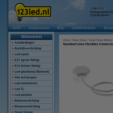
123led B.V.
Koningsbeltweg 52
1329 AK Almere
Home
Klantenservice
Blog
Zakelijk bestellen
Bespar
Webwinkel
Home
Smart Home
Smart Home Merken
Aanbiedingen
Nanoleaf Lines Flexibles Connector
Bedrijfsverlichting
Led-spots
E27 (grote fitting)
E14 (kleine fitting)
Led-gloeilamp (filament)
Alle led lampen
Led-toebehoren
Led TL
Led panelen
Buitenverlichting
Binnenverlichting
Smart Home