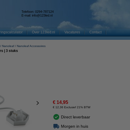
Telefoon: 0294-787124
E-mail:
info@123led.nl
ingscalculator
Over 123led.nl
Vacatures
Contact
Nanoleaf
Nanoleaf Accessoires
s | 3 stuks
€ 14,95
€ 12,36 Exclusief 21% BTW
Direct leverbaar
Morgen in huis