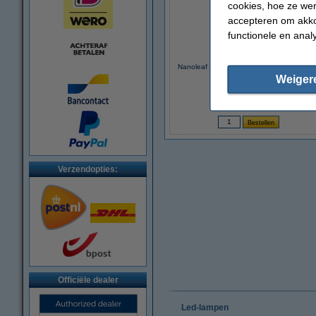
cookies, hoe ze we
accepteren om akko
functionele en anal
Nanoleaf Shapes Black Hexagons | 9 stu
| Startset
Weiger
€ 179,95
(Inclusief 21% BTW)
Verzendopties:
Officiële dealer
Led-lampen