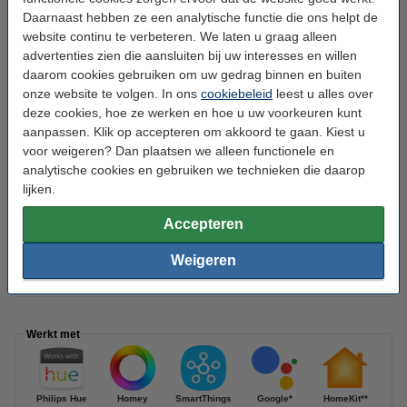
Daarnaast hebben ze een analytische functie die ons helpt de
Diameter:
Ø 42,5 cm
website continu te verbeteren. We laten u graag alleen
Design:
Modern
advertenties zien die aansluiten bij uw interesses en willen
daarom cookies gebruiken om uw gedrag binnen en buiten
Dimbaar:
Ja, via app
onze website te volgen. In ons
cookiebeleid
leest u alles over
Type:
Plafondlamp
deze cookies, hoe ze werken en hoe u uw voorkeuren kunt
aanpassen. Klik op accepteren om akkoord te gaan. Kiest u
Ingangsfrequentie:
50-60Hz
voor weigeren? Dan plaatsen we alleen functionele en
Materiaal:
Metaal
analytische cookies en gebruiken we technieken die daarop
lijken.
Watt:
52,5 W
Accepteren
Gebruik:
Binnen
Energielabel:
G
Weigeren
Handleiding:
PDF
Werkt met
Philips Hue
Homey
SmartThings
Google*
HomeKit**