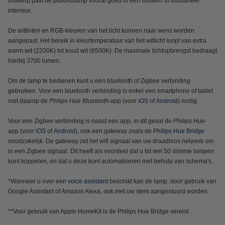
ontwerp past de plafondlamp vooral goed in een modern of industrieel
interieur.
De wittinten en RGB-kleuren van het licht kunnen naar wens worden
aangepast. Het bereik in kleurtemperatuur van het witlicht loopt van extra
warm wit (2200K) tot koud wit (6500K). De maximale lichtopbrengst bedraagt
hierbij 3700 lumen.
Om de lamp te bedienen kunt u een bluetooth of Zigbee verbinding
gebruiken. Voor een bluetooth verbinding is enkel een smartphone of tablet
met daarop de
Philips Hue Bluetooth
-app (voor
iOS
of
Android
) nodig.
Voor een Zigbee verbinding is naast een app, in dit geval de
Philips Hue
-
app (voor
iOS
of
Android
), ook een gateway zoals de
Philips Hue Bridge
noodzakelijk. De gateway zet het wifi signaal van uw draadloos netwerk om
in een Zigbee signaal. Dit heeft als voordeel dat u tot wel 50 slimme lampen
kunt koppelen, en dat u deze kunt automatiseren met behulp van schema's.
*Wanneer u over een
voice assistant
beschikt kan de lamp, door gebruik van
Google Assistant of Amazon Alexa, ook met uw stem aangestuurd worden.
**Voor gebruik van Apple HomeKit is de Philips Hue Bridge vereist.