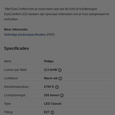
*Met EyeComfort heb je nooit meer last van fel licht of schitteringen.
EyeComfort LED-lampen zijn speciaal ontworpen om je huis aangenaam te
verlichten.
Meer informatie:
Volledige productspecificaties
(PDF)
Specificaties
Merk:
Philips
Lumen per Watt:
113 lm/W
Lichtkleur:
Warm wit
Kleurtemperatuur:
2700 K
Lichtopbrengst:
250 lumen
Type:
LED Classic
Fitting:
E27