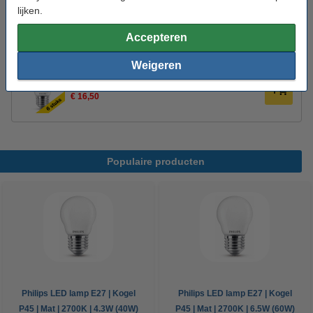
lijken.
Oud voor nieuw:
uw oude apparaat
Accepteren
Aanbieding:
Weigeren
Voordeelverpakking | 6 stuks
€ 16,50
Populaire producten
Philips LED lamp E27 | Kogel
Philips LED lamp E27 | Kogel
P45 | Mat | 2700K | 4.3W (40W)
P45 | Mat | 2700K | 6.5W (60W)