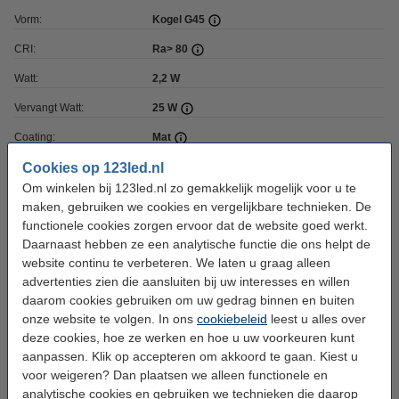
Vorm:
Kogel G45
CRI:
Ra> 80
Watt:
2,2 W
Vervangt Watt:
25 W
Coating:
Mat
Dimbaar:
Cookies op 123led.nl
Nee
Om winkelen bij 123led.nl zo gemakkelijk mogelijk voor u te
Voltage:
220-240 V
maken, gebruiken we cookies en vergelijkbare technieken. De
functionele cookies zorgen ervoor dat de website goed werkt.
Ingangsfrequentie:
50-60Hz
Daarnaast hebben ze een analytische functie die ons helpt de
Afmetingen:
45 x 80 mm (bxh)
website continu te verbeteren. We laten u graag alleen
advertenties zien die aansluiten bij uw interesses en willen
Branduren:
15.000 uur
daarom cookies gebruiken om uw gedrag binnen en buiten
Aan/uitschakelingen:
20.000
onze website te volgen. In ons
cookiebeleid
leest u alles over
deze cookies, hoe ze werken en hoe u uw voorkeuren kunt
Energielabel:
E
aanpassen. Klik op accepteren om akkoord te gaan. Kiest u
Technische
PDF
voor weigeren? Dan plaatsen we alleen functionele en
specificaties:
analytische cookies en gebruiken we technieken die daarop