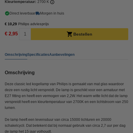
Kleurtemperatuur:
2700 K
Direct leverbaar
Morgen in huis
€ 10,29
Philips adviesprijs
€ 2,95
Bestellen
Omschrijving
Specificaties
Aanbevelingen
Omschrijving
Deze classic led kogellamp van Philips is gemaakt van mat glas waardoor
deze een rustig licht verspreidt. De lamp is geschikt voor een armatuur met
E27 fitting en heeft een vermogen van 2,2W. Het warm witte licht dat de lamp
verspreidt heeft een kleurtemperatuur van 2700K en een lichtstroom van 250
lumen.
De lamp heeft een levensduur van circa 15000 lichturen en 20000
schakelcycli. Dat betekent dat bij normaal gebruik van circa 2,7 uur per dag
de lamp het 15 jaar volhoudt.