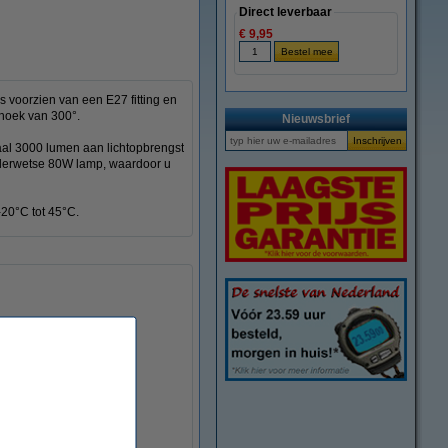
Direct leverbaar
€ 9,95
s voorzien van een E27 fitting en
thoek van 300°.
Nieuwsbrief
maal 3000 lumen aan lichtopbrengst
ouderwetse 80W lamp, waardoor u
-20°C tot 45°C.