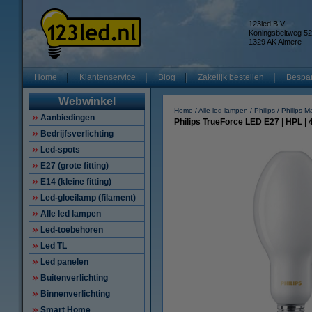
123led B.V.
Koningsbeltweg 52
1329 AK Almere
Home
Klantenservice
Blog
Zakelijk bestellen
Bespar
Webwinkel
Home
Alle led lampen
Philips
Philips M
Aanbiedingen
Philips TrueForce LED E27 | HPL |
Bedrijfsverlichting
Led-spots
E27 (grote fitting)
E14 (kleine fitting)
Led-gloeilamp (filament)
Alle led lampen
Led-toebehoren
Led TL
Led panelen
Buitenverlichting
Binnenverlichting
Smart Home