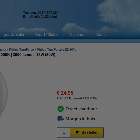
Telefoon: 0294-787124
E-mail:
info@123led.nl
ingscalculator
Over 123led.nl
Vacatures
Contact
aster
Philips TrueForce
Philips TrueForce LED HPL
 4000K | 3000 lumen | 18W (80W)
€ 24,95
€ 20,62 Exclusief 21% BTW
Direct leverbaar
Morgen in huis
Bestellen