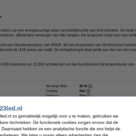
n
kunt u op een energiezuinige wijze uw bedrijfsruimte van licht voorzien. De lamp i
 moderne, efficiëntere vervanger van HID lampen. De lampvorm zorgt voor een lich
t met een kleurtemperatuur van 4000K. Bij het verspreiden van dit licht komt maxi
gieverbruik (166 lumen per watt). De lichtopbrengst staat gelijk aan die van een 
.000 branduren en 15.000 schakelcycli en kan functioneren bij temperaturen van 
Vervangt Watt:
80 W
Coating:
Mat
Dimbaar:
Nee
Voltage:
220-240 V
Hoogte:
18 cm
23led.nl
Diameter:
Ø 7,5 cm
Beschermingsniveau:
IP20
led.nl zo gemakkelijk mogelijk voor u te maken, gebruiken we
Branduren:
25.000 uur
kbare technieken. De functionele cookies zorgen ervoor dat de
Aan/uitschakelingen:
15.000
 Daarnaast hebben ze een analytische functie die ons helpt de
Energielabel:
C
verbeteren. We laten u graag alleen advertenties zien die
Oud voor nieuw:
uw oude apparaat