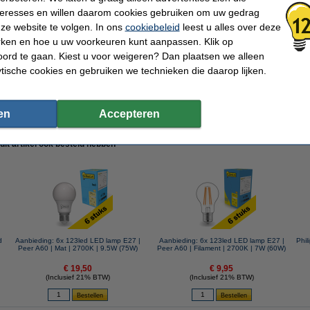
nteresses en willen daarom cookies gebruiken om uw gedrag
ze website te volgen. In ons
cookiebeleid
leest u alles over deze
rken en hoe u uw voorkeuren kunt aanpassen. Klik op
ord te gaan. Kiest u voor weigeren? Dan plaatsen we alleen
 | 6 stuks
ytische cookies en gebruiken we technieken die daarop lijken.
en
Accepteren
 dit artikel ook besteld hebben
d
Aanbieding: 6x 123led LED lamp E27 |
Aanbieding: 6x 123led LED lamp E27 |
Phil
Peer A60 | Mat | 2700K | 9.5W (75W)
Peer A60 | Filament | 2700K | 7W (60W)
€ 19,50
€ 9,95
(Inclusief 21% BTW)
(Inclusief 21% BTW)