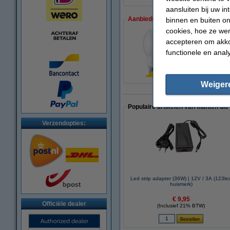
aansluiten bij uw i
Aanbieding:
binnen en buiten on
cookies, hoe ze we
accepteren om akko
Voordeelverpakking
functionele en anal
€ 139,50
Weiger
Populaire artikelen van klanten die
Verzendopties:
Led strip adapter (36W) | 12V / 3A (123le
huismerk)
€ 9,95
Officiële dealer
(Inclusief 21% BTW)