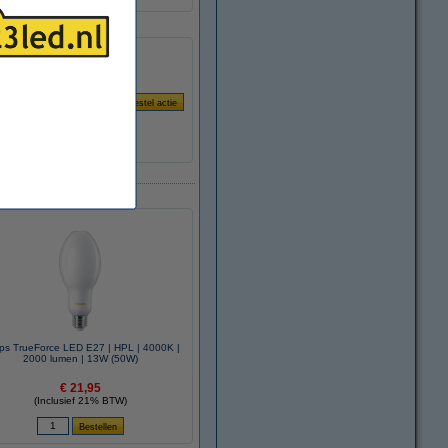
ips TrueForce LED E27 | HPL | 4000K |
2000 lumen | 13W (50W)
€ 21,95
(Inclusief 21% BTW)