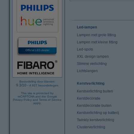
Led-lampen
Lampen met grote fitting
Lampen met kleine fitting
Led-spots
XXL design lampen
Slimme verlichting
Lichtslangen
Beoordeling door klanten:
Kerstverlichting
9.3
/
10
-
4.827
beoordelingen
Kerstverlichting buiten
This site is protected by
reCAPTCHA and the Google
Kerstdecoratie
Privacy Policy
and
Terms of Service
apply.
Kerstdecoratie buiten
Kerstverlichting op batterij
Twinkly kerstverlichting
Clusterverlichting