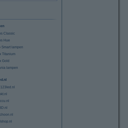
ken
ps Classic
ips Hue
io Smart lampen
x Titanium
x Gold
ania lampen
ed.nl
 123led.nl
kt.nl
ccu.nl
3D.nl
choon.nl
lshop.nl