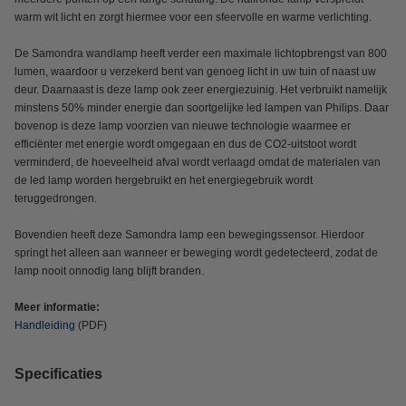
warm wit licht en zorgt hiermee voor een sfeervolle en warme verlichting.
De Samondra wandlamp heeft verder een maximale lichtopbrengst van 800
lumen, waardoor u verzekerd bent van genoeg licht in uw tuin of naast uw
deur. Daarnaast is deze lamp ook zeer energiezuinig. Het verbruikt namelijk
minstens 50% minder energie dan soortgelijke led lampen van Philips. Daar
bovenop is deze lamp voorzien van nieuwe technologie waarmee er
efficiënter met energie wordt omgegaan en dus de CO2-uitstoot wordt
verminderd, de hoeveelheid afval wordt verlaagd omdat de materialen van
de led lamp worden hergebruikt en het energiegebruik wordt
teruggedrongen.
Bovendien heeft deze Samondra lamp een bewegingssensor. Hierdoor
springt het alleen aan wanneer er beweging wordt gedetecteerd, zodat de
lamp nooit onnodig lang blijft branden.
Meer informatie:
Handleiding
(PDF)
Specificaties