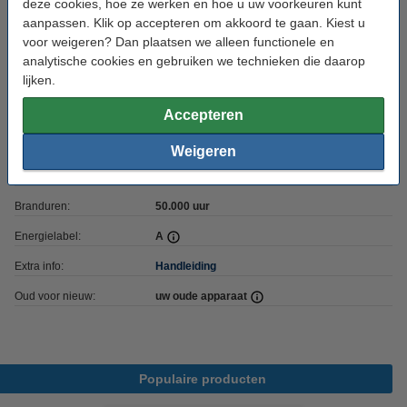
deze cookies, hoe ze werken en hoe u uw voorkeuren kunt
aanpassen. Klik op accepteren om akkoord te gaan. Kiest u
Voeding:
Netstroom
voor weigeren? Dan plaatsen we alleen functionele en
Stroomvoorziening:
Bedraad (Netstroom)
analytische cookies en gebruiken we technieken die daarop
lijken.
Voltage:
230 V
Accepteren
Afmetingen:
190 x 89 x 227 mm (lxbxh)
Beschermingsniveau:
IP44
Weigeren
Gebruik:
Binnen/buiten
Branduren:
50.000 uur
Energielabel:
A
Extra info:
Handleiding
Oud voor nieuw:
uw oude apparaat
Populaire producten