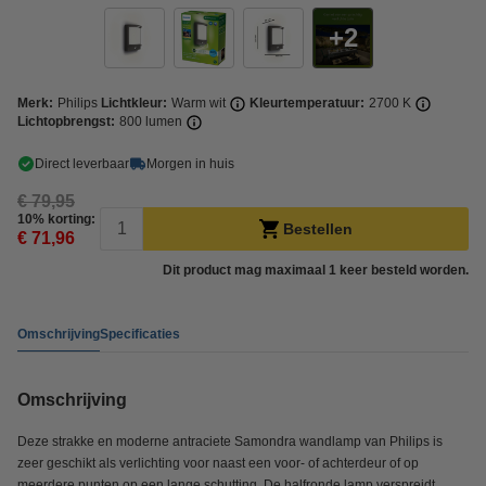
2
Merk:
Philips
Lichtkleur:
Warm wit
Kleurtemperatuur:
2700 K
Lichtopbrengst:
800 lumen
Direct leverbaar
Morgen in huis
€ 79,95
10% korting:
Bestellen
€ 71,96
Dit product mag maximaal 1 keer besteld worden.
Omschrijving
Specificaties
Omschrijving
Deze strakke en moderne antraciete Samondra wandlamp van Philips is
zeer geschikt als verlichting voor naast een voor- of achterdeur of op
meerdere punten op een lange schutting. De halfronde lamp verspreidt