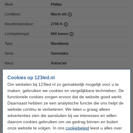
Merk:
Philips
Lichtkleur:
Warm wit
Kleurtemperatuur:
2700 K
Lichtopbrengst:
800 lumen
Type:
Wandlamp
Serie:
Samondra
Kleur:
Antraciet
Vorm:
Halfrond
Cookies op 123led.nl
CRI:
Ra> 80
Om winkelen bij 123led.nl zo gemakkelijk mogelijk voor u te
maken, gebruiken we cookies en vergelijkbare technieken. De
Lamp inbegrepen:
Ja
functionele cookies zorgen ervoor dat de website goed werkt.
Watt:
3,8 W
Daarnaast hebben ze een analytische functie die ons helpt de
website continu te verbeteren. We laten u graag alleen
Materiaal:
Aluminium
advertenties zien die aansluiten bij uw interesses en willen
daarom cookies gebruiken om uw gedrag binnen en buiten
Bewegingssensor:
Ja
onze website te volgen. In ons
cookiebeleid
leest u alles over
Sensor type:
Beweging