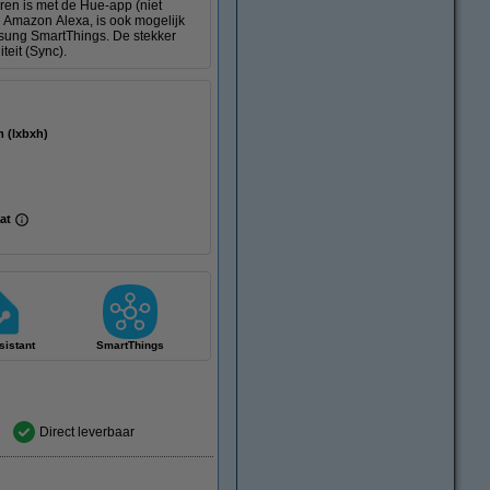
ren is met de Hue-app (niet
 Amazon Alexa, is ook mogelijk
sung SmartThings. De stekker
teit (Sync).
100 mm (lxbxh)
aat
istant
SmartThings
Direct leverbaar