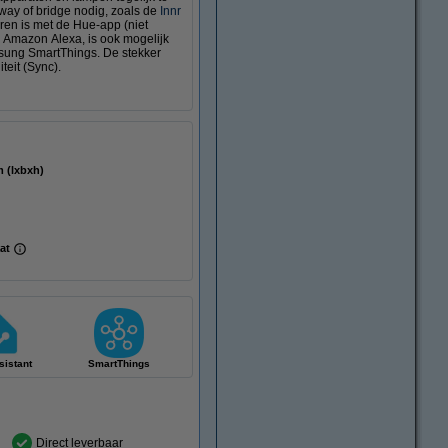
way of bridge nodig, zoals de
Innr
ren is met de Hue-app (niet
 Amazon Alexa, is ook mogelijk
sung SmartThings. De stekker
teit (Sync).
100 mm (lxbxh)
aat
istant
SmartThings
Direct leverbaar