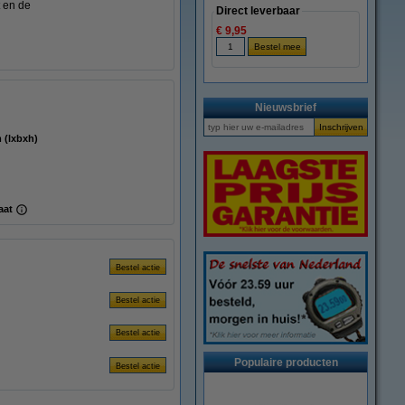
 en de
Direct leverbaar
€ 9,95
Nieuwsbrief
52 mm (lxbxh)
aat
Populaire producten