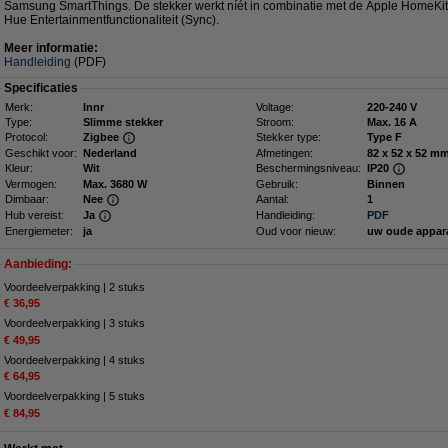
Samsung SmartThings. De stekker werkt níét in combinatie met de Apple HomeKit
Hue Entertainmentfunctionaliteit (Sync).
Meer informatie:
Handleiding
(PDF)
Specificaties
Merk:
Innr
Voltage:
220-240 V
Type:
Slimme stekker
Stroom:
Max. 16 A
Protocol:
Zigbee
Stekker type:
Type F
Geschikt voor:
Nederland
Afmetingen:
82 x 52 x 
Kleur:
Wit
Beschermingsniveau:
IP20
Vermogen:
Max. 3680 W
Gebruik:
Binnen
Dimbaar:
Nee
Aantal:
1
Hub vereist:
Ja
Handleiding:
PDF
Energiemeter:
ja
Oud voor nieuw:
uw oude appar
Aanbieding:
Voordeelverpakking | 2 stuks
€ 36,95
Voordeelverpakking | 3 stuks
€ 49,95
Voordeelverpakking | 4 stuks
€ 64,95
Voordeelverpakking | 5 stuks
€ 84,95