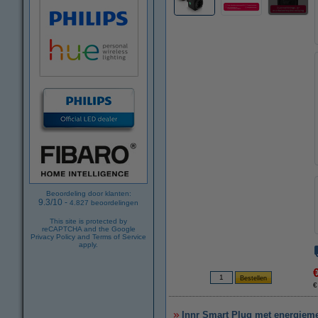
Beoordeling door klanten:
9.3
/
10
-
4.827
beoordelingen
This site is protected by
reCAPTCHA and the Google
Privacy Policy
and
Terms of Service
apply.
€
Innr Smart Plug met energiemet