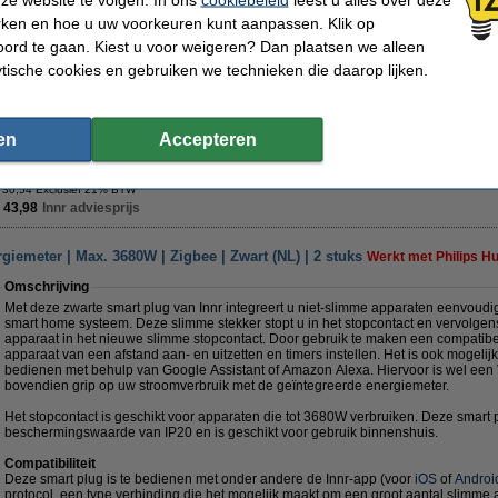
Werkt met
rken en hoe u uw voorkeuren kunt aanpassen. Klik op
ord te gaan. Kiest u voor weigeren? Dan plaatsen we alleen
ytische cookies en gebruiken we technieken die daarop lijken.
Zigbee
Philips Hue
Homey
Home Ass
Morgen in huis
en
Accepteren
€ 36,95
 30,54 Exclusief 21% BTW
 43,98
Innr adviesprijs
rgiemeter | Max. 3680W | Zigbee | Zwart (NL) | 2 stuks
Werkt met Philips H
Omschrijving
Met deze zwarte smart plug van Innr integreert u niet-slimme apparaten eenvoudi
smart home systeem. Deze slimme stekker stopt u in het stopcontact en vervolgens
apparaat in het nieuwe slimme stopcontact. Door gebruik te maken een compatibe
apparaat van een afstand aan- en uitzetten en timers instellen. Het is ook mogeli
bedienen met behulp van Google Assistant of Amazon Alexa. Hiervoor is wel een
bovendien grip op uw stroomverbruik met de geïntegreerde energiemeter.
Het stopcontact is geschikt voor apparaten die tot 3680W verbruiken. Deze smart 
beschermingswaarde van IP20 en is geschikt voor gebruik binnenshuis.
Compatibiliteit
Deze smart plug is te bedienen met onder andere de Innr-app (voor
iOS
of
Androi
protocol, een type verbinding die het mogelijk maakt om een groot aantal slimme 