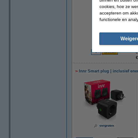
cookies, hoe ze we
accepteren om akko
functionele en anal
Weiger
€
€
Innr Smart plug | inclusief ene
vergroten