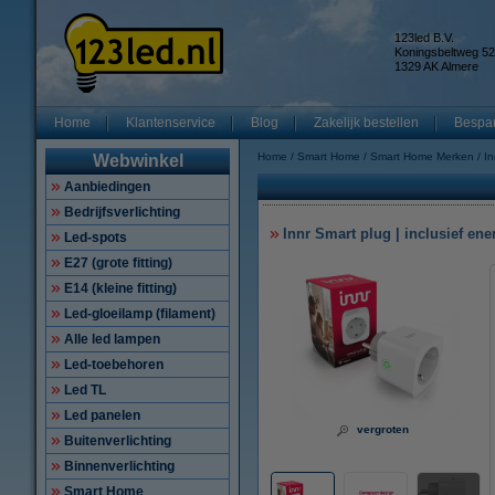
123led B.V.
Koningsbeltweg 52
1329 AK Almere
Home
Klantenservice
Blog
Zakelijk bestellen
Bespar
Home
Smart Home
Smart Home Merken
In
Webwinkel
Aanbiedingen
Bedrijfsverlichting
Innr Smart plug | inclusief ene
Led-spots
E27 (grote fitting)
E14 (kleine fitting)
Led-gloeilamp (filament)
Alle led lampen
Led-toebehoren
Led TL
Led panelen
vergroten
Buitenverlichting
Binnenverlichting
Smart Home