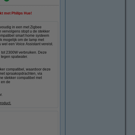
t met Philips Hue!
nvoudig in een met Zigbee
 vervolgens stopt u de stekker
compatibel smart home systeem
ook mogelijk om de lamp met
wel een Voice Assistant vereist.
e tot 2300W verbruiken. Deze
tegen spatwater.
ekker compatibel, waardoor deze
 met spraakopdrachten, via
me stekker compatibel met
 en de
r.
roduct.