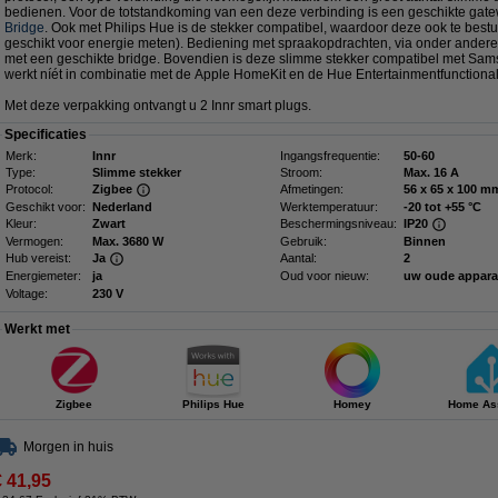
bedienen. Voor de totstandkoming van een deze verbinding is een geschikte gate
Bridge
. Ook met Philips Hue is de stekker compatibel, waardoor deze ook te bestu
geschikt voor energie meten). Bediening met spraakopdrachten, via onder andere
met een geschikte bridge. Bovendien is deze slimme stekker compatibel met Sam
werkt níét in combinatie met de Apple HomeKit en de Hue Entertainmentfunctionali
Met deze verpakking ontvangt u 2 Innr smart plugs.
Specificaties
Merk:
Innr
Ingangsfrequentie:
50-60
Type:
Slimme stekker
Stroom:
Max. 16 A
Protocol:
Zigbee
Afmetingen:
56 x 65 x 
Geschikt voor:
Nederland
Werktemperatuur:
-20 tot +55 °C
Kleur:
Zwart
Beschermingsniveau:
IP20
Vermogen:
Max. 3680 W
Gebruik:
Binnen
Hub vereist:
Ja
Aantal:
2
Energiemeter:
ja
Oud voor nieuw:
uw oude appar
Voltage:
230 V
Werkt met
Zigbee
Philips Hue
Homey
Home Ass
Morgen in huis
€ 41,95