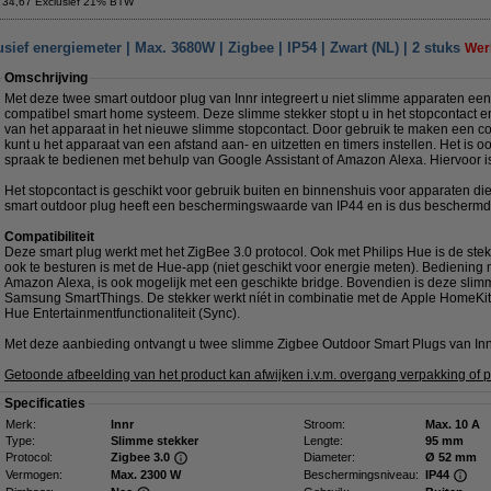
 34,67 Exclusief 21% BTW
sief energiemeter | Max. 3680W | Zigbee | IP54 | Zwart (NL) | 2 stuks
Werk
Omschrijving
Met deze twee smart outdoor plug van Innr integreert u niet slimme apparaten ee
compatibel smart home systeem. Deze slimme stekker stopt u in het stopcontact en
van het apparaat in het nieuwe slimme stopcontact. Door gebruik te maken een 
kunt u het apparaat van een afstand aan- en uitzetten en timers instellen. Het is 
spraak te bedienen met behulp van Google Assistant of Amazon Alexa. Hiervoor is 
Het stopcontact is geschikt voor gebruik buiten en binnenshuis voor apparaten di
smart outdoor plug heeft een beschermingswaarde van IP44 en is dus beschermd 
Compatibiliteit
Deze smart plug werkt met het ZigBee 3.0 protocol. Ook met Philips Hue is de st
ook te besturen is met de Hue-app (niet geschikt voor energie meten). Bediening
Amazon Alexa, is ook mogelijk met een geschikte bridge. Bovendien is deze slim
Samsung SmartThings. De stekker werkt níét in combinatie met de Apple HomeKit
Hue Entertainmentfunctionaliteit (Sync).
Met deze aanbieding ontvangt u twee slimme Zigbee Outdoor Smart Plugs van Inn
Getoonde afbeelding van het product kan afwijken i.v.m. overgang verpakking of p
Specificaties
Merk:
Innr
Stroom:
Max. 10 A
Type:
Slimme stekker
Lengte:
95 mm
Protocol:
Zigbee 3.0
Diameter:
Ø 52 mm
Vermogen:
Max. 2300 W
Beschermingsniveau:
IP44