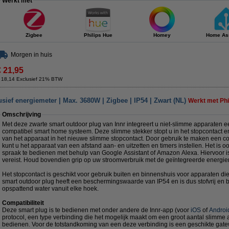
Werkt met
Zigbee
Philips Hue
Homey
Home Ass
Morgen in huis
€ 21,95
 18,14 Exclusief 21% BTW
sief energiemeter | Max. 3680W | Zigbee | IP54 | Zwart (NL)
Werkt met Phi
Omschrijving
Met deze zwarte smart outdoor plug van Innr integreert u niet-slimme apparaten 
compatibel smart home systeem. Deze slimme stekker stopt u in het stopcontact en
van het apparaat in het nieuwe slimme stopcontact. Door gebruik te maken een 
kunt u het apparaat van een afstand aan- en uitzetten en timers instellen. Het is 
spraak te bedienen met behulp van Google Assistant of Amazon Alexa. Hiervoor 
vereist. Houd bovendien grip op uw stroomverbruik met de geïntegreerde energie
Het stopcontact is geschikt voor gebruik buiten en binnenshuis voor apparaten di
smart outdoor plug heeft een beschermingswaarde van IP54 en is dus stofvrij en 
opspattend water vanuit elke hoek.
Compatibiliteit
Deze smart plug is te bedienen met onder andere de Innr-app (voor
iOS
of
Androi
protocol, een type verbinding die het mogelijk maakt om een groot aantal slimme 
bedienen. Voor de totstandkoming van een deze verbinding is een geschikte gate