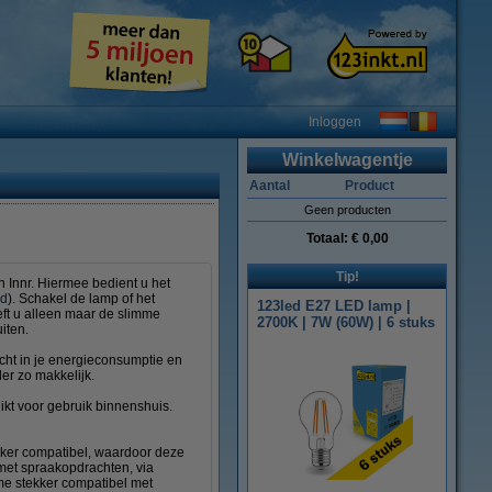
Inloggen
Winkelwagentje
Aantal
Product
Geen producten
Totaal:
€ 0,00
Tip!
 Innr. Hiermee bedient u het
id
). Schakel de lamp of het
123led E27 LED lamp |
eft u alleen maar de slimme
2700K | 7W (60W) | 6 stuks
iten.
zicht in je energieconsumptie en
er zo makkelijk.
kt voor gebruik binnenshuis.
ekker compatibel, waardoor deze
 met spraakopdrachten, via
me stekker compatibel met