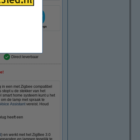
istant
SmartThings
Direct leverbaar
ue!
g in een met Zigbee compatibel
 stopt u de stekker van het
l smart home systeem kunt u het
jk om de lamp met spraak te
Voice Assistant
vereist. Houd
plug heeft een
d
) en werkt met het ZigBee 3.0
apparaten en lampen tegelijk te