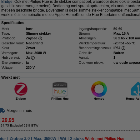
Bridge
. Ook met Philips Hue is de stekker compatibel, waardoor deze ook te bestu
geschikt voor energie meten). Bediening met spraakopdrachten, via onder andere
met een geschikte bridge. Bovendien is deze slimme stekker compatibel met Sam
werkt níét in combinatie met de Apple HomeKit en de Hue Entertainmentfunctionali
Specificaties
Merk:
Innr
Ingangsfrequentie:
50-60
Type:
Slimme stekker
Stroom:
Max. 16 A
Protocol:
Zigbee
Afmetingen:
56 x 65 x 
Geschikt voor:
Nederland
Werktemperatuur:
-20 tot +55 °C
Kleur:
Zwart
Beschermingsniveau:
IP54
Vermogen:
Max. 3680 W
Gebruik:
Buiten
Hub vereist:
Ja
Aantal:
1
Energiemeter:
ja
Oud voor nieuw:
uw oude appar
Voltage:
230 V
Werkt met
Zigbee
Philips Hue
Homey
Home Ass
Morgen in huis
€ 29,95
 24,75 Exclusief 21% BTW
er | Zigbee 3.0 | Max. 3680W | Wit | 2 stuks
Werkt met Philips Hue!