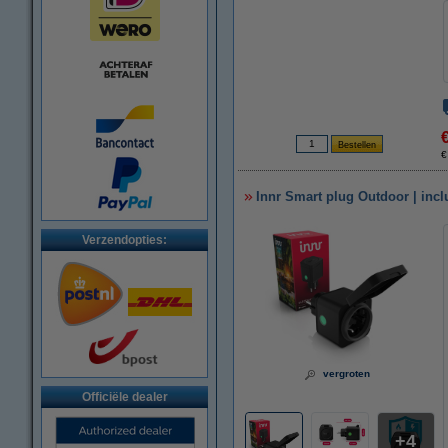
€
Innr Smart plug Outdoor | inclu
Verzendopties:
vergroten
Officiële dealer
4