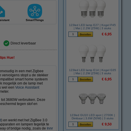
istant
SmartThings
123led LED lamp E27 | Kogel P45
| Mat | 2.2W (25W) | 3 stuks
€ 6,95
Direct leverbaar
lips Hue!
123led LED lamp E14 | Kogel G35
eenvoudig in een met Zigbee
| Mat | 2.2W (25W) | 3 stuks
 vervolgens stopt u de stekker
compatibel smart home systeem
€ 6,95
ook mogelijk om de lamp met
is wel een
Voice Assistant
meter.
e tot 3680W verbruiken. Deze
beschermd tegen stof en
123led GU10 LED spot | 2700K |
Dimbaar | 3.6W (50W) | 3 stuks
d
) en werkt met het ZigBee 3.0
apparaten en lampen tegelijk te
€ 9,50
way of bridge nodig, zoals de
Innr