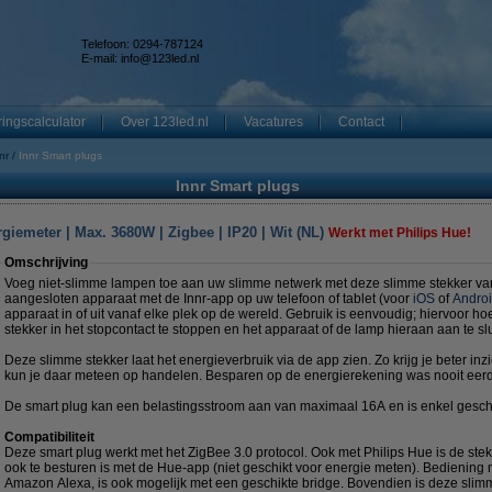
Telefoon: 0294-787124
E-mail:
info@123led.nl
ingscalculator
Over 123led.nl
Vacatures
Contact
nr
Innr Smart plugs
Innr Smart plugs
rgiemeter | Max. 3680W | Zigbee | IP20 | Wit (NL)
Werkt met Philips Hue!
Omschrijving
Voeg niet-slimme lampen toe aan uw slimme netwerk met deze slimme stekker van
aangesloten apparaat met de Innr-app op uw telefoon of tablet (voor
iOS
of
Andro
apparaat in of uit vanaf elke plek op de wereld. Gebruik is eenvoudig; hiervoor ho
stekker in het stopcontact te stoppen en het apparaat of de lamp hieraan aan te slu
Deze slimme stekker laat het energieverbruik via de app zien. Zo krijg je beter in
kun je daar meteen op handelen. Besparen op de energierekening was nooit eerd
De smart plug kan een belastingsstroom aan van maximaal 16A en is enkel geschi
Compatibiliteit
Deze smart plug werkt met het ZigBee 3.0 protocol. Ook met Philips Hue is de st
ook te besturen is met de Hue-app (niet geschikt voor energie meten). Bediening
Amazon Alexa, is ook mogelijk met een geschikte bridge. Bovendien is deze slim