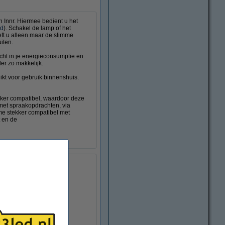
 Innr. Hiermee bedient u het
id
). Schakel de lamp of het
eft u alleen maar de slimme
iten.
zicht in je energieconsumptie en
er zo makkelijk.
kt voor gebruik binnenshuis.
ekker compatibel, waardoor deze
 met spraakopdrachten, via
me stekker compatibel met
 en de
lxbxh)