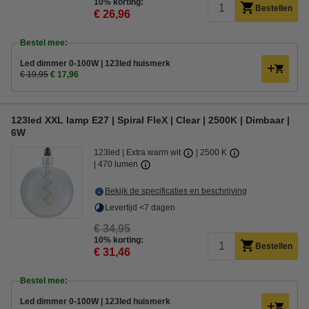
10% korting:
Bestellen
€ 26,96
Bestel mee:
Led dimmer 0-100W | 123led huismerk
€ 19,95
€ 17,96
123led XXL lamp E27 | Spiral FleX | Clear | 2500K | Dimbaar |
6W
123led
Extra warm wit
2500 K
470 lumen
Bekijk de specificaties en beschrijving
Levertijd <7 dagen
€ 34,95
10% korting:
Bestellen
€ 31,46
Bestel mee:
Led dimmer 0-100W | 123led huismerk