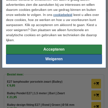
€ 15,95
advertenties zien die aansluiten bij uw interesses en willen
daarom cookies gebruiken om uw gedrag binnen en buiten
onze website te volgen. In ons
cookiebeleid
leest u alles over
Bailey LED lamp E27 | Theepot | Filament | Helder | 2200K |
deze cookies, hoe ze werken en hoe u uw voorkeuren kunt
Dimbaar | 4W
aanpassen. Klik op accepteren om akkoord te gaan. Kiest u
Bailey
15 lm/W
Extra warm wit
2200 K
voor weigeren? Dan plaatsen we alleen functionele en
analytische cookies en gebruiken we technieken die daarop
Bekijk de specificaties en beschrijving
lijken.
Direct leverbaar
Morgen in huis
Accepteren
€ 67,95
2
Weigeren
10% korting:
Bestellen
€ 61,16
Bestel mee:
E27 lamphouder porselein zwart (Bailey)
€ 9,95
Bailey Pendel E27 | 1.5 meter | Bari | Zwart
€ 21,95
Bailey design fitting E27 | Rond | Groen | Ø 56 mm