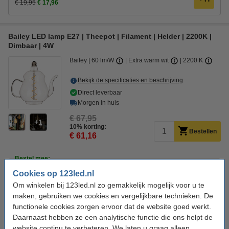
€ 19,95
€ 17,96
Bailey LED lamp E27 | Theepot | Filament | Helder | 2200K |
Dimbaar | 4W
Bailey
60 lm/W
Extra warm wit
2200 K
Bekijk de specificaties en beschrijving
Direct leverbaar
Morgen in huis
€ 67,95
1
10% korting:
Bestellen
€ 61,16
Bestel mee:
Cookies op 123led.nl
E27 lamphouder porselein zwart (Bailey)
€ 9,95
Om winkelen bij 123led.nl zo gemakkelijk mogelijk voor u te
maken, gebruiken we cookies en vergelijkbare technieken. De
Bailey Pendel E27 | 1.5 meter | Bari | Zwart
functionele cookies zorgen ervoor dat de website goed werkt.
€ 21,95
Daarnaast hebben ze een analytische functie die ons helpt de
Bailey design fitting E27 | Rond | Groen | Ø 56 mm
website continu te verbeteren. We laten u graag alleen