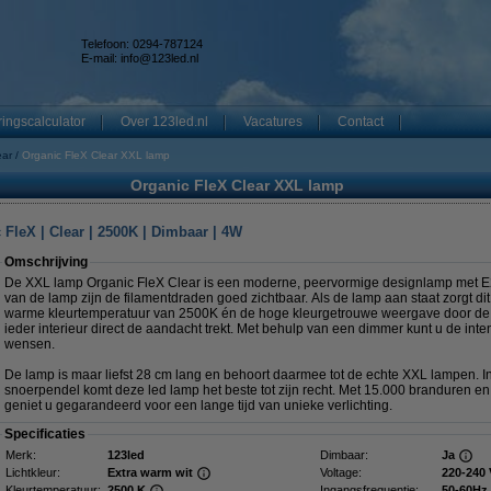
Telefoon: 0294-787124
E-mail:
info@123led.nl
ingscalculator
Over 123led.nl
Vacatures
Contact
ear
Organic FleX Clear XXL lamp
Organic FleX Clear XXL lamp
FleX | Clear | 2500K | Dimbaar | 4W
Omschrijving
De XXL lamp Organic FleX Clear is een moderne, peervormige designlamp met E27 
van de lamp zijn de filamentdraden goed zichtbaar. Als de lamp aan staat zorgt dit
warme kleurtemperatuur van 2500K én de hoge kleurgetrouwe weergave door de 
ieder interieur direct de aandacht trekt. Met behulp van een dimmer kunt u de int
wensen.
De lamp is maar liefst 28 cm lang en behoort daarmee tot de echte XXL lampen. I
snoerpendel komt deze led lamp het beste tot zijn recht. Met 15.000 branduren e
geniet u gegarandeerd voor een lange tijd van unieke verlichting.
Specificaties
Merk:
123led
Dimbaar:
Ja
Lichtkleur:
Extra warm wit
Voltage:
220-240 
Kleurtemperatuur:
2500 K
Ingangsfrequentie:
50-60Hz