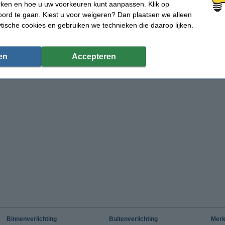
rken en hoe u uw voorkeuren kunt aanpassen. Klik op
ord te gaan. Kiest u voor weigeren? Dan plaatsen we alleen
ytische cookies en gebruiken we technieken die daarop lijken.
en
Accepteren
Binnenverlichting
Buitenverlichting
Mer