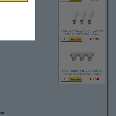
123led LED lamp E14 | Kogel G35
| Mat | 2.2W (25W) | 3 stuks
€ 6,95
123led GU10 LED spot | 2700K |
Dimbaar | 3.6W (50W) | 3 stuks
€ 9,50
ken