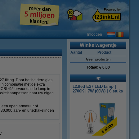
Inloggen
Winkelwagentje
Aantal
Product
Geen producten
Totaal:
€ 0,00
Tip!
fitting. Door het heldere glas
 in combinatie met de extra
123led E27 LED lamp |
CRI>95 ervoor dat de lamp in
2700K | 7W (60W) | 6 stuks
ensiteit aanpassen naar uw eigen
n een open armatuur of
n 30.000 aan- en uitschakelingen
V