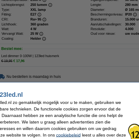
Lichtopbrengst:
250 lumen
Lengte:
280 mm
Type:
XXL lamp
Diameter:
Ø 165 
Fitting:
E27
Beschermingsniveau:
IP20
CRI:
Ra> 95
Branduren:
15.000 u
Lichthoek:
360 graden
Aan/uitschakelingen:
30.000
Watt:
4 W
Resolutie:
4.000
Vervangt Watt:
25 W
Oud voor nieuw:
uw oude
Coating:
Helder
Bestel mee:
Led dimmer 0-100W | 123led huismerk
€ 19,95
€ 17,96
Nu bestellen is maandag in huis
€ 24,95
10% korting:
€ 22,46
23led.nl
 18,56 Exclusief 21% BTW
led.nl zo gemakkelijk mogelijk voor u te maken, gebruiken we
kbare technieken. De functionele cookies zorgen ervoor dat de
 Daarnaast hebben ze een analytische functie die ons helpt de
verbeteren. We laten u graag alleen advertenties zien die
nteresses en willen daarom cookies gebruiken om uw gedrag
ze website te volgen. In ons
cookiebeleid
leest u alles over deze