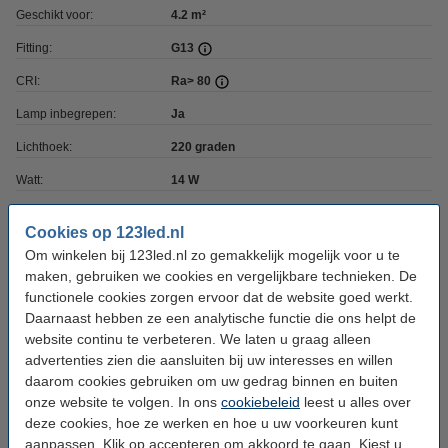
Geschikt voor:
4.2 m²
Fitting:
G13
CRI:
Ra> 80
Lamp inbegrepen:
Ja
Lichthoek:
220 graden
Watt:
14 W
Vervangt Watt:
36 W
Cookies op 123led.nl
Materiaal:
Polycarbonaat
Om winkelen bij 123led.nl zo gemakkelijk mogelijk voor u te
maken, gebruiken we cookies en vergelijkbare technieken. De
Dimbaar:
Nee
functionele cookies zorgen ervoor dat de website goed werkt.
Voltage:
220-240 V
Daarnaast hebben ze een analytische functie die ons helpt de
website continu te verbeteren. We laten u graag alleen
Voltage type:
AC
advertenties zien die aansluiten bij uw interesses en willen
Ingangsfrequentie:
50-60Hz
daarom cookies gebruiken om uw gedrag binnen en buiten
onze website te volgen. In ons
cookiebeleid
leest u alles over
Afmetingen:
120 x 8,6 x 7,2 cm (lxbxh)
deze cookies, hoe ze werken en hoe u uw voorkeuren kunt
aanpassen. Klik op accepteren om akkoord te gaan. Kiest u
Werktemperatuur:
-20 tot +40 °C