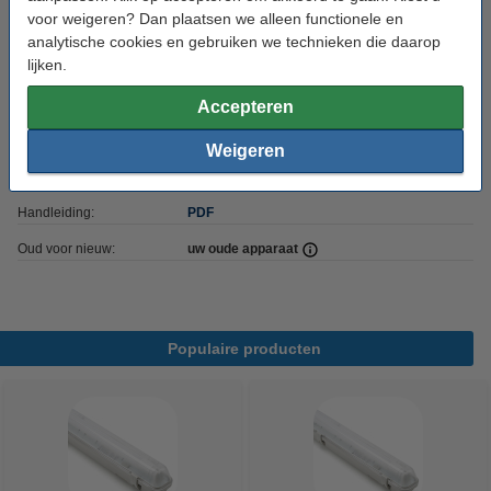
voor weigeren? Dan plaatsen we alleen functionele en
Beschermingsniveau:
IP65
analytische cookies en gebruiken we technieken die daarop
lijken.
Gebruik:
Binnen/buiten
IK-waarde:
IK08
Accepteren
Branduren:
50.000 uur
Weigeren
Energielabel:
D
Handleiding:
PDF
Oud voor nieuw:
uw oude apparaat
Populaire producten