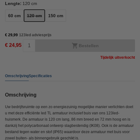
Lengte:
120 cm
60 cm
120 cm
150 cm
€ 29,99
123led adviesprijs
€ 24,95
Bestellen
Tijdelijk uitverkocht
Omschrijving
Specificaties
Omschrijving
Uw bedrijfsruimte op een zo energiezuinig mogelijke manier verlichten doet
u met deze efficiënte led TL armatuur inclusief buis van ons 123led-
huismerk. De armatuur is 120 cm lang, 86 mm breed en 72 mm hoog en is
dankzij het polycarbonaat ontwerp slagbestendig (IK08). Ook is de armatuur
bestand tegen water en stof (IP65) waardoor deze armatuur met buis voor
zowel buiten- als binnengebruik geschikt is.