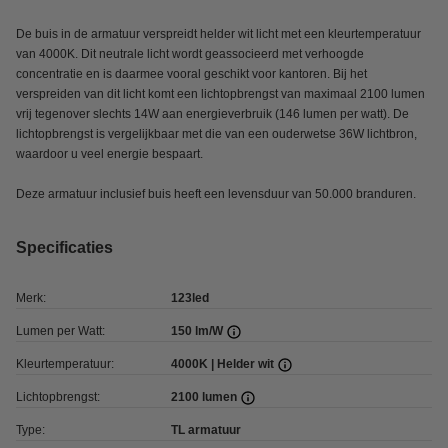
De buis in de armatuur verspreidt helder wit licht met een kleurtemperatuur
van 4000K. Dit neutrale licht wordt geassocieerd met verhoogde
concentratie en is daarmee vooral geschikt voor kantoren. Bij het
verspreiden van dit licht komt een lichtopbrengst van maximaal 2100 lumen
vrij tegenover slechts 14W aan energieverbruik (146 lumen per watt). De
lichtopbrengst is vergelijkbaar met die van een ouderwetse 36W lichtbron,
waardoor u veel energie bespaart.
Deze armatuur inclusief buis heeft een levensduur van 50.000 branduren.
Specificaties
Merk:
123led
Lumen per Watt:
150 lm/W
Kleurtemperatuur:
4000K | Helder wit
Lichtopbrengst:
2100 lumen
Type:
TL armatuur