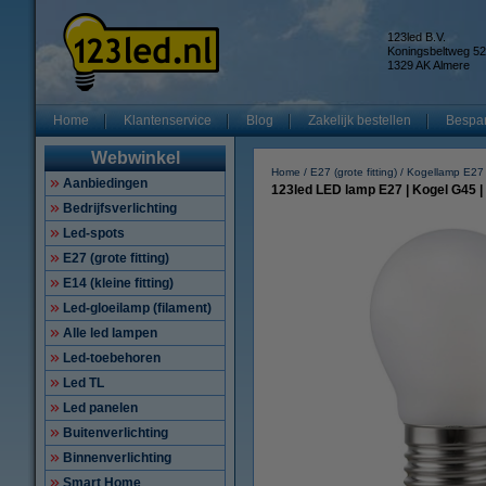
123led B.V.
Koningsbeltweg 52
1329 AK Almere
Home
Klantenservice
Blog
Zakelijk bestellen
Bespar
Webwinkel
Home
E27 (grote fitting)
Kogellamp E27
Aanbiedingen
123led LED lamp E27 | Kogel G45 |
Bedrijfsverlichting
Led-spots
E27 (grote fitting)
E14 (kleine fitting)
Led-gloeilamp (filament)
Alle led lampen
Led-toebehoren
Led TL
Led panelen
Buitenverlichting
Binnenverlichting
Smart Home