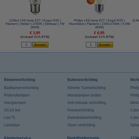
|
123led LED lamp E27 | Kogel G45 |
Philips LED lamp E27 | Kogel P45 |
Q-No
Filament | Helder | 2700K | Dimbaar | 7W
WarmGlow | Filament | 2200-2700K | 5.9W
(60W)
(60W)
€ 3,95
€ 6,95
(Inclusief 21% BTW)
(Inclusief 21% BTW)
Binnenverlichting
Buitenverlichting
Mer
Badkamerverlichting
Slimme Tuinverlichting
Phili
Plafondlampen
Wandlampen buiten
Phil
Hanglampen
Anti-inbraak verlichting
Idin
GU10 led
Feestverlichting
Cale
Led TL
Zwembadverlichting
Cale
Ledstrips
Vijver verlichting
Sylv
Klantenservice
Bedrijfsinformatie
123l