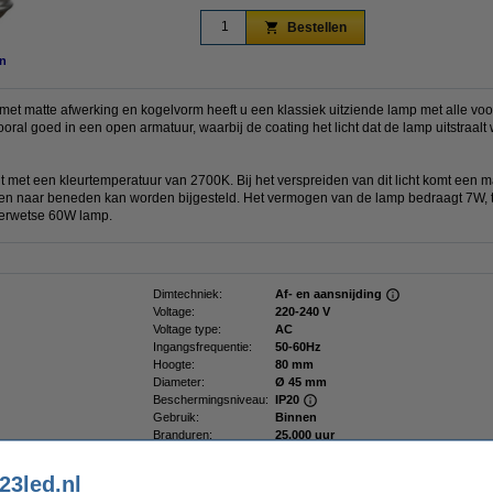
Bestellen
n
et matte afwerking en kogelvorm heeft u een klassiek uitziende lamp met alle voor
oral goed in een open armatuur, waarbij de coating het licht dat de lamp uitstraalt
t met een kleurtemperatuur van 2700K. Bij het verspreiden van dit licht komt een 
men naar beneden kan worden bijgesteld. Het vermogen van de lamp bedraagt 7W, te
derwetse 60W lamp.
Dimtechniek:
Af- en aansnijding
Voltage:
220-240 V
Voltage type:
AC
Ingangsfrequentie:
50-60Hz
Hoogte:
80 mm
Diameter:
Ø 45 mm
Beschermingsniveau:
IP20
Gebruik:
Binnen
Branduren:
25.000 uur
Aan/uitschakelingen:
50.000
Energielabel:
E
23led.nl
Oud voor nieuw:
uw oude apparaat