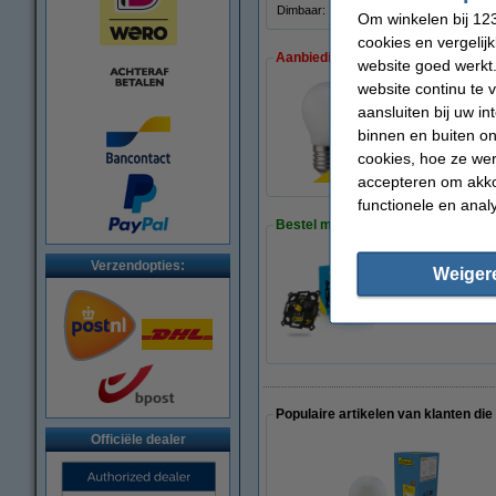
Dimbaar:
Ja
Om winkelen bij 123
cookies en vergelij
Aanbieding:
website goed werkt.
website continu te 
aansluiten bij uw i
Voordeelverpakking
binnen en buiten on
€ 21,50
cookies, hoe ze we
accepteren om akko
functionele en anal
Bestel mee:
Verzendopties:
Weiger
Led dimmer 0-100W
€ 19,95
€ 17,96
Populaire artikelen van klanten die
Officiële dealer