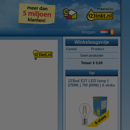
Inloggen
Winkelwagentje
Aantal
Product
Geen producten
Totaal:
€ 0,00
Tip!
123led E27 LED lamp |
2700K | 7W (60W) | 6 stuks