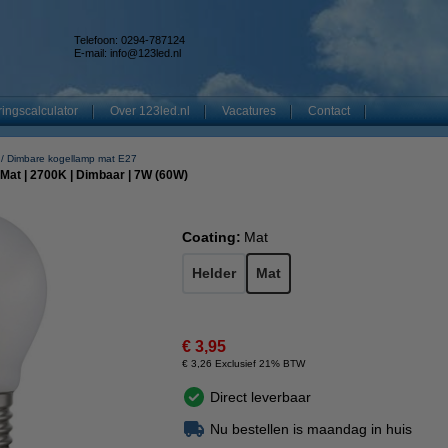
Telefoon: 0294-787124
E-mail:
info@123led.nl
ingscalculator
Over 123led.nl
Vacatures
Contact
Dimbare kogellamp mat E27
 Mat | 2700K | Dimbaar | 7W (60W)
Coating:
Mat
Helder
Mat
€ 3,95
€ 3,26 Exclusief 21% BTW
Direct leverbaar
Nu bestellen is maandag in huis