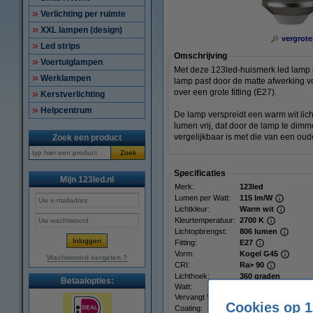
Verlichting per ruimte
XXL lampen (design)
vergrote
Led strips
Omschrijving
Voertuiglampen
Met deze 123led-huismerk led lamp m
Werklampen
lamp past door de matte afwerking vo
over een grote fitting (E27).
Kerstverlichting
Helpcentrum
De lamp verspreidt een warm wit lich
lumen vrij, dat door de lamp te dim
vergelijkbaar is met die van een ou
Zoek een product
Zoek
Specificaties
Mijn 123led.nl
Merk:
123led
Lumen per Watt:
115 lm/W
Lichtkleur:
Warm wit
Kleurtemperatuur:
2700 K
Lichtopbrengst:
806 lumen
Fitting:
E27
Vorm:
Kogel G45
Wachtwoord vergeten ?
CRI:
Ra> 90
Lichthoek:
360 graden
Betaalopties:
Watt:
7 W
Vervangt Watt:
60 W
Cookies op 1
Coating:
Mat