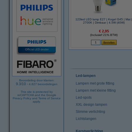
123led LED lamp E27 | Kogel G45 | Mat 
2700K | Dimbaar | 4.5W (40W)
€ 2,95
(Inclusief 21% BTW)
Led-lampen
Beoordeling door klanten:
Lampen met grote fitting
9.3
/
10
-
4.827
beoordelingen
Lampen met kleine fitting
This site is protected by
reCAPTCHA and the Google
Led-spots
Privacy Policy
and
Terms of Service
apply.
XXL design lampen
Slimme verlichting
Lichtslangen
Kerstverlichting