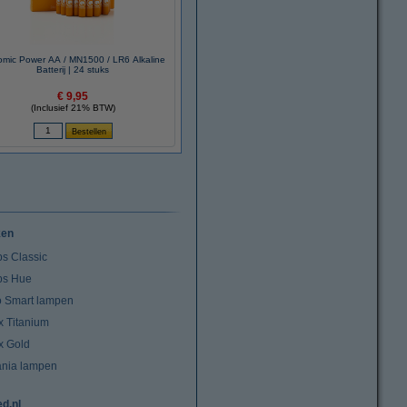
mic Power AA / MN1500 / LR6 Alkaline
Batterij | 24 stuks
€ 9,95
(Inclusief 21% BTW)
ken
ps Classic
ips Hue
io Smart lampen
x Titanium
x Gold
ania lampen
ed.nl