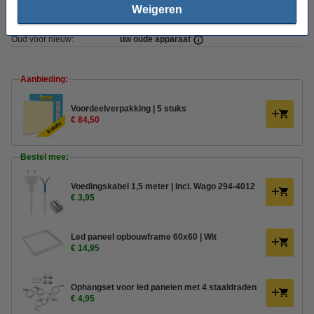
Weigeren
Handleiding:
PDF
Oud voor nieuw:
uw oude apparaat
Aanbieding:
Voordeelverpakking | 5 stuks
€ 84,50
Bestel mee:
Voedingskabel 1,5 meter | Incl. Wago 294-4012
€ 3,95
Led paneel opbouwframe 60x60 | Wit
€ 14,95
Ophangset voor led panelen met 4 staaldraden
€ 4,95