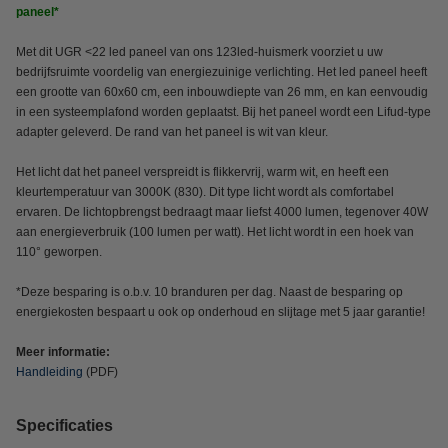
paneel*
Met dit UGR <22 led paneel van ons 123led-huismerk voorziet u uw
bedrijfsruimte voordelig van energiezuinige verlichting. Het led paneel heeft
een grootte van 60x60 cm, een inbouwdiepte van 26 mm, en kan eenvoudig
in een systeemplafond worden geplaatst. Bij het paneel wordt een Lifud-type
adapter geleverd. De rand van het paneel is wit van kleur.
Het licht dat het paneel verspreidt is flikkervrij, warm wit, en heeft een
kleurtemperatuur van 3000K (830). Dit type licht wordt als comfortabel
ervaren. De lichtopbrengst bedraagt maar liefst 4000 lumen, tegenover 40W
aan energieverbruik (100 lumen per watt). Het licht wordt in een hoek van
110° geworpen.
*Deze besparing is o.b.v. 10 branduren per dag. Naast de besparing op
energiekosten bespaart u ook op onderhoud en slijtage met 5 jaar garantie!
Meer informatie:
Handleiding
(PDF)
Specificaties