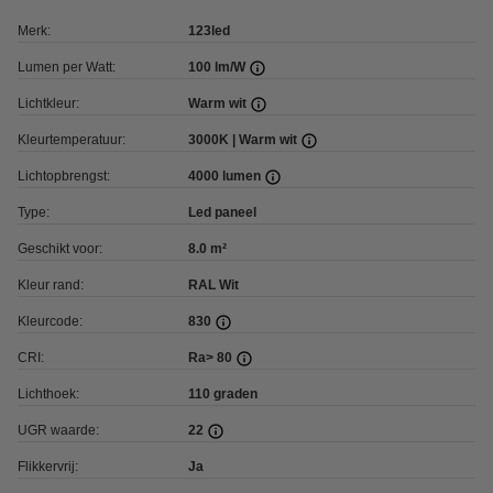
Merk:
123led
Lumen per Watt:
100 lm/W
Lichtkleur:
Warm wit
Kleurtemperatuur:
3000K | Warm wit
Lichtopbrengst:
4000 lumen
Type:
Led paneel
Geschikt voor:
8.0 m²
Kleur rand:
RAL Wit
Kleurcode:
830
CRI:
Ra> 80
Lichthoek:
110 graden
UGR waarde:
22
Flikkervrij:
Ja