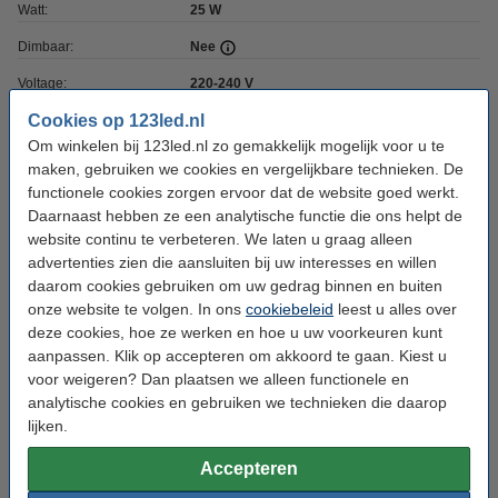
Watt:
25 W
Dimbaar:
Nee
Voltage:
220-240 V
Cookies op 123led.nl
Ingangsfrequentie:
50-60Hz
Om winkelen bij 123led.nl zo gemakkelijk mogelijk voor u te
Adapter inbegrepen:
Ja, Lifud
maken, gebruiken we cookies en vergelijkbare technieken. De
functionele cookies zorgen ervoor dat de website goed werkt.
Afmetingen:
60 cm x 60 cm x 26 mm (lxbxh)
Daarnaast hebben ze een analytische functie die ons helpt de
Montage:
Inbouw
website continu te verbeteren. We laten u graag alleen
advertenties zien die aansluiten bij uw interesses en willen
Werktemperatuur:
-20 tot +45 °C
daarom cookies gebruiken om uw gedrag binnen en buiten
Beschermingsniveau:
IP20
onze website te volgen. In ons
cookiebeleid
leest u alles over
deze cookies, hoe ze werken en hoe u uw voorkeuren kunt
Gebruik:
Binnen
aanpassen. Klik op accepteren om akkoord te gaan. Kiest u
Branduren:
50.000 uur
voor weigeren? Dan plaatsen we alleen functionele en
analytische cookies en gebruiken we technieken die daarop
Keurmerk:
CE, RoHS
lijken.
EIA:
Nee
Accepteren
Energielabel:
F