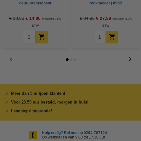
deur- raamsensor
rookmelder | 85dB
€ 18,50
€ 14,80
€ 34,95
€ 27,96
Inclusief 21%
Inclusief 21%
BTW
BTW
Meer dan 5 miljoen klanten!
Voor 23.59 uur besteld, morgen in huis!
Laagsteprijsgarantie!
Hulp nodig? Bel ons op 0294-787124
Op werkdagen van 9.00 tot 17.30 uur