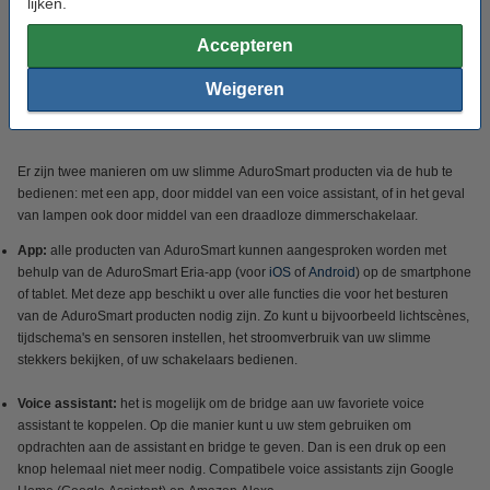
lijken.
Overigens is AduroSmart niet het enige merk dat gebruikmaakt van het
Zigbee protocol. Het is dan ook mogelijk om AduroSmart producten te
Accepteren
combineren met en te koppelen aan producten van Philips Hue.
Weigeren
AduroSmart bedienen
Er zijn twee manieren om uw slimme AduroSmart producten via de hub te
bedienen: met een app, door middel van een voice assistant, of in het geval
van lampen ook door middel van een draadloze dimmerschakelaar.
App:
alle producten van AduroSmart kunnen aangesproken worden met
behulp van de AduroSmart Eria-app (voor
iOS
of
Android
) op de smartphone
of tablet. Met deze app beschikt u over alle functies die voor het besturen
van de AduroSmart producten nodig zijn. Zo kunt u bijvoorbeeld lichtscènes,
tijdschema's en sensoren instellen, het stroomverbruik van uw slimme
stekkers bekijken, of uw schakelaars bedienen.
Voice assistant:
het is mogelijk om de bridge aan uw favoriete voice
assistant te koppelen. Op die manier kunt u uw stem gebruiken om
opdrachten aan de assistant en bridge te geven. Dan is een druk op een
knop helemaal niet meer nodig. Compatibele voice assistants zijn Google