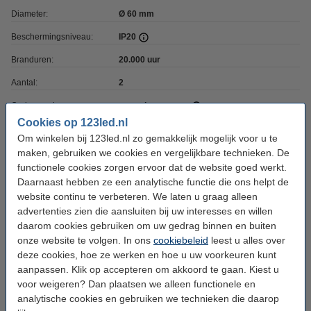
Diameter:
Ø 60 mm
Beschermingsniveau:
IP20
Branduren:
20.000 uur
Aantal:
2
Oud voor nieuw:
uw oude apparaat
Cookies op 123led.nl
Om winkelen bij 123led.nl zo gemakkelijk mogelijk voor u te
maken, gebruiken we cookies en vergelijkbare technieken. De
Hoe werkt AduroSmart?
functionele cookies zorgen ervoor dat de website goed werkt.
Daarnaast hebben ze een analytische functie die ons helpt de
De producten van AduroSmart werken op het Zigbee protocol. Dit is een
website continu te verbeteren. We laten u graag alleen
draadloos protocol (zoals wifi) dat als belangrijkste eigenschap heeft dat er
advertenties zien die aansluiten bij uw interesses en willen
tussen veel apparaten en over relatief grote afstanden opdrachten kunnen
daarom cookies gebruiken om uw gedrag binnen en buiten
worden verstuurd. Dit is ook de reden dat de
AduroSmart bridge
(of een
onze website te volgen. In ons
cookiebeleid
leest u alles over
andere Zigbee bridge) voor de werking van de rest van de producten
deze cookies, hoe ze werken en hoe u uw voorkeuren kunt
noodzakelijk is; de bridge zet het wifi signaal in uw woning om in een Zigbee
aanpassen. Klik op accepteren om akkoord te gaan. Kiest u
signaal en zit bij de startersets inbegrepen.
voor weigeren? Dan plaatsen we alleen functionele en
analytische cookies en gebruiken we technieken die daarop