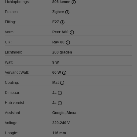
Lichtopbrengst:
806 lumen
Protocol:
Zigbee
Fitting:
E27
Vorm:
Peer A60
CRI:
Ra> 80
Lichthoek:
200 graden
Watt:
9 W
Vervangt Watt:
60 W
Coating:
Mat
Dimbaar:
Ja
Hub vereist:
Ja
Assistant:
Google, Alexa
Voltage:
220-240 V
Hoogte:
116 mm