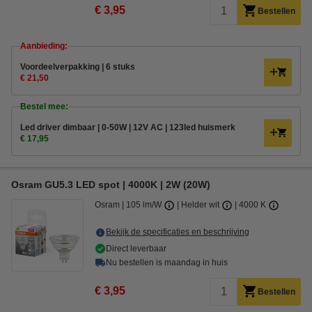
€ 3,95
Bestellen
Aanbieding:
Voordeelverpakking | 6 stuks
€ 21,50
Bestel mee:
Led driver dimbaar | 0-50W | 12V AC | 123led huismerk
€ 17,95
Osram GU5.3 LED spot | 4000K | 2W (20W)
Osram
105 lm/W
Helder wit
4000 K
Bekijk de specificaties en beschrijving
Direct leverbaar
Nu bestellen is maandag in huis
€ 3,95
Bestellen