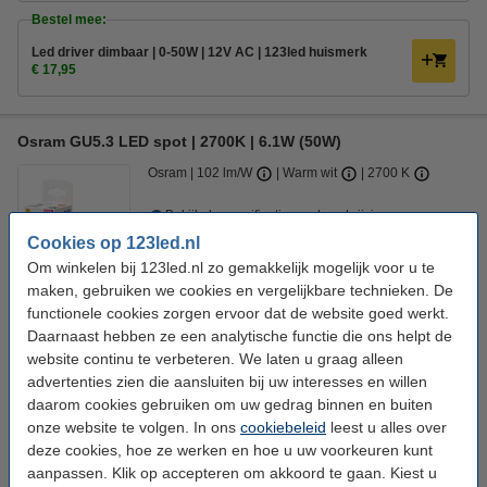
Bestel mee:
Led driver dimbaar | 0-50W | 12V AC | 123led huismerk
€ 17,95
Osram GU5.3 LED spot | 2700K | 6.1W (50W)
Osram
102 lm/W
Warm wit
2700 K
Bekijk de specificaties en beschrijving
Cookies op 123led.nl
Direct leverbaar
Nu bestellen is maandag in huis
Om winkelen bij 123led.nl zo gemakkelijk mogelijk voor u te
maken, gebruiken we cookies en vergelijkbare technieken. De
€ 7,95
Bestellen
functionele cookies zorgen ervoor dat de website goed werkt.
Daarnaast hebben ze een analytische functie die ons helpt de
website continu te verbeteren. We laten u graag alleen
Aanbieding:
advertenties zien die aansluiten bij uw interesses en willen
Voordeelverpakking | 6 stuks
daarom cookies gebruiken om uw gedrag binnen en buiten
€ 44,50
onze website te volgen. In ons
cookiebeleid
leest u alles over
deze cookies, hoe ze werken en hoe u uw voorkeuren kunt
Bestel mee:
aanpassen. Klik op accepteren om akkoord te gaan. Kiest u