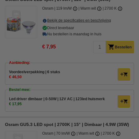
Osram
119 lm/W
Warm wit
2700 K
Bekijk de specificaties en beschrijving
Direct leverbaar
Nu bestellen is maandag in huis
€ 7,95
Bestellen
Aanbieding:
Voordeelverpakking | 6 stuks
€ 46,50
Bestel mee:
Led driver dimbaar | 0-50W | 12V AC | 123led huismerk
€ 17,95
Osram GU5.3 LED spot | 2700K | 15° | Dimbaar | 4.9W (35W)
Osram
70 lm/W
Warm wit
2700 K