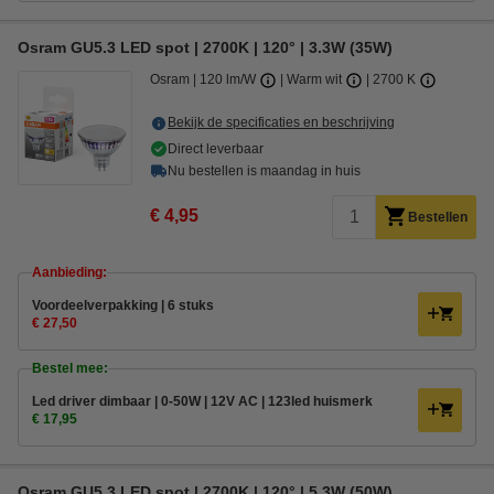
Osram GU5.3 LED spot | 2700K | 120° | 3.3W (35W)
Osram
120 lm/W
Warm wit
2700 K
Bekijk de specificaties en beschrijving
Direct leverbaar
Nu bestellen is maandag in huis
€ 4,95
Bestellen
Aanbieding:
Voordeelverpakking | 6 stuks
€ 27,50
Bestel mee:
Led driver dimbaar | 0-50W | 12V AC | 123led huismerk
€ 17,95
Osram GU5.3 LED spot | 2700K | 120° | 5.3W (50W)