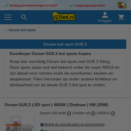
Vandaag besteld morgen in huis!*
Laagsteprijsgarantie!
Inloggen
Osram led spots
Osram led spot GU5.3
Goedkope Osram GU5.3 led spots kopen
Koop hier voordelig Osram led spots met GU5.3 fitting.
Deze spots staan ook wel bekend onder de naam MR16 en
zijn ideaal voor ruimtes zoals de woonkamer, keuken en
slaapkamer. Filter hieronder op onder andere lichtkleur en
dimbaarheid om de ideale GU5.3 led spot te vinden.
Osram GU5.3 LED spot | 4000K | Dimbaar | 5W (35W)
Osram
69 lm/W
Helder wit
4000 K
Bekijk de specificaties en beschrijving