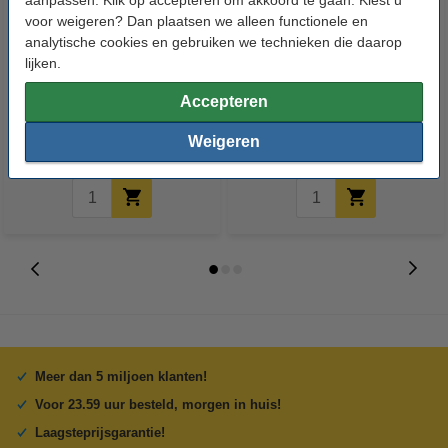
aanpassen. Klik op accepteren om akkoord te gaan. Kiest u
voor weigeren? Dan plaatsen we alleen functionele en
analytische cookies en gebruiken we technieken die daarop
lijken.
123led LED lamp E27 | Kogel
123led LED lamp E14 | Kogel
P45 | Mat | 2.2W (25W) | 3 stuks
G35 | Mat | 2.2W (25W) | 3 stuks
Accepteren
€ 6,95
€ 6,95
Weigeren
Inclusief 21% BTW
Inclusief 21% BTW
Meer dan 5 miljoen klanten!
Voor 23.59 uur besteld, morgen in huis!
Laagsteprijsgarantie!