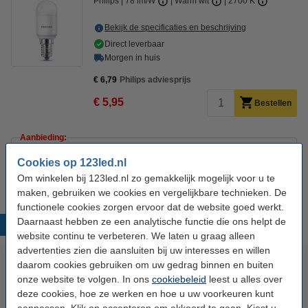
Philips
78 lm/W
Warm wit
2700 K
Bekijk de specificaties en beschrijving
Direct leverbaar
Morgen in huis
€ 6,79
Philips adviesprijs
€ 5,95
Bestellen
Aanbieding:
Voordeelverpakking | 6 stuks
Cookies op 123led.nl
€ 34,50
Om winkelen bij 123led.nl zo gemakkelijk mogelijk voor u te
maken, gebruiken we cookies en vergelijkbare technieken. De
functionele cookies zorgen ervoor dat de website goed werkt.
Daarnaast hebben ze een analytische functie die ons helpt de
Populaire producten
website continu te verbeteren. We laten u graag alleen
advertenties zien die aansluiten bij uw interesses en willen
daarom cookies gebruiken om uw gedrag binnen en buiten
onze website te volgen. In ons
cookiebeleid
leest u alles over
deze cookies, hoe ze werken en hoe u uw voorkeuren kunt