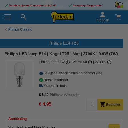
Vandaag besteld morgen in huis!*
Laagsteprijsgarantie!
Inloggen
Philips Classic
Philips E14 T25
Philips LED lamp E14 | Kogel T25 | Mat | 2700K | 0.9W (7W)
Philips
77 lm/W
Warm wit
2700 K
Bekijk de specificaties en beschrijving
Direct leverbaar
Morgen in huis
€ 5,49
Philips adviesprijs
€ 4,95
Bestellen
Aanbieding:
Voordeelverpakking | 6 stuks