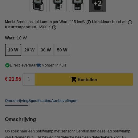
2
Merk:
Brennenstuhl
Lumen per Watt:
115 lm/W
Lichtkleur:
Koud wit
Kleurtemperatuur:
6500 K
Watt:
10 W
10 W
20 W
30 W
50 W
Direct leverbaar
Morgen in huis
€ 21,95
Bestellen
Omschrijving
Specificaties
Aanbevelingen
Omschrijving
Op zoek naar een bouwlamp met sensor? Gebruik dan deze led bouwlamp
van Brennenstuhl. De bewegingsdetector heeft een detectiebereik tot 10