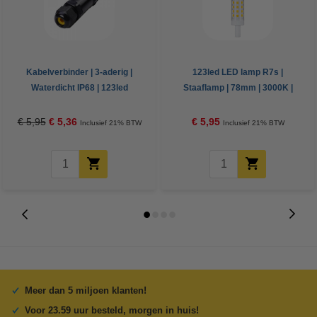
Kabelverbinder | 3-aderig |
123led LED lamp R7s |
Waterdicht IP68 | 123led
Staaflamp | 78mm | 3000K |
huismerk
SMD | 5W (41W)
€ 5,95
€ 5,36
€ 5,95
Inclusief 21% BTW
Inclusief 21% BTW
Meer dan 5 miljoen klanten!
Voor 23.59 uur besteld, morgen in huis!