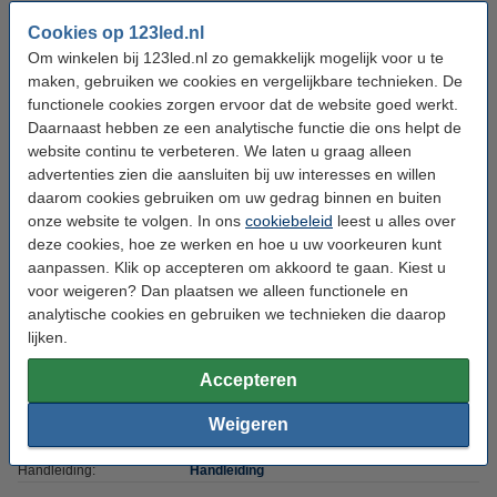
Bereik sensor:
Cookies op 123led.nl
max 10 meter
Om winkelen bij 123led.nl zo gemakkelijk mogelijk voor u te
Detectiehoek:
180 °
maken, gebruiken we cookies en vergelijkbare technieken. De
functionele cookies zorgen ervoor dat de website goed werkt.
Voltage:
220-240 V
Daarnaast hebben ze een analytische functie die ons helpt de
Ingangsfrequentie:
50-60Hz
website continu te verbeteren. We laten u graag alleen
advertenties zien die aansluiten bij uw interesses en willen
Afmetingen:
53 x 112 x 158 mm (lxbxh)
daarom cookies gebruiken om uw gedrag binnen en buiten
Werktemperatuur:
-25 tot +40 °C
onze website te volgen. In ons
cookiebeleid
leest u alles over
deze cookies, hoe ze werken en hoe u uw voorkeuren kunt
Beschermingsniveau:
IP65
aanpassen. Klik op accepteren om akkoord te gaan. Kiest u
Gebruik:
Binnen/buiten
voor weigeren? Dan plaatsen we alleen functionele en
analytische cookies en gebruiken we technieken die daarop
Klasse:
I
lijken.
IK-waarde:
IK08
Accepteren
Branduren:
30.000 uur
Weigeren
Energielabel:
D
Handleiding:
Handleiding