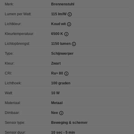
Merk:
Brennenstuhl
Lumen per Watt:
115 lm/W
Lichtkleur:
Koud wit
Kleurtemperatuur:
6500 K
Lichtopbrengst:
1150 lumen
Type:
Schijnwerper
Kleur:
Zwart
CRI:
Ra> 80
Lichthoek:
100 graden
Watt:
10 W
Materiaal:
Metaal
Dimbaar:
Nee
Sensor type:
Beweging & schemer
Sensor duur:
10 sec - 5 min