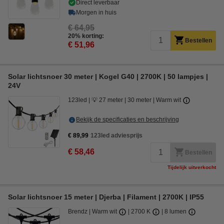
Direct leverbaar
Morgen in huis
€ 64,95
20% korting:
Bestellen
€ 51,96
Solar lichtsnoer 30 meter | Kogel G40 | 2700K | 50 lampjes |
24V
123led
💡 27 meter
30 meter
Warm wit
Bekijk de specificaties en beschrijving
€ 89,99
123led adviesprijs
€ 58,46
Bestellen
Tijdelijk uitverkocht
Solar lichtsnoer 15 meter | Djerba | Filament | 2700K | IP55
Brendz
Warm wit
2700 K
8 lumen