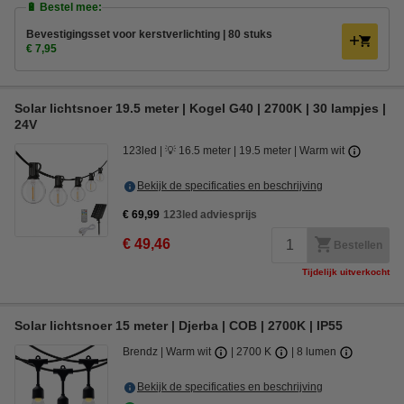
🔋 Bestel mee:
Bevestigingsset voor kerstverlichting | 80 stuks
€ 7,95
Solar lichtsnoer 19.5 meter | Kogel G40 | 2700K | 30 lampjes |
24V
123led
💡 16.5 meter
19.5 meter
Warm wit
Bekijk de specificaties en beschrijving
€ 69,99
123led adviesprijs
€ 49,46
Bestellen
Tijdelijk uitverkocht
Solar lichtsnoer 15 meter | Djerba | COB | 2700K | IP55
Brendz
Warm wit
2700 K
8 lumen
Bekijk de specificaties en beschrijving