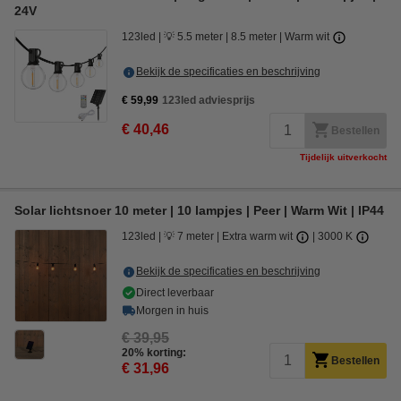
24V
123led
💡 5.5 meter
8.5 meter
Warm wit
Bekijk de specificaties en beschrijving
€ 59,99
123led adviesprijs
€ 40,46
Bestellen
Tijdelijk uitverkocht
Solar lichtsnoer 10 meter | 10 lampjes | Peer | Warm Wit | IP44
123led
💡 7 meter
Extra warm wit
3000 K
Bekijk de specificaties en beschrijving
Direct leverbaar
Morgen in huis
€ 39,95
20% korting:
Bestellen
€ 31,96