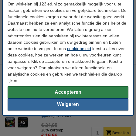
Om winkelen bij 123led.nl zo gemakkelijk mogelijk voor u te
Calex
Warm wit
2700 K
35 lumen
maken, gebruiken we cookies en vergelijkbare technieken. De
functionele cookies zorgen ervoor dat de website goed werkt.
Bekijk de specificaties en beschrijving
Daarnaast hebben ze een analytische functie die ons helpt de
Direct leverbaar
website continu te verbeteren. We laten u graag alleen
Morgen in huis
advertenties zien die aansluiten bij uw interesses en willen
daarom cookies gebruiken om uw gedrag binnen en buiten
5
€ 54,95
Bestellen
onze website te volgen. In ons
cookiebeleid
leest u alles over
deze cookies, hoe ze werken en hoe u uw voorkeuren kunt
aanpassen. Klik op accepteren om akkoord te gaan. Kiest u
voor weigeren? Dan plaatsen we alleen functionele en
Calex solar ledstrip voor buiten | 4 meter | Oplaadbaar | RGB
analytische cookies en gebruiken we technieken die daarop
+ 2700-6500K | 100 lumen | IP44
lijken.
Calex
💡 4 meter
RGB+CCT
RGB + 2700-6500 K
Accepteren
Bekijk de specificaties en beschrijving
Weigeren
Direct leverbaar
Morgen in huis
5
€ 24,95
20% korting:
Bestellen
€ 19,96