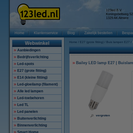
123led B.V.
Koningsbeltweg 52
1329 AK Almere
Home
Klantenservice
Blog
Zakelijk bestellen
Bespar
Home
E27 (grote fitting)
Buis lampen E27
Webwinkel
Aanbiedingen
Bedrijfsverlichting
Bailey LED lamp E27 | Buislam
Led-spots
E27 (grote fitting)
E14 (kleine fitting)
Led-gloeilamp (filament)
Alle led lampen
Led-toebehoren
Led TL
Led panelen
vergroten
Buitenverlichting
Binnenverlichting
Smart Home