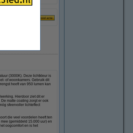
Direct leverbaar
atuur (3000K). Deze lichtkleur is
 eet- of woonkamers. Gebruik dit
pbrengst heeft van 950 lumen kan
erking. Hierdoor ziet dit er
t. De matte coating zorgt er ook
óg sfeervoller lichteffect
oort die veel voordelen heeft ten
r mee (gemiddeld 15.000 uur) en
het oogcomfort en is het