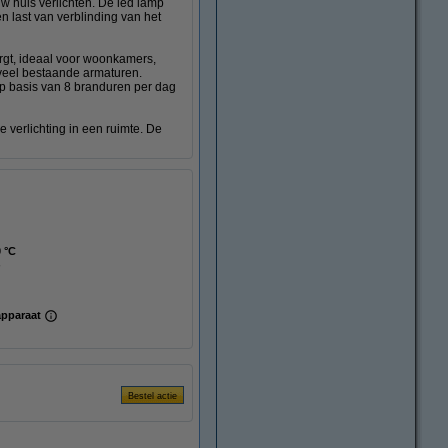
w huis verlichten. De led lamp
en last van verblinding van het
zorgt, ideaal voor woonkamers,
 veel bestaande armaturen.
p basis van 8 branduren per dag
 verlichting in een ruimte. De
0 °C
apparaat