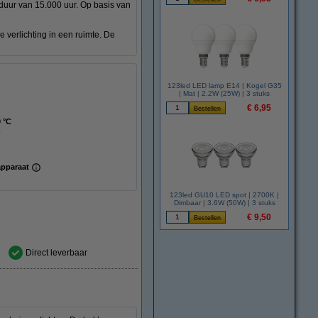
uur van 15.000 uur. Op basis van
 verlichting in een ruimte. De
123led LED lamp E14 | Kogel G35
| Mat | 2.2W (25W) | 3 stuks
€ 6,95
0 °C
apparaat
123led GU10 LED spot | 2700K |
Dimbaar | 3.6W (50W) | 3 stuks
€ 9,50
Direct leverbaar