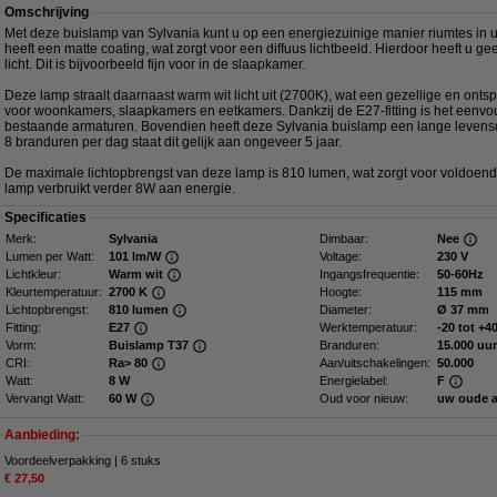
Omschrijving
Met deze buislamp van Sylvania kunt u op een energiezuinige manier riumtes in u
heeft een matte coating, wat zorgt voor een diffuus lichtbeeld. Hierdoor heeft u ge
licht. Dit is bijvoorbeeld fijn voor in de slaapkamer.
Deze lamp straalt daarnaast warm wit licht uit (2700K), wat een gezellige en ont
voor woonkamers, slaapkamers en eetkamers. Dankzij de E27-fitting is het eenvoud
bestaande armaturen. Bovendien heeft deze Sylvania buislamp een lange levensd
8 branduren per dag staat dit gelijk aan ongeveer 5 jaar.
De maximale lichtopbrengst van deze lamp is 810 lumen, wat zorgt voor voldoende
lamp verbruikt verder 8W aan energie.
Specificaties
Merk:
Sylvania
Dimbaar:
Nee
Lumen per Watt:
101 lm/W
Voltage:
230 V
Lichtkleur:
Warm wit
Ingangsfrequentie:
50-60Hz
Kleurtemperatuur:
2700 K
Hoogte:
115 mm
Lichtopbrengst:
810 lumen
Diameter:
Ø 37 mm
Fitting:
E27
Werktemperatuur:
-20 tot +4
Vorm:
Buislamp T37
Branduren:
15.000 uur
CRI:
Ra> 80
Aan/uitschakelingen:
50.000
Watt:
8 W
Energielabel:
F
Vervangt Watt:
60 W
Oud voor nieuw:
uw oude 
Aanbieding:
Voordeelverpakking | 6 stuks
€ 27,50