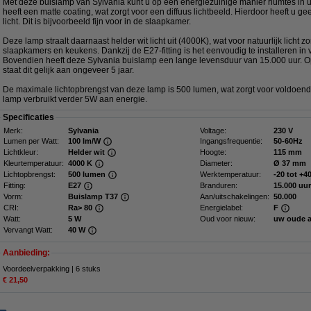
Met deze buislamp van Sylvania kunt u op een energiezuinige manier riumtes in u
heeft een matte coating, wat zorgt voor een diffuus lichtbeeld. Hierdoor heeft u ge
licht. Dit is bijvoorbeeld fijn voor in de slaapkamer.
Deze lamp straalt daarnaast helder wit licht uit (4000K), wat voor natuurlijk licht 
slaapkamers en keukens. Dankzij de E27-fitting is het eenvoudig te installeren in
Bovendien heeft deze Sylvania buislamp een lange levensduur van 15.000 uur. O
staat dit gelijk aan ongeveer 5 jaar.
De maximale lichtopbrengst van deze lamp is 500 lumen, wat zorgt voor voldoende
lamp verbruikt verder 5W aan energie.
Specificaties
Merk:
Sylvania
Voltage:
230 V
Lumen per Watt:
100 lm/W
Ingangsfrequentie:
50-60Hz
Lichtkleur:
Helder wit
Hoogte:
115 mm
Kleurtemperatuur:
4000 K
Diameter:
Ø 37 mm
Lichtopbrengst:
500 lumen
Werktemperatuur:
-20 tot +4
Fitting:
E27
Branduren:
15.000 uur
Vorm:
Buislamp T37
Aan/uitschakelingen:
50.000
CRI:
Ra> 80
Energielabel:
F
Watt:
5 W
Oud voor nieuw:
uw oude 
Vervangt Watt:
40 W
Aanbieding:
Voordeelverpakking | 6 stuks
€ 21,50