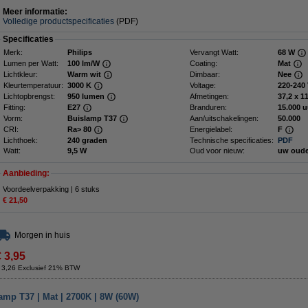
Meer informatie:
Volledige productspecificaties
(PDF)
Specificaties
Merk:
Philips
Vervangt Watt:
68 W
Lumen per Watt:
100 lm/W
Coating:
Mat
Lichtkleur:
Warm wit
Dimbaar:
Nee
Kleurtemperatuur:
3000 K
Voltage:
220-240
Lichtopbrengst:
950 lumen
Afmetingen:
37
Fitting:
E27
Branduren:
15.000 u
Vorm:
Buislamp T37
Aan/uitschakelingen:
50.000
CRI:
Ra> 80
Energielabel:
F
Lichthoek:
240 graden
Technische specificaties:
PDF
Watt:
9,5 W
Oud voor nieuw:
uw oude
Aanbieding:
Voordeelverpakking | 6 stuks
€ 21,50
Morgen in huis
€ 3,95
 3,26 Exclusief 21% BTW
amp T37 | Mat | 2700K | 8W (60W)