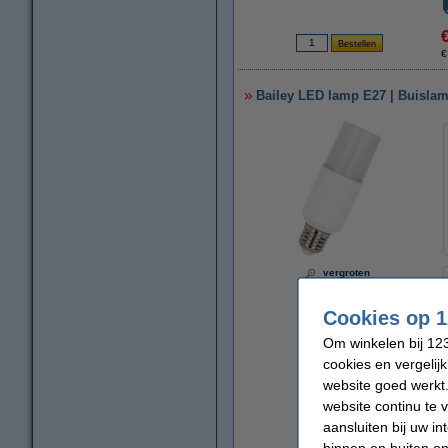
€
Bailey LED lamp E27 | Buislam
vergroten
Cookies op 1
Om winkelen bij 123
cookies en vergelij
website goed werkt.
website continu te 
aansluiten bij uw i
binnen en buiten on