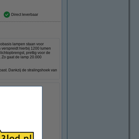
Direct leverbaar
cobasis lampen staan voor
verspreidt hierbij 1200 lumen
lichtopbrengst, prettig voor de
. Zo gaat de lamp 20.000
ast. Dankzij de stralingshoek van
0 °C
r
apparaat