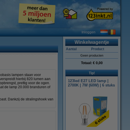
Inloggen
Winkelwagentje
Aantal
Product
Geen producten
Totaal:
€ 0,00
Tip!
cobasis lampen staan voor
erspreidt hierbij 820 lumen aan
123led E27 LED lamp |
topbrengst, prettig voor de ogen.
2700K | 7W (60W) | 6 stuks
aat de lamp 20.000 branduren of
ast. Dankzij de stralingshoek van