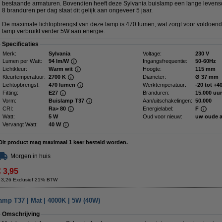
bestaande armaturen. Bovendien heeft deze Sylvania buislamp een lange levensd
8 branduren per dag staat dit gelijk aan ongeveer 5 jaar.
De maximale lichtopbrengst van deze lamp is 470 lumen, wat zorgt voor voldoende
lamp verbruikt verder 5W aan energie.
Specificaties
Merk:
Sylvania
Voltage:
230 V
Lumen per Watt:
94 lm/W
Ingangsfrequentie:
50-60Hz
Lichtkleur:
Warm wit
Hoogte:
115 mm
Kleurtemperatuur:
2700 K
Diameter:
Ø 37 mm
Lichtopbrengst:
470 lumen
Werktemperatuur:
-20 tot +4
Fitting:
E27
Branduren:
15.000 uur
Vorm:
Buislamp T37
Aan/uitschakelingen:
50.000
CRI:
Ra> 80
Energielabel:
F
Watt:
5 W
Oud voor nieuw:
uw oude 
Vervangt Watt:
40 W
Dit product mag maximaal 1 keer besteld worden.
Morgen in huis
€ 3,95
 3,26 Exclusief 21% BTW
amp T37 | Mat | 4000K | 5W (40W)
Omschrijving