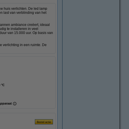
w huis verlichten. De led lamp
en last van verblinding van het
spannen ambiance creëert, ideaal
ig te installeren in veel
uur van 15.000 uur. Op basis van
 verlichting in een ruimte. De
0 °C
apparaat