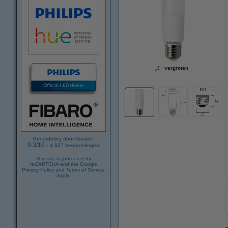
vergroten
Beoordeling door klanten:
9.3
/
10
-
4.827
beoordelingen
This site is protected by
reCAPTCHA and the Google
Privacy Policy
and
Terms of Service
apply.