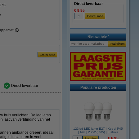
Direct leverbaar
0 °C
€ 9,95
r
apparaat
Nieuwsbrief
Direct leverbaar
Populaire producten
w huis verlichten. De led lamp
en last van verblinding van het
123led LED lamp E27 | Kogel P45
spannen ambiance creëert, ideaal
| Mat | 2.2W (25W) | 3 stuks
ig te installeren in veel
€ 6,95