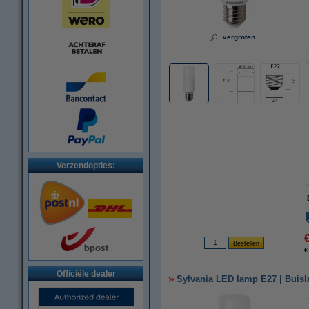
vergroten
Verzendopties:
€
Officiële dealer
Sylvania LED lamp E27 | Buisl