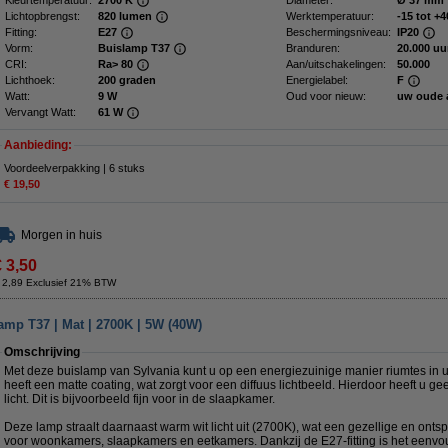
Kleurtemperatuur:
2700 K
Diameter:
Ø 37 mm
Lichtopbrengst:
820 lumen
Werktemperatuur:
-15 tot +4
Fitting:
E27
Beschermingsniveau:
IP20
Vorm:
Buislamp T37
Branduren:
20.000 uu
CRI:
Ra> 80
Aan/uitschakelingen:
50.000
Lichthoek:
200 graden
Energielabel:
F
Watt:
9 W
Oud voor nieuw:
uw oude 
Vervangt Watt:
61 W
Aanbieding:
Voordeelverpakking | 6 stuks
€ 19,50
Morgen in huis
€ 3,50
 2,89 Exclusief 21% BTW
amp T37 | Mat | 2700K | 5W (40W)
Omschrijving
Met deze buislamp van Sylvania kunt u op een energiezuinige manier riumtes in u
heeft een matte coating, wat zorgt voor een diffuus lichtbeeld. Hierdoor heeft u ge
licht. Dit is bijvoorbeeld fijn voor in de slaapkamer.
Deze lamp straalt daarnaast warm wit licht uit (2700K), wat een gezellige en ont
voor woonkamers, slaapkamers en eetkamers. Dankzij de E27-fitting is het eenvoud