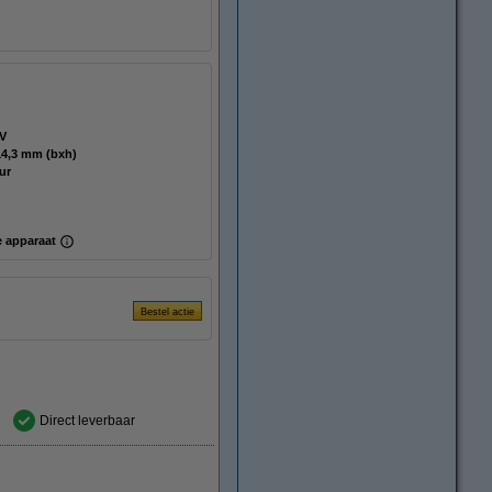
 V
,2 x 114,3 mm (bxh)
ur
 apparaat
Direct leverbaar