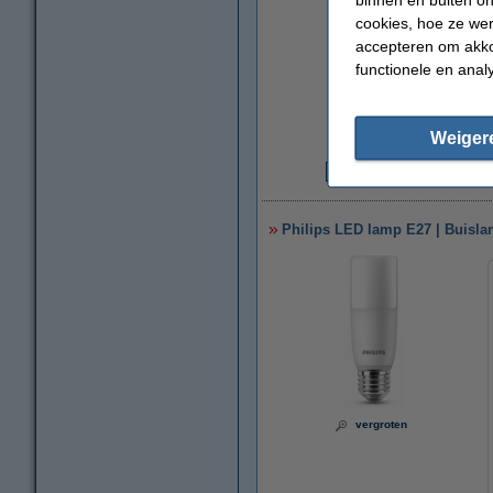
cookies, hoe ze we
accepteren om akko
functionele en anal
Weiger
€
Philips LED lamp E27 | Buislam
vergroten