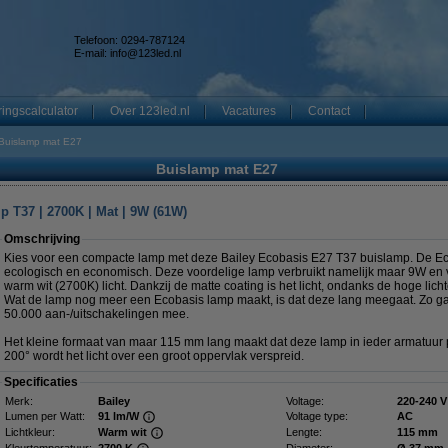
Telefoon: 0294-787124
E-mail:
info@123led.nl
ingscalculator
Over 123led.nl
Vacatures
Contact
Buislamp mat E27
Buislamp mat E27
p T37 | 2700K | Mat | 9W (61W)
Omschrijving
Kies voor een compacte lamp met deze Bailey Ecobasis E27 T37 buislamp. De E
ecologisch en economisch. Deze voordelige lamp verbruikt namelijk maar 9W en v
warm wit (2700K) licht. Dankzij de matte coating is het licht, ondanks de hoge lich
Wat de lamp nog meer een Ecobasis lamp maakt, is dat deze lang meegaat. Zo g
50.000 aan-/uitschakelingen mee.
Het kleine formaat van maar 115 mm lang maakt dat deze lamp in ieder armatuur p
200° wordt het licht over een groot oppervlak verspreid.
Specificaties
Merk:
Bailey
Voltage:
220-240 V
Lumen per Watt:
91 lm/W
Voltage type:
AC
Lichtkleur:
Warm wit
Lengte:
115 mm