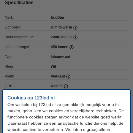
Specificaties
Merk:
EcoDim
Lichtkleur:
Dim to warm
Kleurtemperatuur:
2000-3000 K
Lichtopbrengst:
450 lumen
Type:
Inbouwspot
Kleur:
Wit
Vorm:
Vierkant
CRI:
Ra> 95
Lamp inbegrepen:
Ja
Cookies op 123led.nl
Om winkelen bij 123led.nl zo gemakkelijk mogelijk voor u te
Lichthoek:
60 graden
maken, gebruiken we cookies en vergelijkbare technieken. De
Watt:
5 W
functionele cookies zorgen ervoor dat de website goed werkt.
Daarnaast hebben ze een analytische functie die ons helpt de
Dimbaar:
Ja
website continu te verbeteren. We laten u graag alleen