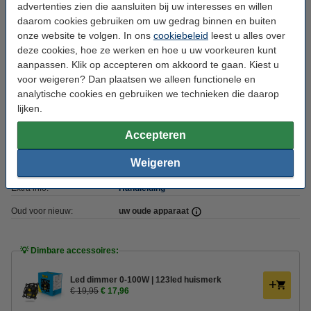
Voltage:
220-240 V
advertenties zien die aansluiten bij uw interesses en willen
daarom cookies gebruiken om uw gedrag binnen en buiten
Type driver:
Externe driver
onze website te volgen. In ons
cookiebeleid
leest u alles over
deze cookies, hoe ze werken en hoe u uw voorkeuren kunt
Diameter:
Ø 85 mm
aanpassen. Klik op accepteren om akkoord te gaan. Kiest u
Zaagmaat:
Ø 75 mm
voor weigeren? Dan plaatsen we alleen functionele en
analytische cookies en gebruiken we technieken die daarop
Inbouwdiepte:
23 mm
lijken.
Beschermingsniveau:
IP54
Accepteren
Gebruik:
Binnen
Weigeren
Energielabel:
F
Extra info:
Handleiding
Oud voor nieuw:
uw oude apparaat
💡 Dimbare accessoires:
Led dimmer 0-100W | 123led huismerk
€ 19,95
€ 17,96