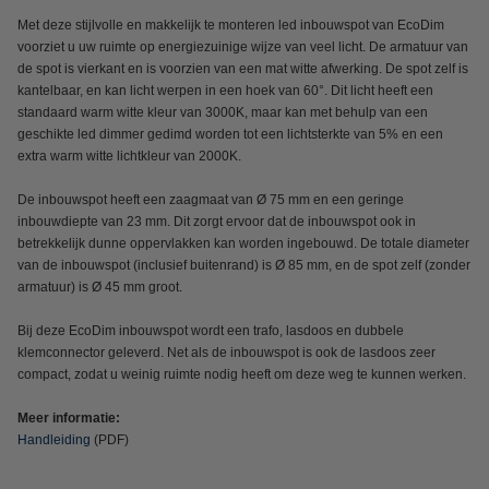
Met deze stijlvolle en makkelijk te monteren led inbouwspot van EcoDim
voorziet u uw ruimte op energiezuinige wijze van veel licht. De armatuur van
de spot is vierkant en is voorzien van een mat witte afwerking. De spot zelf is
kantelbaar, en kan licht werpen in een hoek van 60°. Dit licht heeft een
standaard warm witte kleur van 3000K, maar kan met behulp van een
geschikte led dimmer gedimd worden tot een lichtsterkte van 5% en een
extra warm witte lichtkleur van 2000K.
De inbouwspot heeft een zaagmaat van Ø 75 mm en een geringe
inbouwdiepte van 23 mm. Dit zorgt ervoor dat de inbouwspot ook in
betrekkelijk dunne oppervlakken kan worden ingebouwd. De totale diameter
van de inbouwspot (inclusief buitenrand) is Ø 85 mm, en de spot zelf (zonder
armatuur) is Ø 45 mm groot.
Bij deze EcoDim inbouwspot wordt een trafo, lasdoos en dubbele
klemconnector geleverd. Net als de inbouwspot is ook de lasdoos zeer
compact, zodat u weinig ruimte nodig heeft om deze weg te kunnen werken.
Meer informatie:
Handleiding
(PDF)