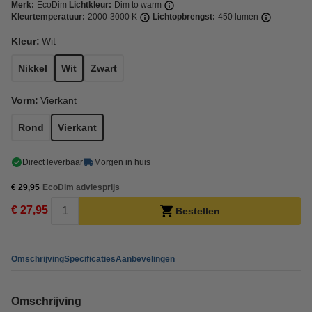
Merk:
EcoDim
Lichtkleur:
Dim to warm
Kleurtemperatuur:
2000-3000 K
Lichtopbrengst:
450 lumen
Kleur:
Wit
Nikkel
Wit
Zwart
Vorm:
Vierkant
Rond
Vierkant
Direct leverbaar
Morgen in huis
€ 29,95
EcoDim adviesprijs
€ 27,95
Bestellen
Omschrijving
Specificaties
Aanbevelingen
Omschrijving