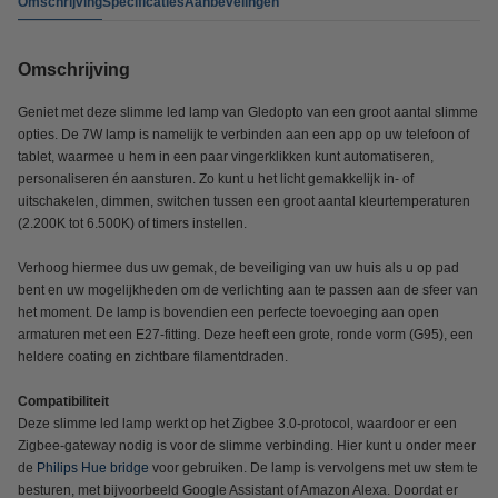
Omschrijving
Specificaties
Aanbevelingen
Omschrijving
Geniet met deze slimme led lamp van Gledopto van een groot aantal slimme
opties. De 7W lamp is namelijk te verbinden aan een app op uw telefoon of
tablet, waarmee u hem in een paar vingerklikken kunt automatiseren,
personaliseren én aansturen. Zo kunt u het licht gemakkelijk in- of
uitschakelen, dimmen, switchen tussen een groot aantal kleurtemperaturen
(2.200K tot 6.500K) of timers instellen.
Verhoog hiermee dus uw gemak, de beveiliging van uw huis als u op pad
bent en uw mogelijkheden om de verlichting aan te passen aan de sfeer van
het moment. De lamp is bovendien een perfecte toevoeging aan open
armaturen met een E27-fitting. Deze heeft een grote, ronde vorm (G95), een
heldere coating en zichtbare filamentdraden.
Compatibiliteit
Deze slimme led lamp werkt op het Zigbee 3.0-protocol, waardoor er een
Zigbee-gateway nodig is voor de slimme verbinding. Hier kunt u onder meer
de
Philips Hue bridge
voor gebruiken. De lamp is vervolgens met uw stem te
besturen, met bijvoorbeeld Google Assistant of Amazon Alexa. Doordat er