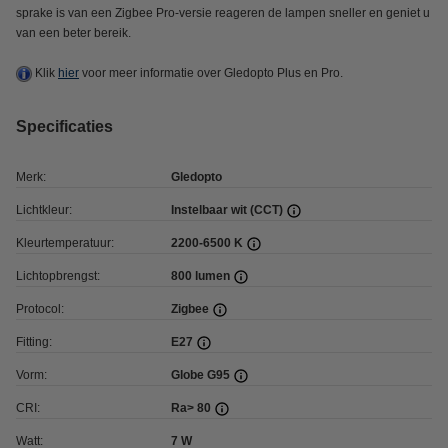
sprake is van een Zigbee Pro-versie reageren de lampen sneller en geniet u
van een beter bereik.
Klik
hier
voor meer informatie over Gledopto Plus en Pro.
Specificaties
Merk:
Gledopto
Lichtkleur:
Instelbaar wit (CCT)
Kleurtemperatuur:
2200-6500 K
Lichtopbrengst:
800 lumen
Protocol:
Zigbee
Fitting:
E27
Vorm:
Globe G95
CRI:
Ra> 80
Watt:
7 W