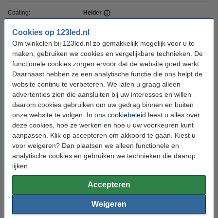
Coating:
Helder
Dimbaar:
Ja, via app
Cookies op 123led.nl
Om winkelen bij 123led.nl zo gemakkelijk mogelijk voor u te
Hub vereist:
Ja
maken, gebruiken we cookies en vergelijkbare technieken. De
Voltage:
220-240 V
functionele cookies zorgen ervoor dat de website goed werkt.
Daarnaast hebben ze een analytische functie die ons helpt de
Hoogte:
142 mm
website continu te verbeteren. We laten u graag alleen
Diameter:
Ø 95 mm
advertenties zien die aansluiten bij uw interesses en willen
daarom cookies gebruiken om uw gedrag binnen en buiten
Werktemperatuur:
-20-45 °C
onze website te volgen. In ons
cookiebeleid
leest u alles over
deze cookies, hoe ze werken en hoe u uw voorkeuren kunt
Beschermingsniveau:
IP20
aanpassen. Klik op accepteren om akkoord te gaan. Kiest u
Branduren:
50.000 uur
voor weigeren? Dan plaatsen we alleen functionele en
analytische cookies en gebruiken we technieken die daarop
Aan/uitschakelingen:
15.000
lijken.
Aantal:
1
Accepteren
Handleiding:
Handleiding
Weigeren
Oud voor nieuw:
uw oude apparaat