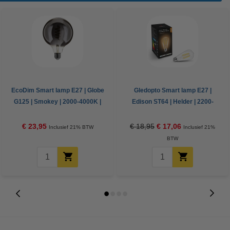
EcoDim Smart lamp E27 | Globe
Gledopto Smart lamp E27 |
G125 | Smokey | 2000-4000K |
Edison ST64 | Helder | 2200-
Zigbee | 5W
6500K | Zigbee | 7W
€ 23,95
€ 18,95
€ 17,06
Inclusief 21% BTW
Inclusief 21%
BTW