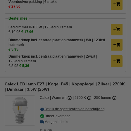
Voordeelverpakking | 6 stuks
€ 27,50
Bestel mee:
Led dimmer 0-100W | 123led huismerk
€ 19,95
€ 17,96
Dimmerknop incl. centraalplaat en raamwerk | Wit | 123led
huismerk
€ 5,95
Dimmerknop incl. centraalplaat en raamwerk | Zwart |
123led huismerk
€ 5,95
€ 5,36
Calex LED lamp E27 | Kogel P45 | Kopspiegel | Zilver | 2700K
| Dimbaar | 3.5W (25W)
Calex
Warm wit
2700 K
250 lumen
Bekijk de specificaties en beschrijving
Direct leverbaar
Morgen in huis
€ 5,95