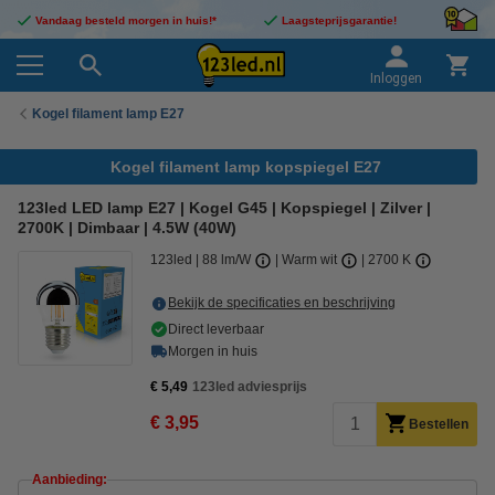
Vandaag besteld morgen in huis!*
Laagsteprijsgarantie!
Inloggen
Kogel filament lamp E27
Kogel filament lamp kopspiegel E27
123led LED lamp E27 | Kogel G45 | Kopspiegel | Zilver |
2700K | Dimbaar | 4.5W (40W)
123led
88 lm/W
Warm wit
2700 K
Bekijk de specificaties en beschrijving
Direct leverbaar
Morgen in huis
€ 5,49
123led adviesprijs
€ 3,95
Bestellen
Aanbieding: