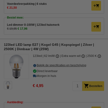
Voordeelverpakking | 6 stuks
€ 21,50
Bestel mee:
Led dimmer 0-100W | 123led huismerk
€ 19,95
€ 17,96
123led LED lamp E27 | Kogel G45 | Kopspiegel | Zilver |
2500K | Dimbaar | 4W (25W)
123led
62 lm/W
Extra warm wit
2500 K
Bekijk de specificaties en beschrijving
Direct leverbaar
Morgen in huis
€ 4,95
Bestellen
Aanbieding: