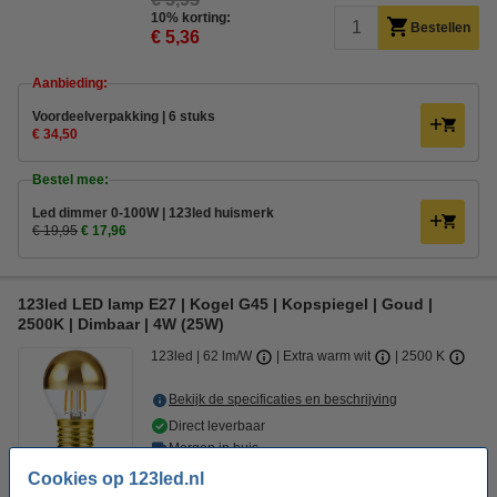
10% korting:
Bestellen
€ 5,36
Aanbieding:
Voordeelverpakking | 6 stuks
€ 34,50
Bestel mee:
Led dimmer 0-100W | 123led huismerk
€ 19,95
€ 17,96
123led LED lamp E27 | Kogel G45 | Kopspiegel | Goud |
2500K | Dimbaar | 4W (25W)
123led
62 lm/W
Extra warm wit
2500 K
Bekijk de specificaties en beschrijving
Direct leverbaar
Morgen in huis
Cookies op 123led.nl
€ 5,95
Bestellen