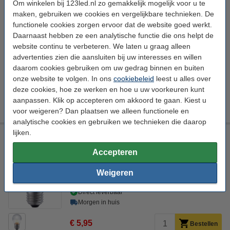
Om winkelen bij 123led.nl zo gemakkelijk mogelijk voor u te
maken, gebruiken we cookies en vergelijkbare technieken. De
functionele cookies zorgen ervoor dat de website goed werkt.
Aanbieding:
Daarnaast hebben ze een analytische functie die ons helpt de
website continu te verbeteren. We laten u graag alleen
Voordeelverpakking | 6 stuks
advertenties zien die aansluiten bij uw interesses en willen
€ 34,50
daarom cookies gebruiken om uw gedrag binnen en buiten
onze website te volgen. In ons
Bestel mee:
cookiebeleid
leest u alles over
deze cookies, hoe ze werken en hoe u uw voorkeuren kunt
Led dimmer 0-100W | 123led huismerk
aanpassen. Klik op accepteren om akkoord te gaan. Kiest u
€ 19,95
€ 17,96
voor weigeren? Dan plaatsen we alleen functionele en
analytische cookies en gebruiken we technieken die daarop
lijken.
123led LED lamp E27 | Kogel G45 | Kopspiegel | Zilver |
2500K | Dimbaar | 4W (32W)
Accepteren
123led
87 lm/W
Extra warm wit
2500 K
Weigeren
Bekijk de specificaties en beschrijving
Direct leverbaar
Morgen in huis
€ 5,95
Bestellen