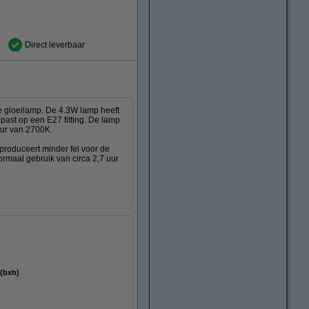
Direct leverbaar
e gloeilamp. De 4.3W lamp heeft
 past op een E27 fitting. De lamp
uur van 2700K.
 produceert minder fel voor de
rmaal gebruik van circa 2,7 uur
m (bxh)