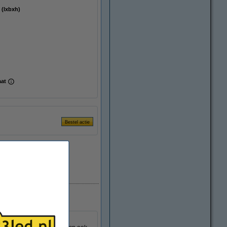
45 mm (lxbxh)
aat
Direct leverbaar
zuinige vervanger van