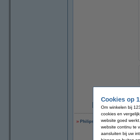
Cookies op 1
Om winkelen bij 123
€
cookies en vergelij
website goed werkt.
Philips LED lamp E27 | Kogel P
website continu te 
aansluiten bij uw i
binnen en buiten on