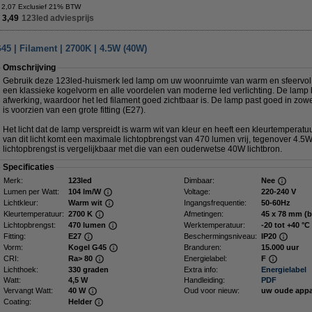
 2,07 Exclusief 21% BTW
 3,49
123led adviesprijs
5 | Filament | 2700K | 4.5W (40W)
Omschrijving
Gebruik deze 123led-huismerk led lamp om uw woonruimte van warm en sfeervol li
een klassieke kogelvorm en alle voordelen van moderne led verlichting. De lamp 
afwerking, waardoor het led filament goed zichtbaar is. De lamp past goed in zow
is voorzien van een grote fitting (E27).
Het licht dat de lamp verspreidt is warm wit van kleur en heeft een kleurtemperatu
van dit licht komt een maximale lichtopbrengst van 470 lumen vrij, tegenover 4.5
lichtopbrengst is vergelijkbaar met die van een ouderwetse 40W lichtbron.
Specificaties
Merk:
123led
Dimbaar:
Nee
Lumen per Watt:
104 lm/W
Voltage:
220-240 V
Lichtkleur:
Warm wit
Ingangsfrequentie:
50-60Hz
Kleurtemperatuur:
2700 K
Afmetingen:
45 x 78 mm 
Lichtopbrengst:
470 lumen
Werktemperatuur:
-20 tot +40 °C
Fitting:
E27
Beschermingsniveau:
IP20
Vorm:
Kogel G45
Branduren:
15.000 uur
CRI:
Ra> 80
Energielabel:
F
Lichthoek:
330 graden
Extra info:
Energielabel
Watt:
4,5 W
Handleiding:
PDF
Vervangt Watt:
40 W
Oud voor nieuw:
uw oude app
Coating:
Helder