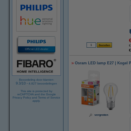
€
€
Osram LED lamp E27 | Kogel P4
Beoordeling door klanten:
9.3
/
10
-
4.827
beoordelingen
This site is protected by
reCAPTCHA and the Google
Privacy Policy
and
Terms of Service
apply.
vergroten