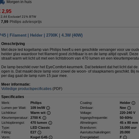
Morgen in huis
€ 2,95
 2,44 Exclusief 21% BTW
 7,99
Philips adviesprijs
45 | Filament | Helder | 2700K | 4.3W (40W)
Omschrijving
Met deze led kogellamp van Philips heeft u een geschikte vervanger voor uw oud
helder glas waardoor het filament goed zichtbaar is en de lamp altijd opvalt. Deze
straalt warm wit licht uit met een lichtstroom van 470 lumen en een kleurtemperat
De lamp beschikt over het EyeComfort-keurmerk. Dat betekent dat het licht dat de
ogen is. Dat maakt deze lamp voor zowel de woon- of slaapkamers geschikt. Bij no
per dag gaat de lamp ruim 15 jaar mee.
Meer informatie:
Volledige productspecificaties
(PDF)
Specificaties
Merk:
Philips
Coating:
Helder
Lumen per Watt:
109 lm/W
Dimbaar:
Nee
Lichtkleur:
Warm wit
Voltage:
220-240 V
Kleurtemperatuur:
2700 K
Ingangsfrequentie:
50-60Hz
Lichtopbrengst:
470 lumen
Afmetingen:
45 x 80 m
Type:
LED Classic
Branduren:
15.000 uur
Fitting:
E27
Aan/uitschakelingen:
20.000
Vorm:
Kogel G45
Energielabel:
F