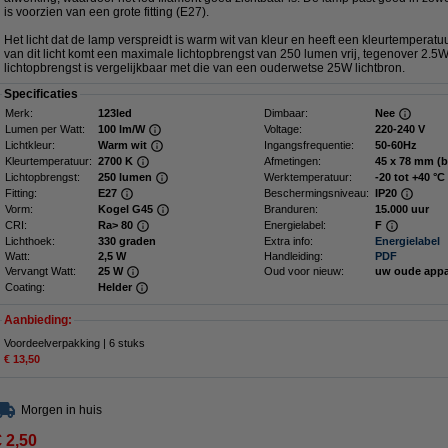
is voorzien van een grote fitting (E27).
Het licht dat de lamp verspreidt is warm wit van kleur en heeft een kleurtemperatu
van dit licht komt een maximale lichtopbrengst van 250 lumen vrij, tegenover 2.5
lichtopbrengst is vergelijkbaar met die van een ouderwetse 25W lichtbron.
Specificaties
Merk:
123led
Dimbaar:
Nee
Lumen per Watt:
100 lm/W
Voltage:
220-240 V
Lichtkleur:
Warm wit
Ingangsfrequentie:
50-60Hz
Kleurtemperatuur:
2700 K
Afmetingen:
45 x 78 mm 
Lichtopbrengst:
250 lumen
Werktemperatuur:
-20 tot +40 °C
Fitting:
E27
Beschermingsniveau:
IP20
Vorm:
Kogel G45
Branduren:
15.000 uur
CRI:
Ra> 80
Energielabel:
F
Lichthoek:
330 graden
Extra info:
Energielabel
Watt:
2,5 W
Handleiding:
PDF
Vervangt Watt:
25 W
Oud voor nieuw:
uw oude app
Coating:
Helder
Aanbieding:
Voordeelverpakking | 6 stuks
€ 13,50
Morgen in huis
€ 2,50