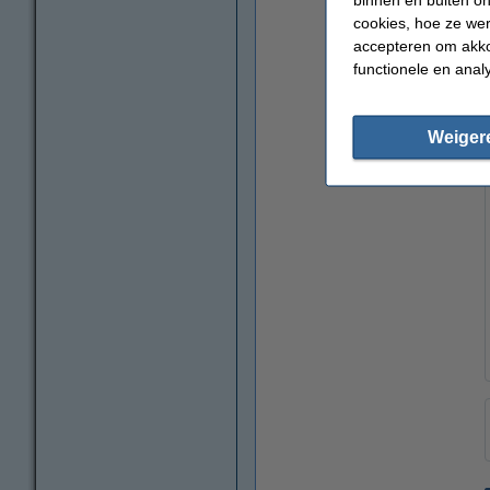
cookies, hoe ze we
accepteren om akko
functionele en anal
vergroten
Weiger