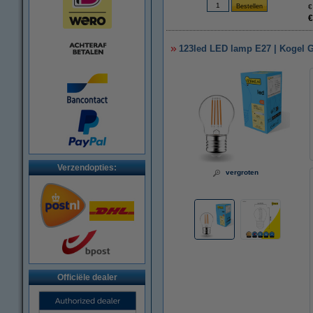
€
€
123led LED lamp E27 | Kogel G4
Verzendopties:
vergroten
Officiële dealer