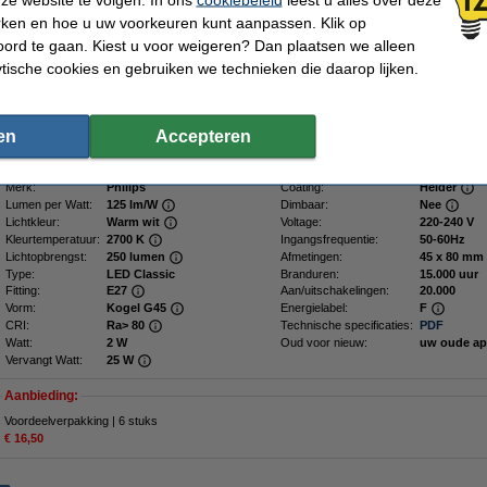
gloeilampen. Het heldere glas zorgt ervoor dat het filament van de lamp duidelijk 
opvalt als deze niet ingeschakeld is. De lamp past op een armatuur met E27 fitti
rken en hoe u uw voorkeuren kunt aanpassen. Klik op
Het warm witte licht dat de lamp uitstraalt heeft een kleurtemperatuur van 2700K 
ord te gaan. Kiest u voor weigeren? Dan plaatsen we alleen
Dit licht is rustiger op de ogen en daarom draagt de lamp ook het EyeComfort-keu
ytische cookies en gebruiken we technieken die daarop lijken.
Bij normaal gebruik gaat de lamp ruim 15 jaar mee. Dat wil zeggen, ongeveer 1
schakelcycli.
Meer informatie:
en
Accepteren
Volledige productspecificaties
(PDF)
Specificaties
Merk:
Philips
Coating:
Helder
Lumen per Watt:
125 lm/W
Dimbaar:
Nee
Lichtkleur:
Warm wit
Voltage:
220-240 V
Kleurtemperatuur:
2700 K
Ingangsfrequentie:
50-60Hz
Lichtopbrengst:
250 lumen
Afmetingen:
45 x 80 m
Type:
LED Classic
Branduren:
15.000 uur
Fitting:
E27
Aan/uitschakelingen:
20.000
Vorm:
Kogel G45
Energielabel:
F
CRI:
Ra> 80
Technische specificaties:
PDF
Watt:
2 W
Oud voor nieuw:
uw oude ap
Vervangt Watt:
25 W
Aanbieding:
Voordeelverpakking | 6 stuks
€ 16,50