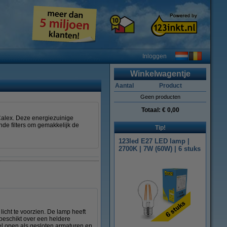
Inloggen
Winkelwagentje
Aantal
Product
Geen producten
Totaal:
€ 0,00
Calex. Deze energiezuinige
de filters om gemakkelijk de
Tip!
123led E27 LED lamp |
2700K | 7W (60W) | 6 stuks
cht te voorzien. De lamp heeft
beschikt over een heldere
el open als gesloten armaturen en