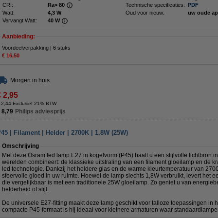
CRI:
Ra> 80
Technische specificaties:
PDF
Watt:
4,3 W
Oud voor nieuw:
uw oude ap
Vervangt Watt:
40 W
Aanbieding:
Voordeelverpakking | 6 stuks
€ 16,50
Morgen in huis
€ 2,95
 2,44 Exclusief 21% BTW
 8,79
Philips adviesprijs
5 | Filament | Helder | 2700K | 1.8W (25W)
Omschrijving
Met deze Osram led lamp E27 in kogelvorm (P45) haalt u een stijlvolle lichtbron in
werelden combineert: de klassieke uitstraling van een filament gloeilamp en de k
led technologie. Dankzij het heldere glas en de warme kleurtemperatuur van 2700
sfeervolle gloed in uw ruimte. Hoewel de lamp slechts 1,8W verbruikt, levert het 
die vergelijkbaar is met een traditionele 25W gloeilamp. Zo geniet u van energieb
helderheid of stijl.
De universele E27-fitting maakt deze lamp geschikt voor talloze toepassingen in h
compacte P45-formaat is hij ideaal voor kleinere armaturen waar standaardlampe