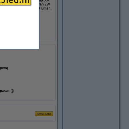
te zien is, waardoor de lamp ook
ng en heeft een vermogen van 2W.
en een lichtstroom van 250 lumen.
rmerk.
5000 branduren en 20000
m (bxh)
paraat