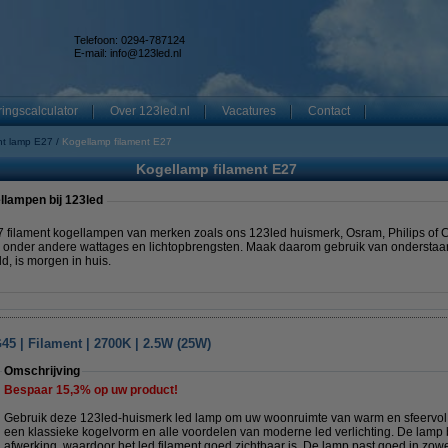
Telefoon: 0294-787124
E-mail:
info@123led.nl
ingscalculator
Over 123led.nl
Vacatures
Contact
nt lamp E27
Kogellamp filament E27
Kogellamp filament E27
llampen bij 123led
 filament kogellampen van merken zoals ons 123led huismerk, Osram, Philips of 
n onder andere wattages en lichtopbrengsten. Maak daarom gebruik van onderstaan
d, is morgen in huis.
5 | Filament | 2700K | 2.5W (25W)
Omschrijving
Bespaar
15,3%
op uw product!
Gebruik deze 123led-huismerk led lamp om uw woonruimte van warm en sfeervol li
een klassieke kogelvorm en alle voordelen van moderne led verlichting. De lamp 
afwerking, waardoor het led filament goed zichtbaar is. De lamp past goed in zow