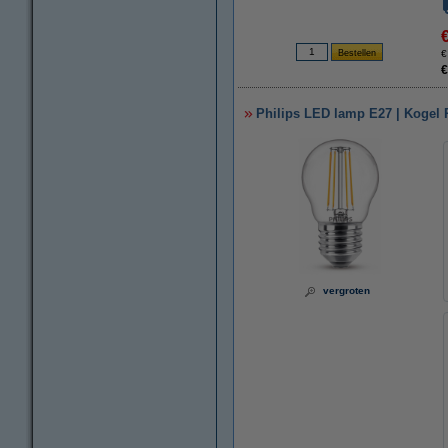
€
€
Philips LED lamp E27 | Kogel P
vergroten