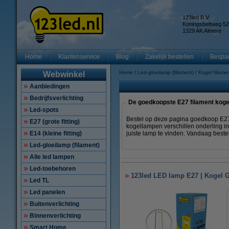
123led B.V.
Koningsbeltweg 52
1329 AK Almere
Home
Klantenservice
Blog
Zakelijk bestellen
Bespar
Home
Led-gloeilamp (filament)
Kogel filame
Webwinkel
Aanbiedingen
Bedrijfsverlichting
De goedkoopste E27 filament koge
Led-spots
Bestel op deze pagina goedkoop E27
E27 (grote fitting)
kogellampen verschillen onderling i
E14 (kleine fitting)
juiste lamp te vinden. Vandaag bestel
Led-gloeilamp (filament)
Alle led lampen
Led-toebehoren
123led LED lamp E27 | Kogel G4
Led TL
Led panelen
Buitenverlichting
Binnenverlichting
Smart Home