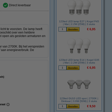
Direct leverbaar
123led LED lamp E27 | Kogel P45
| Mat | 2.2W (25W) | 3 stuks
cht te voorzien. De lamp heeft
€ 6,95
beschikt over een heldere
el open als gesloten armaturen en
ur van 2700K. Bij het verspreiden
W aan energieverbruik. De
123led LED lamp E14 | Kogel G35
| Mat | 2.2W (25W) | 3 stuks
€ 6,95
(bxh)
123led GU10 LED spot | 2700K |
Dimbaar | 3.6W (50W) | 3 stuks
araat
€ 9,50