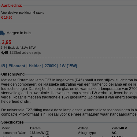
Aanbieding:
Voordeelverpakking | 6 stuks
€ 16,50
Morgen in huis
€ 2,95
 2,44 Exclusief 21% BTW
 4,49
123led adviesprijs
5 | Filament | Helder | 2700K | 1W (15W)
Omschrijving
Met deze Osram led lamp E27 in kogelvorm (P45) haalt u een stijlvolle lichtbron in
werelden combineert: de klassieke uitstraling van een filament gloeilamp en de k
led technologie. Dankzij het heldere glas en de warme kleurtemperatuur van 2700
sfeervolle gloed in uw ruimte. Hoewel de lamp slechts 1W verbruikt, levert het ee
vergelijkbaar is met een traditionele 15W gloeilamp. Zo geniet u van energiebespa
helderheid of stijl.
De universele E27-fitting maakt deze lamp geschikt voor talloze toepassingen in h
compacte P45-formaat is hij ideaal voor kleinere armaturen waar standaardlampe
Specificaties
Merk:
Osram
Voltage:
220-240 V
Lumen per Watt:
136 lm/W
Voltage type:
AC