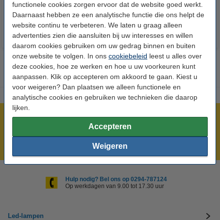
€ 6,95
€ 6,95
Inclusief 21% BTW
Inclusief 21% BTW
functionele cookies zorgen ervoor dat de website goed werkt.
Daarnaast hebben ze een analytische functie die ons helpt de
website continu te verbeteren. We laten u graag alleen
advertenties zien die aansluiten bij uw interesses en willen
daarom cookies gebruiken om uw gedrag binnen en buiten
onze website te volgen. In ons
cookiebeleid
leest u alles over
deze cookies, hoe ze werken en hoe u uw voorkeuren kunt
aanpassen. Klik op accepteren om akkoord te gaan. Kiest u
voor weigeren? Dan plaatsen we alleen functionele en
analytische cookies en gebruiken we technieken die daarop
lijken.
Meer dan 5 miljoen klanten!
Accepteren
Voor 23.59 uur besteld, morgen in huis!
Laagsteprijsgarantie!
Weigeren
Hulp nodig? Bel ons op 0294-787124
Op werkdagen van 9.00 tot 17.30 uur
Led-lampen