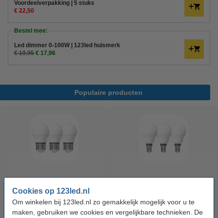
Voordeelverpakking | 5 stuks
€ 22,50
Bestel mee:
Led dimmer 0-100W | 123led huismerk
€ 19,95
€ 17,96
Populaire producten
123led LED lamp E27 | Kogel
123led LED lamp E14 | Kogel
Cookies op 123led.nl
P45 | Mat | 2.2W (25W) | 3 stuks
G35 | Mat | 2.2W (25W) | 3 stuks
Om winkelen bij 123led.nl zo gemakkelijk mogelijk voor u te
maken, gebruiken we cookies en vergelijkbare technieken. De