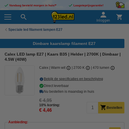
Vandaag besteld morgen in huis!*
Laagsteprijsgarantie!
Inloggen
Speciale led filament lampen E27
Dimbare kaarslamp filament E27
Calex LED lamp E27 | Kaars B35 | Helder | 2700K | Dimbaar |
4.5W (40W)
Calex
Warm wit
2700 K
470 lumen
Bekijk de specificaties en beschrijving
Direct leverbaar
Nu bestellen is maandag in huis
€ 4,95
10% korting:
Bestellen
€ 4,46
Aanbieding: