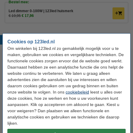
Bestel mee:
Led dimmer 0-100W | 123led huismerk
€ 19,95
€ 17,96
Populaire producten
Cookies op 123led.nl
Om winkelen bij 123led.nl zo gemakkelijk mogelijk voor u te
maken, gebruiken we cookies en vergelijkbare technieken. De
functionele cookies zorgen ervoor dat de website goed werkt.
Daarnaast hebben ze een analytische functie die ons helpt de
website continu te verbeteren. We laten u graag alleen
advertenties zien die aansluiten bij uw interesses en willen
daarom cookies gebruiken om uw gedrag binnen en buiten
onze website te volgen. In ons
cookiebeleid
leest u alles over
123led LED lamp E27 | Kogel
123led LED lamp E14 | Kogel
deze cookies, hoe ze werken en hoe u uw voorkeuren kunt
P45 | Mat | 2.2W (25W) | 3 stuks
G35 | Mat | 2.2W (25W) | 3 stuks
aanpassen. Klik op accepteren om akkoord te gaan. Kiest u
voor weigeren? Dan plaatsen we alleen functionele en
€ 6,95
€ 6,95
analytische cookies en gebruiken we technieken die daarop
Inclusief 21% BTW
Inclusief 21% BTW
lijken.