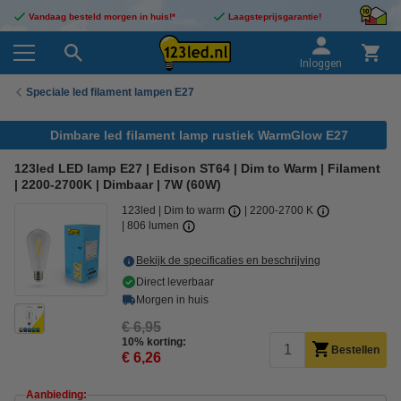
Vandaag besteld morgen in huis!*
Laagsteprijsgarantie!
Inloggen
Speciale led filament lampen E27
Dimbare led filament lamp rustiek WarmGlow E27
123led LED lamp E27 | Edison ST64 | Dim to Warm | Filament
| 2200-2700K | Dimbaar | 7W (60W)
123led
Dim to warm
2200-2700 K
806 lumen
Bekijk de specificaties en beschrijving
Direct leverbaar
Morgen in huis
€ 6,95
10% korting:
Bestellen
€ 6,26
Aanbieding: