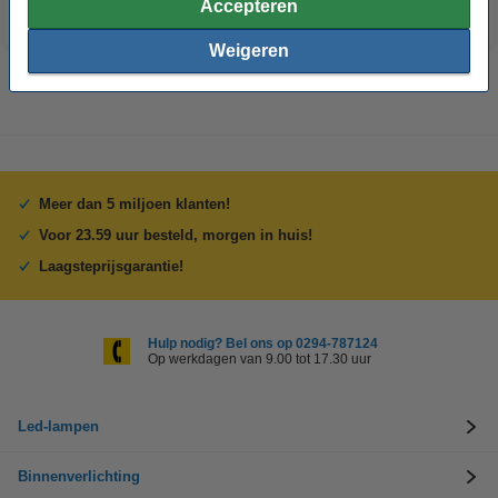
Accepteren
Weigeren
Meer dan 5 miljoen klanten!
Voor 23.59 uur besteld, morgen in huis!
Laagsteprijsgarantie!
Hulp nodig? Bel ons op 0294-787124
Op werkdagen van 9.00 tot 17.30 uur
Led-lampen
Binnenverlichting