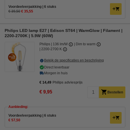
Voordeelverpakking | 6 stuks
€ 39,50
€ 35,55
Philips LED lamp E27 | Edison ST64 | WarmGlow | Filament |
2200-2700K | 5.9W (60W)
Philips
136 lm/W
Dim to warm
2200-2700 K
Bekijk de specificaties en beschrijving
Direct leverbaar
Morgen in huis
€ 14,49
Philips adviesprijs
€ 9,95
Bestellen
Aanbieding:
Voordeelverpakking | 6 stuks
€ 57,50