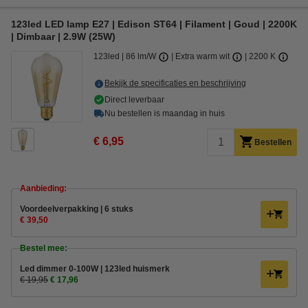
123led LED lamp E27 | Edison ST64 | Filament | Goud | 2200K
| Dimbaar | 2.9W (25W)
123led
86 lm/W
Extra warm wit
2200 K
Bekijk de specificaties en beschrijving
Direct leverbaar
Nu bestellen is maandag in huis
€ 6,95
Bestellen
Aanbieding:
Voordeelverpakking | 6 stuks
€ 39,50
Bestel mee:
Led dimmer 0-100W | 123led huismerk
€ 19,95
€ 17,96