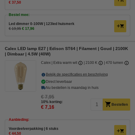
€ 37,50
Bestel mee:
Led dimmer 0-100W | 123led huismerk
€ 19,95
€ 17,96
Calex LED lamp E27 | Edison ST64 | Filament | Goud | 2100K
| Dimbaar | 4.5W (40W)
Calex
Extra warm wit
2100 K
470 lumen
Bekijk de specificaties en beschrijving
Direct leverbaar
Nu bestellen is maandag in huis
€ 7,95
10% korting:
Bestellen
€ 7,16
Aanbieding:
Voordeelverpakking | 6 stuks
€ 44,50