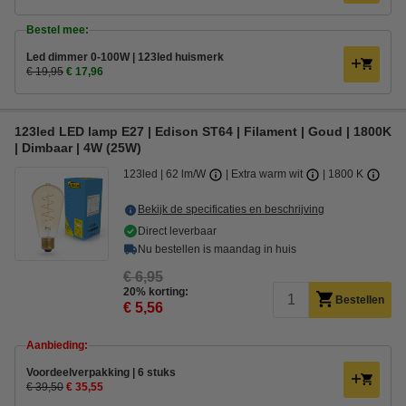
Bestel mee:
Led dimmer 0-100W | 123led huismerk
€ 19,95
€ 17,96
123led LED lamp E27 | Edison ST64 | Filament | Goud | 1800K
| Dimbaar | 4W (25W)
123led
62 lm/W
Extra warm wit
1800 K
Bekijk de specificaties en beschrijving
Direct leverbaar
Nu bestellen is maandag in huis
€ 6,95
20% korting:
Bestellen
€ 5,56
Aanbieding:
Voordeelverpakking | 6 stuks
€ 39,50
€ 35,55