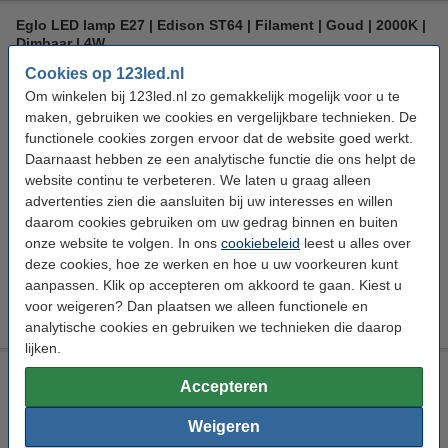
Eglo LED lamp E27 | Edison ST64 | Filament | Goud | 2000K |
Dimbaar | 4W
Cookies op 123led.nl
Eglo
61 lm/W
Extra warm wit
2000 K
Om winkelen bij 123led.nl zo gemakkelijk mogelijk voor u te
Bekijk de specificaties en beschrijving
maken, gebruiken we cookies en vergelijkbare technieken. De
Direct leverbaar
functionele cookies zorgen ervoor dat de website goed werkt.
Nu bestellen is maandag in huis
Daarnaast hebben ze een analytische functie die ons helpt de
website continu te verbeteren. We laten u graag alleen
€ 13,45
advertenties zien die aansluiten bij uw interesses en willen
20% korting:
Bestellen
€ 10,76
daarom cookies gebruiken om uw gedrag binnen en buiten
onze website te volgen. In ons
cookiebeleid
leest u alles over
Bestel mee:
deze cookies, hoe ze werken en hoe u uw voorkeuren kunt
aanpassen. Klik op accepteren om akkoord te gaan. Kiest u
Led dimmer 0-100W | 123led huismerk
voor weigeren? Dan plaatsen we alleen functionele en
€ 19,95
€ 17,96
analytische cookies en gebruiken we technieken die daarop
lijken.
Eglo LED lamp E27 | Edison ST48 | Filament | Goud | 2000K |
Accepteren
Dimbaar | 4W
Eglo
36 lm/W
Extra warm wit
2000 K
Weigeren