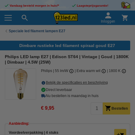
Vandaag besteld morgen in huis!*
Laagsteprijsgarantie!
Inloggen
Speciale led filament lampen E27
Dimbare rustieke led filament spiraal goud E27
Philips LED lamp E27 | Edison ST64 | Vintage | Goud | 1800K
| Dimbaar | 4.5W (25W)
Philips
55 lm/W
Extra warm wit
1800 K
Bekijk de specificaties en beschrijving
Direct leverbaar
Nu bestellen is maandag in huis
€ 9,95
Bestellen
Aanbieding:
Voordeelverpakking | 4 stuks