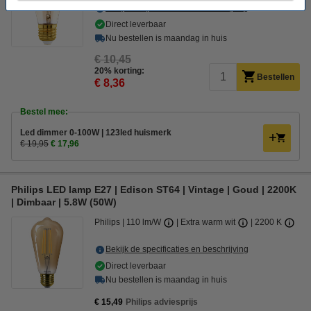
Bekijk de specificaties en beschrijving
Direct leverbaar
Nu bestellen is maandag in huis
€ 10,45
20% korting:
Bestellen
€ 8,36
Bestel mee:
Led dimmer 0-100W | 123led huismerk
€ 19,95
€ 17,96
Philips LED lamp E27 | Edison ST64 | Vintage | Goud | 2200K
| Dimbaar | 5.8W (50W)
Philips
110 lm/W
Extra warm wit
2200 K
Bekijk de specificaties en beschrijving
Direct leverbaar
Nu bestellen is maandag in huis
€ 15,49
Philips adviesprijs