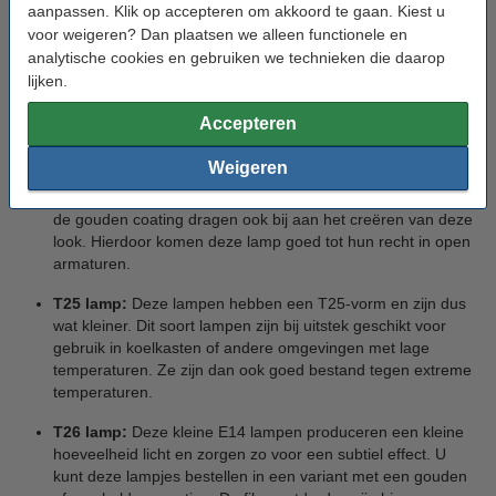
kunt u kiezen voor een gouden of een heldere coating, voor
aanpassen. Klik op accepteren om akkoord te gaan. Kiest u
een dimbare en een niet-dimbare variant en voor warm wit
voor weigeren? Dan plaatsen we alleen functionele en
of extra warm wit licht. Door de gouden coating wordt een
analytische cookies en gebruiken we technieken die daarop
retro-uitstraling gecreëerd, terwijl de heldere afwerking
lijken.
ervoor zorgt dat de filamentdraden beter zichtbaar zijn.
Deze buislampen komen bijvoorbeeld van pas in open
Accepteren
armaturen in de woon- of eetkamer.
Weigeren
Rustieke lamp:
Een rustieke lamp heeft een grote vorm en
een vintage uitstraling. De zichtbare led filamentdraden en
de gouden coating dragen ook bij aan het creëren van deze
look. Hierdoor komen deze lamp goed tot hun recht in open
armaturen.
T25 lamp:
Deze lampen hebben een T25-vorm en zijn dus
wat kleiner. Dit soort lampen zijn bij uitstek geschikt voor
gebruik in koelkasten of andere omgevingen met lage
temperaturen. Ze zijn dan ook goed bestand tegen extreme
temperaturen.
T26 lamp:
Deze kleine E14 lampen produceren een kleine
hoeveelheid licht en zorgen zo voor een subtiel effect. U
kunt deze lampjes bestellen in een variant met een gouden