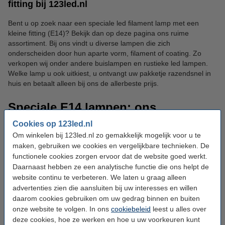
fitting bij 123led.nl
Bent u op zoek naar een speciale led filament lamp met een
kleine fitting (E14)? Bekijk dan op deze pagina ons ruime
assortiment. Bij ons vindt u diverse lampen die zich
onderscheiden door hun aparte vorm, filament of coating. Zo
verkopen wij onder andere buislampen en rustieke led lampen.
Welke lamp u ook uitkiest, u ontvangt uw pakketje razendsnel in
huis en betaalt alleen bij ons de allerbeste prijs.
Speciale E14 lampen: ons
assortiment
Cookies op 123led.nl
Om winkelen bij 123led.nl zo gemakkelijk mogelijk voor u te
maken, gebruiken we cookies en vergelijkbare technieken. De
In ons ruime en complete assortiment vindt u verschillende
functionele cookies zorgen ervoor dat de website goed werkt.
speciale led lampen met zichtbaar filament en een E14 fitting.
Selecteer uit alle lampen van Calex en Philips altijd een variant
Daarnaast hebben ze een analytische functie die ons helpt de
die bij u past. U kunt de volgende lampen bij ons vinden:
website continu te verbeteren. We laten u graag alleen
advertenties zien die aansluiten bij uw interesses en willen
daarom cookies gebruiken om uw gedrag binnen en buiten
E14 buislamp:
Buislampen hebben een langwerpige vorm
onze website te volgen. In ons
cookiebeleid
leest u alles over
en zijn beschikbaar in diverse verschillende varianten. Zo
deze cookies, hoe ze werken en hoe u uw voorkeuren kunt