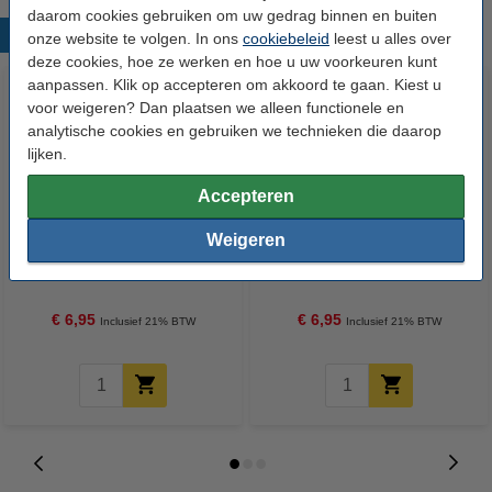
daarom cookies gebruiken om uw gedrag binnen en buiten
Populaire producten
onze website te volgen. In ons
cookiebeleid
leest u alles over
deze cookies, hoe ze werken en hoe u uw voorkeuren kunt
aanpassen. Klik op accepteren om akkoord te gaan. Kiest u
voor weigeren? Dan plaatsen we alleen functionele en
analytische cookies en gebruiken we technieken die daarop
lijken.
Accepteren
Weigeren
123led LED lamp E27 | Kogel
123led LED lamp E14 | Kogel
P45 | Mat | 2.2W (25W) | 3 stuks
G35 | Mat | 2.2W (25W) | 3 stuks
€ 6,95
€ 6,95
Inclusief 21% BTW
Inclusief 21% BTW