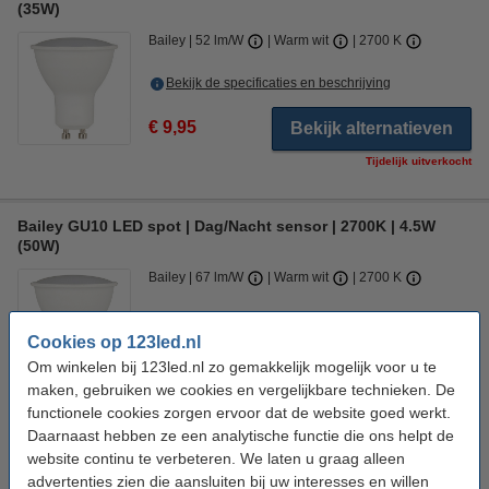
(35W)
Bailey
52 lm/W
Warm wit
2700 K
Bekijk de specificaties en beschrijving
€ 9,95
Bekijk alternatieven
Tijdelijk uitverkocht
Bailey GU10 LED spot | Dag/Nacht sensor | 2700K | 4.5W
(50W)
Bailey
67 lm/W
Warm wit
2700 K
Bekijk de specificaties en beschrijving
Cookies op 123led.nl
Direct leverbaar
Om winkelen bij 123led.nl zo gemakkelijk mogelijk voor u te
Morgen in huis
maken, gebruiken we cookies en vergelijkbare technieken. De
€ 7,95
functionele cookies zorgen ervoor dat de website goed werkt.
Bestellen
Daarnaast hebben ze een analytische functie die ons helpt de
website continu te verbeteren. We laten u graag alleen
advertenties zien die aansluiten bij uw interesses en willen