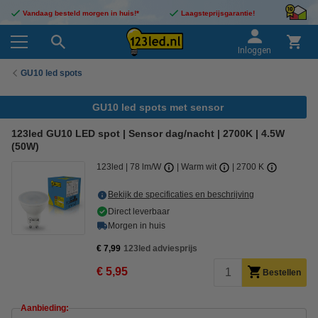
Vandaag besteld morgen in huis!*
Laagsteprijsgarantie!
Inloggen
GU10 led spots
GU10 led spots met sensor
123led GU10 LED spot | Sensor dag/nacht | 2700K | 4.5W
(50W)
123led
78 lm/W
Warm wit
2700 K
Bekijk de specificaties en beschrijving
Direct leverbaar
Morgen in huis
€ 7,99
123led adviesprijs
€ 5,95
Bestellen
Aanbieding: