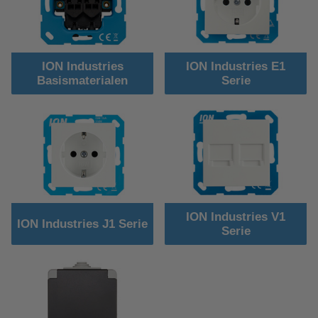
ION Industries
ION Industries E1
Basismaterialen
Serie
ION Industries V1
ION Industries J1 Serie
Serie