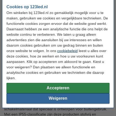
De V1- en J1-serie van ION Industries biedt u schakelmateriaal
Cookies op 123led.nl
met een strak, vierkant design, ideaal voor een moderne
Om winkelen bij 123led.nl zo gemakkelijk mogelijk voor u te
uitstraling in uw interieur. U heeft de keuze uit drie populaire
maken, gebruiken we cookies en vergelijkbare technieken. De
kleuren: Alpin wit, mat Alpin wit en mat zwart, zodat u altijd de
functionele cookies zorgen ervoor dat de website goed werkt.
perfecte match vindt voor uw woning. Door te kiezen voor de J1 -
Daarnaast hebben ze een analytische functie die ons helpt de
of V1-serie, combineert u stijl met functionaliteit en zorgt u voor
website continu te verbeteren. We laten u graag alleen
een harmonieuze afwerking van uw interieur.
advertenties zien die aansluiten bij uw interesses en willen
daarom cookies gebruiken om uw gedrag binnen en buiten
De meeste afdekmaterialen zijn zowel van de J1- als de V1-serie.
onze website te volgen. In ons
cookiebeleid
leest u alles over
Het enige waar ze in verschillen is bij afdekramen, hier hebben
deze cookies, hoe ze werken en hoe u uw voorkeuren kunt
de producten van de J1-serie bolling in de hoeken en is de V1
aanpassen. Klik op accepteren om akkoord te gaan. Kiest u
vierkant.
voor weigeren? Dan plaatsen we alleen functionele en
analytische cookies en gebruiken we technieken die daarop
lijken.
Opbouw IP55
Accepteren
Weigeren
De ION Industries Opbouw IP55-serie biedt een breed scala aan
schakelmateriaal dat speciaal is ontworpen voor buitengebruik.
Met een IP55-classificatie zijn deze producten stofvrij en