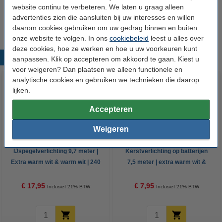
Q-Nomic AAA batterijen | 4 stuks
website continu te verbeteren. We laten u graag alleen
€ 6,95
advertenties zien die aansluiten bij uw interesses en willen
daarom cookies gebruiken om uw gedrag binnen en buiten
onze website te volgen. In ons
cookiebeleid
leest u alles over
deze cookies, hoe ze werken en hoe u uw voorkeuren kunt
Populaire producten
aanpassen. Klik op accepteren om akkoord te gaan. Kiest u
voor weigeren? Dan plaatsen we alleen functionele en
analytische cookies en gebruiken we technieken die daarop
lijken.
Accepteren
Weigeren
IJspegelverlichting 9,7 meter |
Kerstverlichting op batterijen
Extra warm wit & warm wit | 240
7,5 meter | extra warm wit &
lampjes
warm wit | 96 lampjes met timer
€ 17,95
€ 7,95
Inclusief 21% BTW
Inclusief 21% BTW