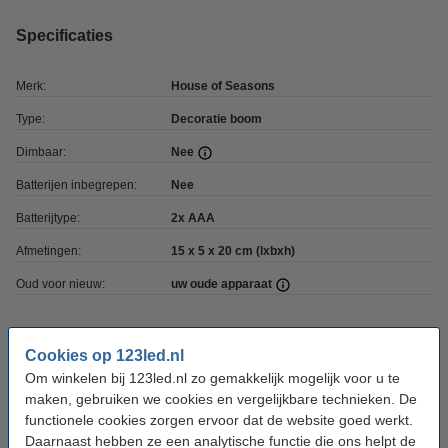
Specificaties
Merk:
House of Seasons
Type:
Decoratie boom
Dimbaar:
Nee
Batterijen inbegrepen:
Nee
Batterijtype:
2x AAA
Afmetingen:
15 x 5 x 20 cm (lxbxh)
Oud voor nieuw:
uw oude apparaat
Bestel mee:
Cookies op 123led.nl
Om winkelen bij 123led.nl zo gemakkelijk mogelijk voor u te
Q-Nomic AAA batterijen | 24 stuks
maken, gebruiken we cookies en vergelijkbare technieken. De
€ 9,95
functionele cookies zorgen ervoor dat de website goed werkt.
Daarnaast hebben ze een analytische functie die ons helpt de