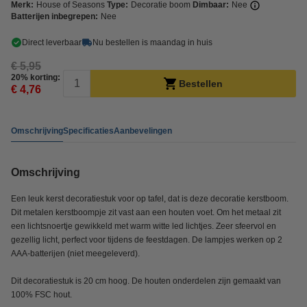
Merk:
House of Seasons
Type:
Decoratie boom
Dimbaar:
Nee
Batterijen inbegrepen:
Nee
Direct leverbaar
Nu bestellen is maandag in huis
€ 5,95
20% korting:
Bestellen
€ 4,76
Omschrijving
Specificaties
Aanbevelingen
Omschrijving
Een leuk kerst decoratiestuk voor op tafel, dat is deze decoratie kerstboom.
Dit metalen kerstboompje zit vast aan een houten voet. Om het metaal zit
een lichtsnoertje gewikkeld met warm witte led lichtjes. Zeer sfeervol en
gezellig licht, perfect voor tijdens de feestdagen. De lampjes werken op 2
AAA-batterijen (niet meegeleverd).
Dit decoratiestuk is 20 cm hoog. De houten onderdelen zijn gemaakt van
100% FSC hout.