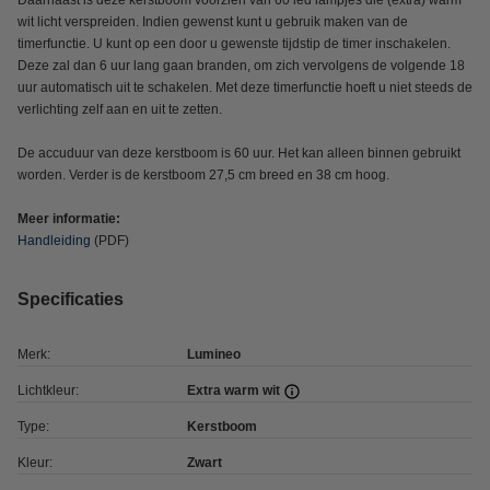
Daarnaast is deze kerstboom voorzien van 60 led lampjes die (extra) warm
wit licht verspreiden. Indien gewenst kunt u gebruik maken van de
timerfunctie. U kunt op een door u gewenste tijdstip de timer inschakelen.
Deze zal dan 6 uur lang gaan branden, om zich vervolgens de volgende 18
uur automatisch uit te schakelen. Met deze timerfunctie hoeft u niet steeds de
verlichting zelf aan en uit te zetten.
De accuduur van deze kerstboom is 60 uur. Het kan alleen binnen gebruikt
worden. Verder is de kerstboom 27,5 cm breed en 38 cm hoog.
Meer informatie:
Handleiding
(PDF)
Specificaties
Merk:
Lumineo
Lichtkleur:
Extra warm wit
Type:
Kerstboom
Kleur:
Zwart