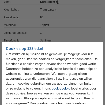
Vorm:
Kerstboom
Kleur kabel:
Transparant
Aantal leds:
60
Materiaal:
Triplex
Lichtprogramma's:
1
Timerfunctie:
Ja: 6 uur
Voeding:
Cookies op 123led.nl
Batterij
Om winkelen bij 123led.nl zo gemakkelijk mogelijk voor u te
Batterijen inbegrepen:
Nee
maken, gebruiken we cookies en vergelijkbare technieken. De
functionele cookies zorgen ervoor dat de website goed werkt.
Batterijtype:
2x AAA
Daarnaast hebben ze een analytische functie die ons helpt de
Accuduur:
60 uur
website continu te verbeteren. We laten u graag alleen
advertenties zien die aansluiten bij uw interesses en willen
Afmetingen:
4,2 x 27,5 x 38 cm (lxbxh)
daarom cookies gebruiken om uw gedrag binnen en buiten
Beschermingsniveau:
IP20
onze website te volgen. In ons
cookiebeleid
leest u alles over
deze cookies, hoe ze werken en hoe u uw voorkeuren kunt
Gebruik:
Binnen
aanpassen. Klik op accepteren om akkoord te gaan. Kiest u
Handleiding:
PDF
voor weigeren? Dan plaatsen we alleen functionele en