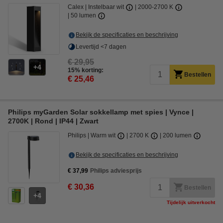
Calex
Instelbaar wit
2000-2700 K
50 lumen
Bekijk de specificaties en beschrijving
Levertijd <7 dagen
€ 29,95
4
15% korting:
Bestellen
€ 25,46
Philips myGarden Solar sokkellamp met spies | Vynce |
2700K | Rond | IP44 | Zwart
Philips
Warm wit
2700 K
200 lumen
Bekijk de specificaties en beschrijving
€ 37,99
Philips adviesprijs
€ 30,36
Bestellen
4
Tijdelijk uitverkocht