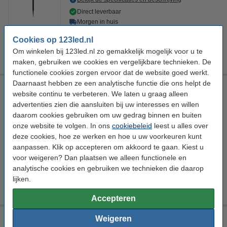
Direct leverbaar
Morgen in huis
€ 39,95
Cookies op 123led.nl
4
20% korting:
Bestellen
Om winkelen bij 123led.nl zo gemakkelijk mogelijk voor u te
€ 31,96
maken, gebruiken we cookies en vergelijkbare technieken. De
functionele cookies zorgen ervoor dat de website goed werkt.
Daarnaast hebben ze een analytische functie die ons helpt de
Philips myGarden Solar sokkellamp met spies | Jivix | 2700K
website continu te verbeteren. We laten u graag alleen
| IP44 | Zwart
advertenties zien die aansluiten bij uw interesses en willen
Philips
Warm wit
2700 K
150 lumen
daarom cookies gebruiken om uw gedrag binnen en buiten
onze website te volgen. In ons
cookiebeleid
leest u alles over
Bekijk de specificaties en beschrijving
deze cookies, hoe ze werken en hoe u uw voorkeuren kunt
Direct leverbaar
aanpassen. Klik op accepteren om akkoord te gaan. Kiest u
Morgen in huis
voor weigeren? Dan plaatsen we alleen functionele en
€ 44,95
analytische cookies en gebruiken we technieken die daarop
4
20% korting:
lijken.
Bestellen
€ 35,96
Accepteren
Philips solar sokkellamp met spies en sensor 67 cm | Kyna |
Weigeren
2700K | Kegel | IP44 | Zwart