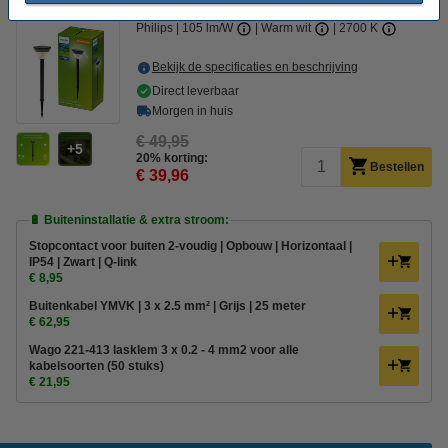
Philips
105 lm/W
Warm wit
2700 K
Bekijk de specificaties en beschrijving
Direct leverbaar
Morgen in huis
€ 49,95
5
20% korting:
Bestellen
€ 39,96
🔋 Buiteninstallatie & extra stroom:
Stopcontact voor buiten 2-voudig | Opbouw | Horizontaal |
IP54 | Zwart | Q-link
€ 8,95
Buitenkabel YMVK | 3 x 2.5 mm² | Grijs | 25 meter
€ 62,95
Wago 221-413 lasklem 3 x 0.2 - 4 mm2 voor alle
kabelsoorten (50 stuks)
€ 21,95