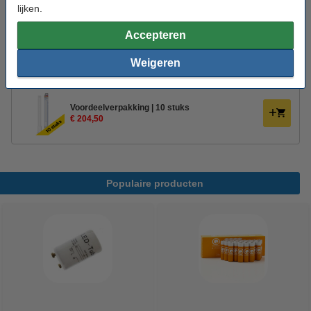
lijken.
Energielabel:
E
Accepteren
Oud voor nieuw:
uw oude apparaat
Weigeren
Aanbieding:
Voordeelverpakking | 10 stuks
€ 204,50
Populaire producten