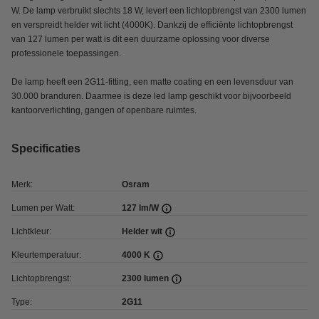
W. De lamp verbruikt slechts 18 W, levert een lichtopbrengst van 2300 lumen
en verspreidt helder wit licht (4000K). Dankzij de efficiënte lichtopbrengst
van 127 lumen per watt is dit een duurzame oplossing voor diverse
professionele toepassingen.
De lamp heeft een 2G11-fitting, een matte coating en een levensduur van
30.000 branduren. Daarmee is deze led lamp geschikt voor bijvoorbeeld
kantoorverlichting, gangen of openbare ruimtes.
Specificaties
Merk:
Osram
Lumen per Watt:
127 lm/W
Lichtkleur:
Helder wit
Kleurtemperatuur:
4000 K
Lichtopbrengst:
2300 lumen
Type:
2G11