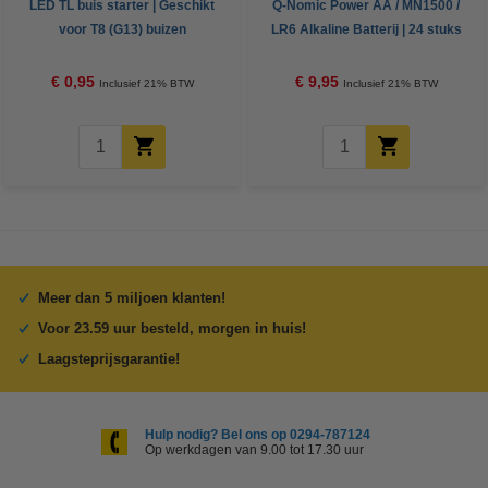
LED TL buis starter | Geschikt
Q-Nomic Power AA / MN1500 /
voor T8 (G13) buizen
LR6 Alkaline Batterij | 24 stuks
€ 0,95
€ 9,95
Inclusief 21% BTW
Inclusief 21% BTW
Meer dan 5 miljoen klanten!
Voor 23.59 uur besteld, morgen in huis!
Laagsteprijsgarantie!
Hulp nodig? Bel ons op 0294-787124
Op werkdagen van 9.00 tot 17.30 uur