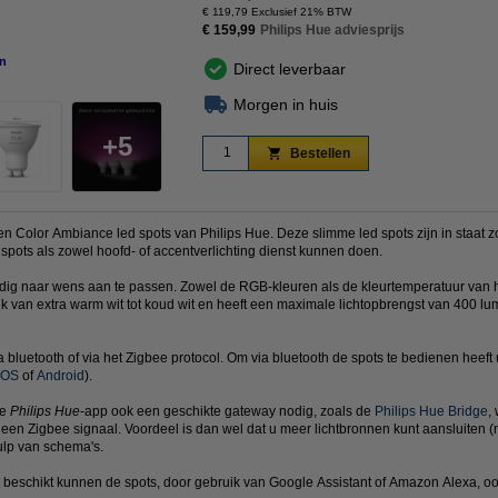
€ 119,79 Exclusief 21% BTW
€ 159,99
Philips Hue adviesprijs
n
vergroten
Direct leverbaar
Morgen in huis
5
Bestellen
en Color Ambiance led spots van Philips Hue. Deze slimme led spots zijn in staat zow
spots als zowel hoofd- of accentverlichting dienst kunnen doen.
lledig naar wens aan te passen. Zowel de RGB-kleuren als de kleurtemperatuur van 
eik van extra warm wit tot koud wit en heeft een maximale lichtopbrengst van 400 lu
luetooth of via het Zigbee protocol. Om via bluetooth de spots te bedienen heeft 
iOS
of
Android
).
de
Philips Hue
-app ook een geschikte gateway nodig, zoals de
Philips Hue Bridge
,
een Zigbee signaal. Voordeel is dan wel dat u meer lichtbronnen kunt aansluiten 
lp van schema's.
beschikt kunnen de spots, door gebruik van Google Assistant of Amazon Alexa, 