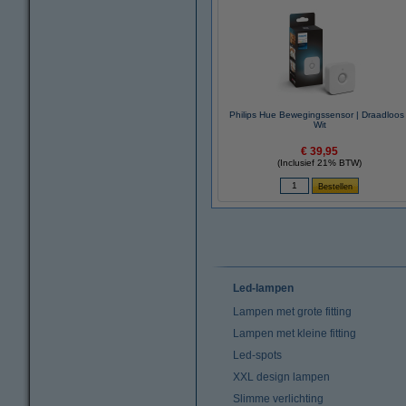
Philips Hue Bewegingssensor | Draadloos 
Wit
€ 39,95
(Inclusief 21% BTW)
Led-lampen
Lampen met grote fitting
Lampen met kleine fitting
Led-spots
XXL design lampen
Slimme verlichting