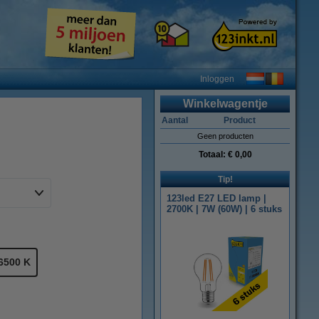
Inloggen
Winkelwagentje
Aantal
Product
Geen producten
Totaal:
€ 0,00
Tip!
123led E27 LED lamp |
2700K | 7W (60W) | 6 stuks
6500 K