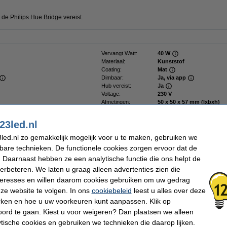
de Philips Hue Bridge vereist.
Vervangt Watt:
40 W
Materiaal:
Kunststof
Coating:
Mat
Dimbaar:
Ja, via app
Hub vereist:
Ja
Voltage:
230 V
Afmetingen:
50 x 50 x 57 mm (lxbxh)
Beschermingsniveau:
IP20
Gebruik:
Binnen
23led.nl
Branduren:
25.000 uur
Aantal:
3
led.nl zo gemakkelijk mogelijk voor u te maken, gebruiken we
Samenstelling:
Triple pack
kbare technieken. De functionele cookies zorgen ervoor dat de
Energielabel:
E
 Daarnaast hebben ze een analytische functie die ons helpt de
Oud voor nieuw:
uw oude apparaat
verbeteren. We laten u graag alleen advertenties zien die
nteresses en willen daarom cookies gebruiken om uw gedrag
ze website te volgen. In ons
cookiebeleid
leest u alles over deze
rken en hoe u uw voorkeuren kunt aanpassen. Klik op
ord te gaan. Kiest u voor weigeren? Dan plaatsen we alleen
ytische cookies en gebruiken we technieken die daarop lijken.