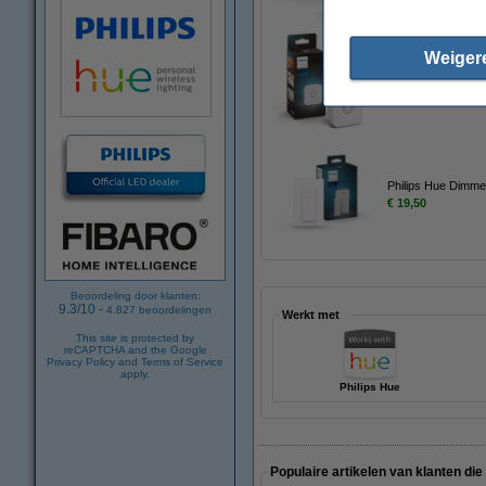
Weiger
Philips Hue Bewegi
€ 39,95
Philips Hue Dimmer
€ 19,50
Beoordeling door klanten:
9.3
/
10
-
4.827
beoordelingen
Werkt met
This site is protected by
reCAPTCHA and the Google
Privacy Policy
and
Terms of Service
apply.
Philips Hue
Populaire artikelen van klanten die