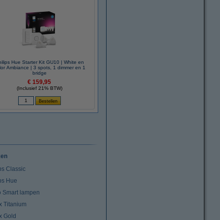
ilips Hue Starter Kit GU10 | White en
lor Ambiance | 3 spots, 1 dimmer en 1
bridge
€ 159,95
(Inclusief 21% BTW)
ken
ps Classic
ips Hue
io Smart lampen
x Titanium
x Gold