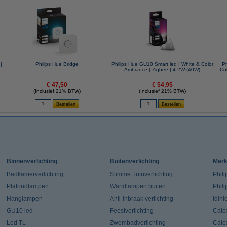
|
Philips Hue Bridge
Philips Hue GU10 Smart led | White & Color
Ph
Ambiance | Zigbee | 4.2W (40W)
Co
€ 47,50
€ 54,95
(Inclusief 21% BTW)
(Inclusief 21% BTW)
Binnenverlichting
Buitenverlichting
Mer
Badkamerverlichting
Slimme Tuinverlichting
Phili
Plafondlampen
Wandlampen buiten
Phil
Hanglampen
Anti-inbraak verlichting
Idin
GU10 led
Feestverlichting
Cale
Led TL
Zwembadverlichting
Cale