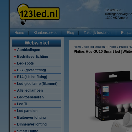
123led B.V.
Koningsbeltweg 52
1329 AK Almere
Home
Klantenservice
Blog
Zakelijk bestellen
Bespar
Webwinkel
Home
Alle led lampen
Philips
Philips H
Aanbiedingen
Philips Hue GU10 Smart led | White
Bedrijfsverlichting
Led-spots
E27 (grote fitting)
E14 (kleine fitting)
Led-gloeilamp (filament)
Alle led lampen
Led-toebehoren
Led TL
Led panelen
Buitenverlichting
Binnenverlichting
Smart Home