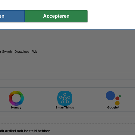
en
Accepteren
ngssensor | Draadloos | Wit
 Switch | Draadloos | Wit
Homey
SmartThings
Google*
 dit artikel ook besteld hebben