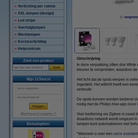
Verlichting per ruimte
XXL lampen (design)
vergrote
Led strips
Voertuiglampen
Werklampen
Kerstverlichting
Helpcentrum
Omschrijving
Zoek een product
In deze verpakking zitten drie White 
Zoek
kleuren te verspreiden, waardoor de 
Mijn 123led.nl
Het licht dat de spots werpen is vo
ingesteld. Het witlicht heeft een ber
verbruikt.
De spots kunnen worden bediend via b
nodig met de
Philips Hue
-app (voor
Wachtwoord vergeten ?
Voor bediening via Zigbee is naast 
draadloos netwerk wordt omgezet in 
Betaalopties:
lampen kunt automatiseren met behu
*Wanneer u over een
voice assistant