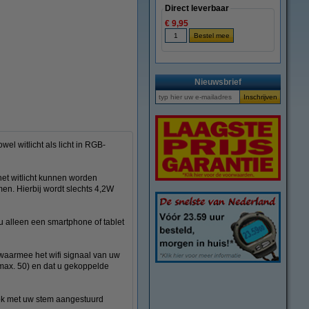
Direct leverbaar
€ 9,95
vergroten
Nieuwsbrief
el witlicht als licht in RGB-
het witlicht kunnen worden
men. Hierbij wordt slechts 4,2W
u alleen een smartphone of tablet
 waarmee het wifi signaal van uw
(max. 50) en dat u gekoppelde
ook met uw stem aangestuurd