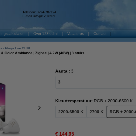
Telefoon: 0294-787124
E-mail:
info@123led.nl
ingscalculator
Over 123led.nl
Vacatures
Contact
ue
Philips Hue GU10
 & Color Ambiance | Zigbee | 4.2W (40W) | 3 stuks
Aantal:
3
3
Kleurtemperatuur:
RGB + 2000-6500 K
2200-6500 K
2700 K
RGB + 2000-
€ 144,95