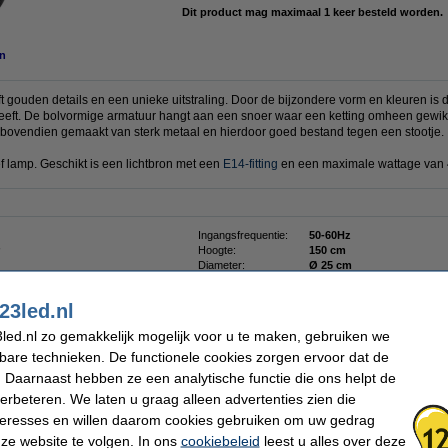
Dit product mag maximaal 1 keer besteld worden.
n
 gouden details en een unieke uitstraling. Door de bijzondere vorm en kleuren is
 geeft. De bolvormige armatuur hangt aan een snoer waar een ketting omheen gewikk
 bovendien gemaakt van sterk metaal en hierdoor goed bestand tegen een stootje.
f lamp. Geschikt is een lichtbron met een
E14-fitting
en een maximale wattage van
Ingangsfrequentie:
50-60Hz
Hoogte:
150 cm
Diameter:
Ø 25 cm
Kabellengte:
135 cm
Beschermingsniveau:
IP20
23led.nl
Klasse:
I
Oud voor nieuw:
uw oude apparaat
led.nl zo gemakkelijk mogelijk voor u te maken, gebruiken we
kbare technieken. De functionele cookies zorgen ervoor dat de
 Daarnaast hebben ze een analytische functie die ons helpt de
verbeteren. We laten u graag alleen advertenties zien die
nteresses en willen daarom cookies gebruiken om uw gedrag
ze website te volgen. In ons
cookiebeleid
leest u alles over deze