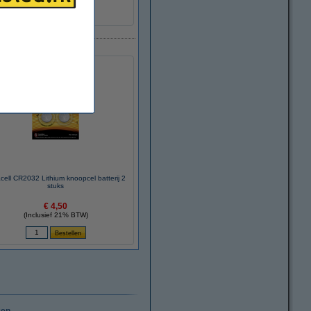
cell CR2032 Lithium knoopcel batterij 2
stuks
€ 4,50
(Inclusief 21% BTW)