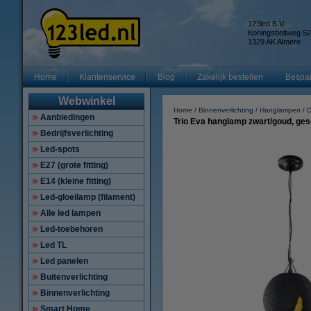
123led B.V.
Koningsbeltweg 52
1329 AK Almere
Home
Klantenservice
Blog
Zakelijk bestellen
Bespar
Webwinkel
Home
Binnenverlichting
Hanglampen
D
Aanbiedingen
Trio Eva hanglamp zwart/goud, ges
Bedrijfsverlichting
Led-spots
E27 (grote fitting)
E14 (kleine fitting)
Led-gloeilamp (filament)
Alle led lampen
Led-toebehoren
Led TL
Led panelen
Buitenverlichting
Binnenverlichting
Smart Home