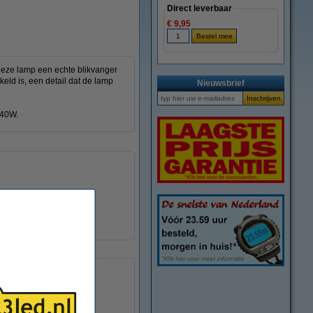
Direct leverbaar
€ 9,95
 deze lamp een echte blikvanger
eld is, een detail dat de lamp
Nieuwsbrief
 40W.