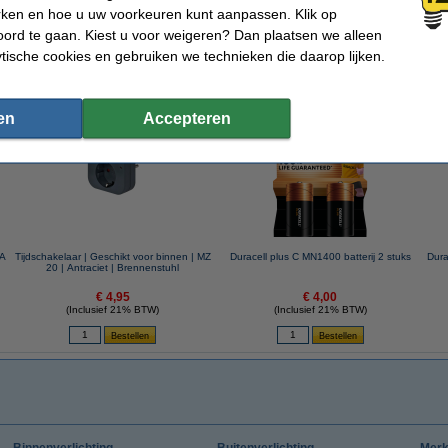
rken en hoe u uw voorkeuren kunt aanpassen. Klik op
ord te gaan. Kiest u voor weigeren? Dan plaatsen we alleen
ytische cookies en gebruiken we technieken die daarop lijken.
 dit artikel ook besteld hebben
en
Accepteren
AA
Tijdschakelaar | Geschikt voor binnen | MZ
Duracell plus C MN1400 batterij 2 stuks
Dura
20 | Antraciet | Brennenstuhl
€ 4,95
€ 4,00
(Inclusief 21% BTW)
(Inclusief 21% BTW)