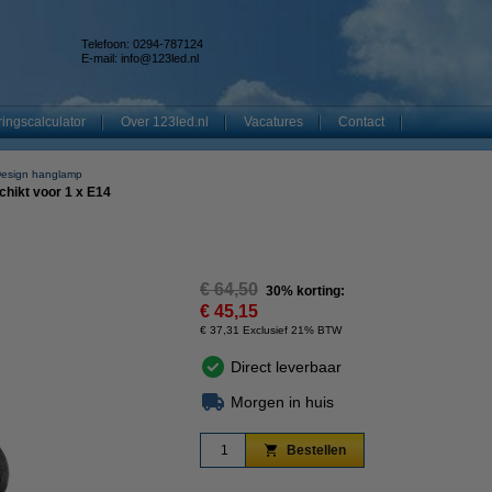
Telefoon: 0294-787124
E-mail:
info@123led.nl
ingscalculator
Over 123led.nl
Vacatures
Contact
esign hanglamp
chikt voor 1 x E14
€ 64,50
30% korting:
€ 45,15
€ 37,31 Exclusief 21% BTW
Direct leverbaar
Morgen in huis
Bestellen