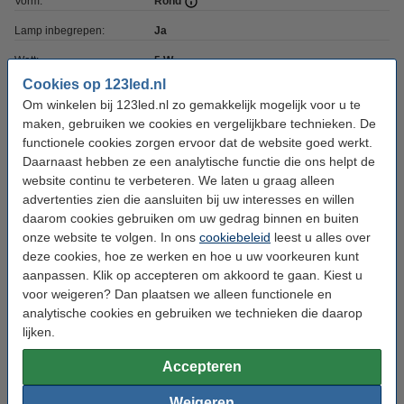
Vorm:
Rond
Lamp inbegrepen:
Ja
Watt:
5 W
Cookies op 123led.nl
Dimbaar:
Nee
Om winkelen bij 123led.nl zo gemakkelijk mogelijk voor u te
Voltage:
220-240 V
maken, gebruiken we cookies en vergelijkbare technieken. De
functionele cookies zorgen ervoor dat de website goed werkt.
Ingangsfrequentie:
50-60Hz
Daarnaast hebben ze een analytische functie die ons helpt de
website continu te verbeteren. We laten u graag alleen
Afmetingen:
82 x 34 mm (bxh)
advertenties zien die aansluiten bij uw interesses en willen
Zaagmaat:
Ø 68 mm
daarom cookies gebruiken om uw gedrag binnen en buiten
onze website te volgen. In ons
cookiebeleid
leest u alles over
Inbouwdiepte:
50 mm
deze cookies, hoe ze werken en hoe u uw voorkeuren kunt
Beschermingsniveau:
IP20
aanpassen. Klik op accepteren om akkoord te gaan. Kiest u
voor weigeren? Dan plaatsen we alleen functionele en
Energielabel:
F
analytische cookies en gebruiken we technieken die daarop
Extra info:
Handleiding
lijken.
Oud voor nieuw:
uw oude apparaat
Accepteren
Weigeren