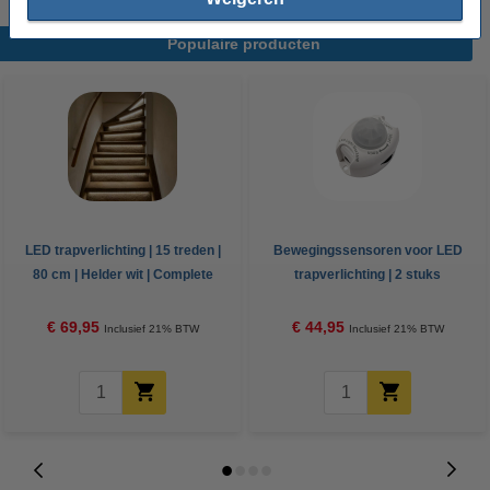
Populaire producten
LED trapverlichting | 15 treden |
Bewegingssensoren voor LED
80 cm | Helder wit | Complete
trapverlichting | 2 stuks
set
€ 69,95
€ 44,95
Inclusief 21% BTW
Inclusief 21% BTW