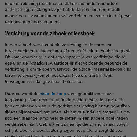
moet er rekening mee houden dat er voor ieder onderdeel
andere dingen belangrijk zijn. Bekijk daarom hieronder welk
aspect van uw woonkamer u wilt verlichten en waar u in dat geval
rekening mee moet houden:
Verlichting voor de zithoek of leeshoek
In een zithoek werkt centrale verlichting, in de vorm van
bijvoorbeeld een plafondlamp of een plafonnière, vaak niet goed.
Dit komt doordat er in dat geval sprake is van verlichting die té
egaal en gelijkmatig is, waardoor er niet voldoende gebundelde
verlichting is om te doen waarvoor de zithoek meestal bedoeld is:
lezen, televisiekijken of met elkaar kletsen. Gericht licht
toevoegen is in dat geval een beter idee.
Daarom wordt de
staande lamp
vaak gebruikt voor deze
toepassing. Door deze lamp (in de hoek) achter de stoel of de
bank te plaatsen kunt u de gerichte verlichting hiervan gebruiken
tijdens bijvoorbeeld het lezen. Als het qua indeling mogelijk is om
nóg een staande lamp neer te zetten in een andere hoek raden
we dit zeker aan. Gebruik er dan eentje die zijn licht naar boven
schijnt. Door de weerkaatsing tegen het plafond zorgt dit voor
subtiele verlichting en creëert u hiermee direct een aangename