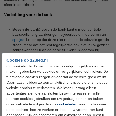
sfeer in de zithoek.
Verlichting voor de bank
Boven de bank:
Boven de bank kunt u meer centrale
basisverlichting aanbrengen, bijvoorbeeld in de vorm van
spotjes
. Let er op dat deze niet recht op de televisie gericht
staan, maar dat het licht tegelijkertijd ook niet in uw gezicht
schijnt wanneer u op de bank zit. Gebruik daarom bij
voorkeur kantelbare spotjes waarvan de lichtbron handmatig
Cookies op 123led.nl
aan te passen is, zodat u kunt zorgen dat de lichtval perfect
afgesteld is. Ook het gebruik van dimbare spotjes kan
Om winkelen bij 123led.nl zo gemakkelijk mogelijk voor u te
handig zijn. Met behulp van een
led dimmer
kunt u de sfeer
maken, gebruiken we cookies en vergelijkbare technieken. De
in de woonkamer dan eenvoudig veranderen door de
functionele cookies zorgen ervoor dat de website goed werkt.
helderheid van het licht aan te passen. Maak het minder
Daarnaast hebben ze een analytische functie die ons helpt de
helder om een ontspannen sfeer te creëren en helderder op
website continu te verbeteren. We laten u graag alleen
momenten dat goede zichtbaarheid belangrijker is.
advertenties zien die aansluiten bij uw interesses en willen
daarom cookies gebruiken om uw gedrag binnen en buiten
Onder de bank:
Onder de bank kunnen
led
onze website te volgen. In ons
cookiebeleid
leest u alles over
strips
aangebracht worden om een zeer subtiele vorm van
deze cookies, hoe ze werken en hoe u uw voorkeuren kunt
verlichting toe te voegen. Deze strips zijn zelf niet zichtbaar,
aanpassen. Klik op accepteren om akkoord te gaan. Kiest u