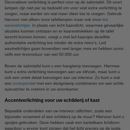
Decoratieve verlichting is perfect voor op de salontafel. Dit soort
lampen zijn niet per se bedoeld om voor veel extra verlichting te
zorgen, maar eerder om wat meer sfeer toe te voegen. Gebruik
hiervoor niet alleen onze tafellampen maar ook onze
led
waxinelichtjes
. In plaats van écht kaarslicht, waarmee gevaarlijke
situaties kunnen ontstaan en er kaarsvetvlekken op de tafel
terecht kunnen komen, voegt u met led kaarsjes dezelfde
authentieke verlichting toe zónder de extra risico’s. Led
waxinelichtjes gaan bovendien veel langer mee en hebben soms
zelfs een levensduur van wel 50.000 uur.
Boven de salontafel kunt u een hanglamp toevoegen. Hiermee
kunt u extra verlichting toevoegen aan uw zithoek, maar kunt u
ook een uniek detail toevoegen aan uw interieur. Zo kunt u ook
een
snoerpendel
met een designlamp combineren om een echte
eyecatcher te creëren in uw woonkamer.
Accentverlichting voor uw schilderij of kast
Bepaalde onderdelen van uw interieur uitlichten, zoals een
bijzonder ornament of een schilderij op de muur? Hiervoor kunt u
spotjes gebruiken. Deze hebben vaak een kantelbare lichtbron
waardoor u ervoor kunt zorgen dat het licht precies op de juiste