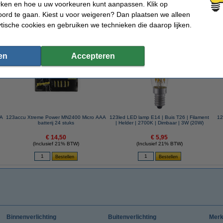
rken en hoe u uw voorkeuren kunt aanpassen. Klik op
ord te gaan. Kiest u voor weigeren? Dan plaatsen we alleen
ytische cookies en gebruiken we technieken die daarop lijken.
 dit artikel ook besteld hebben
en
Accepteren
AA
123accu Xtreme Power MN2400 Micro AAA
123led LED lamp E14 | Buis T26 | Filament
12
batterij 24 stuks
| Helder | 2700K | Dimbaar | 3W (20W)
€ 14,50
€ 5,95
(Inclusief 21% BTW)
(Inclusief 21% BTW)
Binnenverlichting
Buitenverlichting
Mer