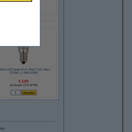
3led LED lamp E14 | Buis T18 | Mat |
2700K | 1.8W (15W)
€ 2,95
(Inclusief 21% BTW)
ken