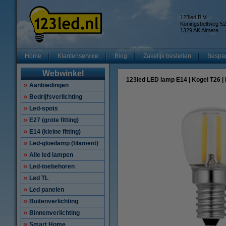
123led B.V.
Koningsbeltweg 52
1329 AK Almere
Home
Klantenservice
Blog
Zakelijk bestellen
Bespar
Webwinkel
123led LED lamp E14 | Kogel T26 | 
Aanbiedingen
Bedrijfsverlichting
Led-spots
E27 (grote fitting)
E14 (kleine fitting)
Led-gloeilamp (filament)
Alle led lampen
Led-toebehoren
Led TL
Led panelen
Buitenverlichting
Binnenverlichting
Smart Home