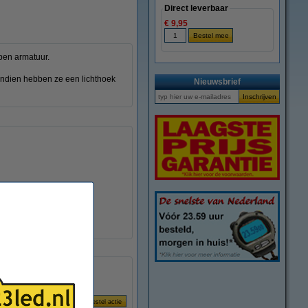
Direct leverbaar
€ 9,95
open armatuur.
endien hebben ze een lichthoek
Nieuwsbrief