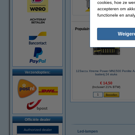
cookies, hoe ze we
accepteren om akko
functionele en anal
Populaire artikelen van klanten die
Weiger
123accu Xtreme Power MN1500 Penlite 
Verzendopties:
batterij 24 stuks
€ 14,50
(Inclusief 21% BTW)
Officiële dealer
Led-lampen