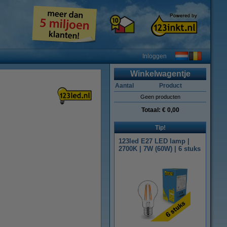
Inloggen
Winkelwagentje
Aantal
Product
Geen producten
Totaal:
€ 0,00
Tip!
123led E27 LED lamp |
2700K | 7W (60W) | 6 stuks