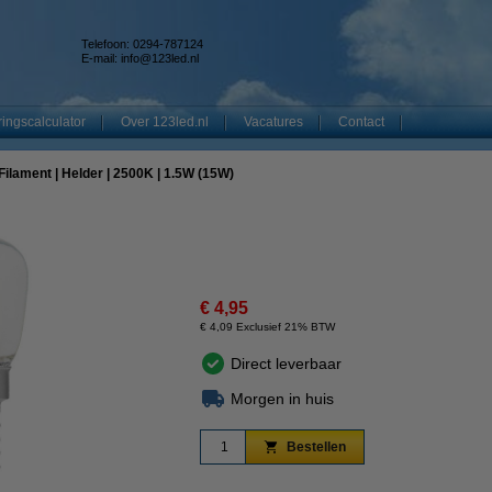
Telefoon: 0294-787124
E-mail:
info@123led.nl
ingscalculator
Over 123led.nl
Vacatures
Contact
Filament | Helder | 2500K | 1.5W (15W)
€ 4,95
€ 4,09 Exclusief 21% BTW
Direct leverbaar
Morgen in huis
Bestellen