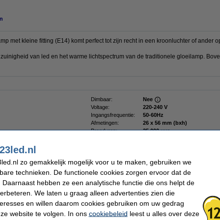
n
p met kleine fitting (E14) komt perfect tot zijn recht in een kroonluchter of ander 
uinigheid van led en het warme lichtspectrum van de traditionele gloeilamp. Bov
Dimbaar:
Nee
Voltage:
220-240 V
Ingangsfrequentie:
50-60Hz
Afmetingen:
26 x 56 mm (bxh)
Branduren:
25.000 uur
Aan/uitschakelingen:
50.000
Energielabel:
F
23led.nl
Oud voor nieuw:
uw oude apparaat
led.nl zo gemakkelijk mogelijk voor u te maken, gebruiken we
kbare technieken. De functionele cookies zorgen ervoor dat de
 Daarnaast hebben ze een analytische functie die ons helpt de
verbeteren. We laten u graag alleen advertenties zien die
nteresses en willen daarom cookies gebruiken om uw gedrag
 | 6 stuks
ze website te volgen. In ons
cookiebeleid
leest u alles over deze