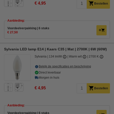
€ 4,95
Bestellen
Aanbieding:
Voordeelverpakking | 6 stuks
€ 27,50
Sylvania LED lamp E14 | Kaars C35 | Mat | 2700K | 6W (60W)
Sylvania
134 lm/W
Warm wit
2700 K
Bekijk de specificaties en beschrijving
Direct leverbaar
Morgen in huis
€ 4,95
Bestellen
Aanbieding:
Voordeelverpakking | 6 stuks