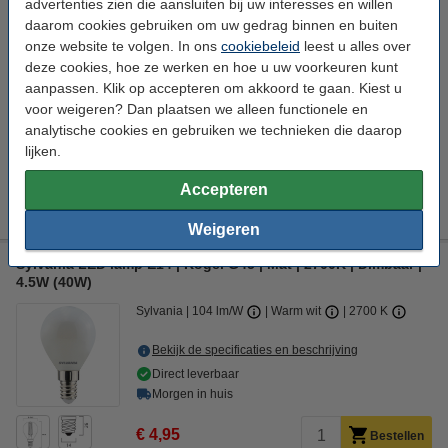
advertenties zien die aansluiten bij uw interesses en willen
daarom cookies gebruiken om uw gedrag binnen en buiten
onze website te volgen. In ons
cookiebeleid
leest u alles over
Aanbieding:
deze cookies, hoe ze werken en hoe u uw voorkeuren kunt
aanpassen. Klik op accepteren om akkoord te gaan. Kiest u
Voordeelverpakking | 6 stuks
voor weigeren? Dan plaatsen we alleen functionele en
€ 27,50
analytische cookies en gebruiken we technieken die daarop
lijken.
Bestel mee:
Led dimmer 0-100W | 123led huismerk
Accepteren
€ 19,95
€ 17,96
Weigeren
Sylvania LED lamp E14 | Kogel G45 | Mat | 2700K | Dimbaar |
4.5W (40W)
Sylvania
104 lm/W
Warm wit
2700 K
Bekijk de specificaties en beschrijving
Direct leverbaar
Morgen in huis
€ 4,95
Bestellen