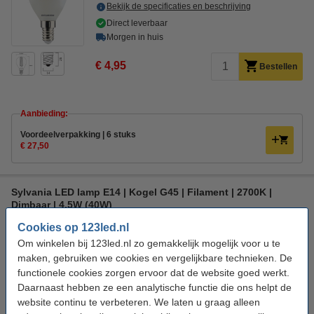
Bekijk de specificaties en beschrijving
Direct leverbaar
Morgen in huis
€ 4,95
Bestellen
Aanbieding:
Voordeelverpakking | 6 stuks
€ 27,50
Sylvania LED lamp E14 | Kogel G45 | Filament | 2700K |
Dimbaar | 4.5W (40W)
Sylvania
104 lm/W
Warm wit
2700 K
Cookies op 123led.nl
Om winkelen bij 123led.nl zo gemakkelijk mogelijk voor u te
Bekijk de specificaties en beschrijving
maken, gebruiken we cookies en vergelijkbare technieken. De
Direct leverbaar
functionele cookies zorgen ervoor dat de website goed werkt.
Morgen in huis
Daarnaast hebben ze een analytische functie die ons helpt de
website continu te verbeteren. We laten u graag alleen
€ 4,95
Bestellen