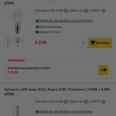
(25W)
Sylvania
100 lm/W
Warm wit
2700 K
Bekijk de specificaties en beschrijving
Direct leverbaar
Morgen in huis
€ 2,95
Bestellen
Aanbieding:
Voordeelverpakking | 6 stuks
€ 15,50
Sylvania LED lamp E14 | Kaars C35 | Filament | 2700K | 4.5W
(40W)
Sylvania
104 lm/W
Warm wit
2700 K
Bekijk de specificaties en beschrijving