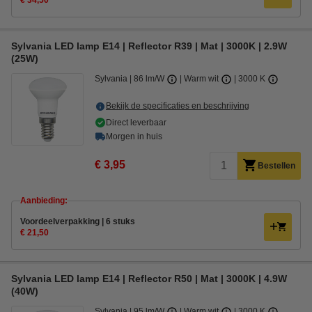
€ 34,50
Sylvania LED lamp E14 | Reflector R39 | Mat | 3000K | 2.9W
(25W)
Sylvania
86 lm/W
Warm wit
3000 K
Bekijk de specificaties en beschrijving
Direct leverbaar
Morgen in huis
€ 3,95
Bestellen
Aanbieding:
Voordeelverpakking | 6 stuks
€ 21,50
Sylvania LED lamp E14 | Reflector R50 | Mat | 3000K | 4.9W
(40W)
Sylvania
95 lm/W
Warm wit
3000 K