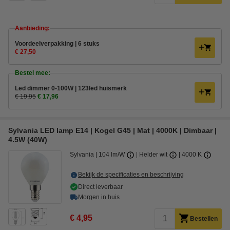
Aanbieding:
Voordeelverpakking | 6 stuks
€ 27,50
Bestel mee:
Led dimmer 0-100W | 123led huismerk
€ 19,95
€ 17,96
Sylvania LED lamp E14 | Kogel G45 | Mat | 4000K | Dimbaar |
4.5W (40W)
Sylvania
104 lm/W
Helder wit
4000 K
Bekijk de specificaties en beschrijving
Direct leverbaar
Morgen in huis
€ 4,95
Bestellen