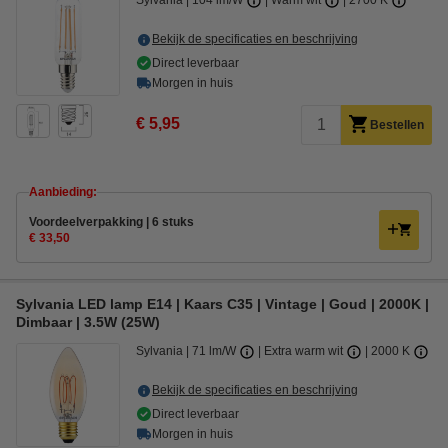
Sylvania
104 lm/W
Warm wit
2700 K
Bekijk de specificaties en beschrijving
Direct leverbaar
Morgen in huis
€ 5,95
Bestellen
Aanbieding:
Voordeelverpakking | 6 stuks
€ 33,50
Sylvania LED lamp E14 | Kaars C35 | Vintage | Goud | 2000K |
Dimbaar | 3.5W (25W)
Sylvania
71 lm/W
Extra warm wit
2000 K
Bekijk de specificaties en beschrijving
Direct leverbaar
Morgen in huis