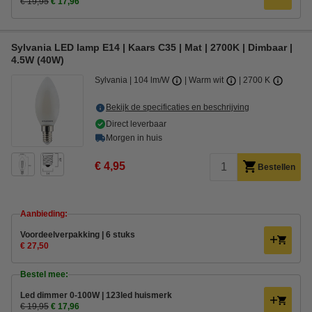
€ 19,95
€ 17,96
Sylvania LED lamp E14 | Kaars C35 | Mat | 2700K | Dimbaar |
4.5W (40W)
Sylvania
104 lm/W
Warm wit
2700 K
Bekijk de specificaties en beschrijving
Direct leverbaar
Morgen in huis
€ 4,95
Bestellen
Aanbieding:
Voordeelverpakking | 6 stuks
€ 27,50
Bestel mee:
Led dimmer 0-100W | 123led huismerk
€ 19,95
€ 17,96