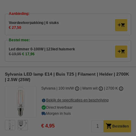
Aanbieding:
Voordeelverpakking | 6 stuks
€ 27,50
Bestel mee:
Led dimmer 0-100W | 123led huismerk
€ 19,95
€ 17,96
Sylvania LED lamp E14 | Buis T25 | Filament | Helder | 2700K
| 2.5W (25W)
Sylvania
100 lm/W
Warm wit
2700 K
Bekijk de specificaties en beschrijving
Direct leverbaar
Morgen in huis
€ 4,95
Bestellen