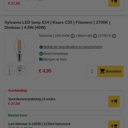
€ 27,50
Sylvania LED lamp E14 | Kaars C35 | Filament | 2700K |
Dimbaar | 4.5W (40W)
Sylvania
104 lm/W
Warm wit
2700 K
Bekijk de specificaties en beschrijving
Direct leverbaar
Morgen in huis
€ 4,95
Bestellen
Aanbieding:
Voordeelverpakking | 6 stuks
€ 27,50
Bestel mee:
Led dimmer 0-100W | 123led huismerk