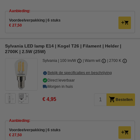
Aanbieding:
Voordeelverpakking | 6 stuks
€ 27,50
Sylvania LED lamp E14 | Kogel T26 | Filament | Helder |
2700K | 2.5W (25W)
Sylvania
100 lm/W
Warm wit
2700 K
Bekijk de specificaties en beschrijving
Direct leverbaar
Morgen in huis
€ 4,95
Bestellen
Aanbieding:
Voordeelverpakking | 6 stuks
€ 27,50