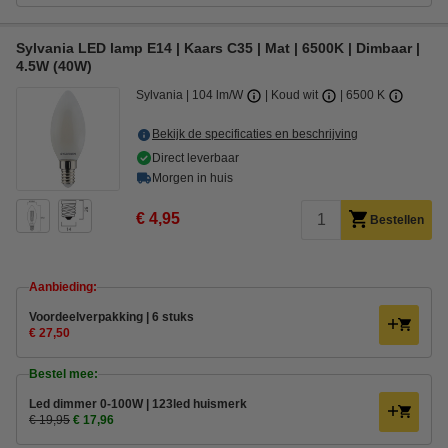
Sylvania LED lamp E14 | Kaars C35 | Mat | 6500K | Dimbaar |
4.5W (40W)
Sylvania
104 lm/W
Koud wit
6500 K
Bekijk de specificaties en beschrijving
Direct leverbaar
Morgen in huis
€ 4,95
Bestellen
Aanbieding:
Voordeelverpakking | 6 stuks
€ 27,50
Bestel mee:
Led dimmer 0-100W | 123led huismerk
€ 19,95
€ 17,96