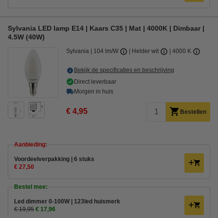
Sylvania LED lamp E14 | Kaars C35 | Mat | 4000K | Dimbaar |
4.5W (40W)
Sylvania
104 lm/W
Helder wit
4000 K
Bekijk de specificaties en beschrijving
Direct leverbaar
Morgen in huis
€ 4,95
Bestellen
Aanbieding:
Voordeelverpakking | 6 stuks
€ 27,50
Bestel mee:
Led dimmer 0-100W | 123led huismerk
€ 19,95
€ 17,96