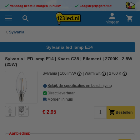
Vandaag besteld morgen in huis!*
Laagsteprijsgarantie!
Inloggen
Sylvania
Sylvania led lamp E14
Sylvania LED lamp E14 | Kaars C35 | Filament | 2700K | 2.5W
(25W)
Sylvania
100 lm/W
Warm wit
2700 K
Bekijk de specificaties en beschrijving
Direct leverbaar
Morgen in huis
€ 2,95
Bestellen
Aanbieding: