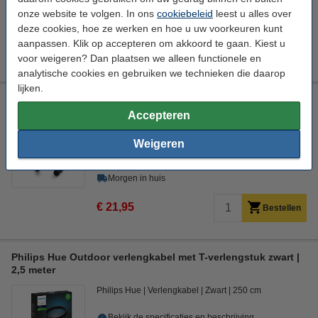
Morgen in huis
onze website te volgen. In ons
cookiebeleid
leest u alles over
deze cookies, hoe ze werken en hoe u uw voorkeuren kunt
€ 16,95
Bestellen
aanpassen. Klik op accepteren om akkoord te gaan. Kiest u
voor weigeren? Dan plaatsen we alleen functionele en
analytische cookies en gebruiken we technieken die daarop
lijken.
Innr Outdoor verlengkabel 5 meter | IP67 | Zwart
Accepteren
Innr
Verlengkabel
Zwart
5 meter
Weigeren
Bekijk de specificaties en beschrijving
Direct leverbaar
Morgen in huis
€ 21,95
Bestellen
Philips Hue Outdoor verlengkabel met T-verlengstuk zwart |
2,5 meter
Philips Hue
Verlengkabel
Zwart
250 cm
Bekijk de specificaties en beschrijving