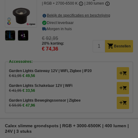
RGB + 2700-6500 K
280 lumen
Bekijk de specificaties en beschrijving
Direct leverbaar
Morgen in huis
1
€ 92,95
20% korting:
Bestellen
€ 74,36
Accessoires:
Garden Lights Gateway 12V | WiFi, Zigbee | IP20
€ 61,95
€ 49,56
Garden Lights Schakelaar 12V | WiFi
€ 41,95
€ 33,56
Garden Lights Bewegingssensor | Zigbee
€ 59,95
€ 47,96
Calex slimme grondspots | RGB + 3000-6500K | 400 lumen |
24V | 3 stuks