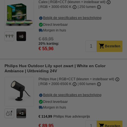
Calex
RGB+CCT (kleuren + instelbaar wit)
RGB + 3000-6500 K
250 lumen
Bekijk de specificaties en beschrijving
Direct leverbaar
Morgen in huis
6
€ 69,95
20% korting:
Bestellen
€ 55,96
Philips Hue Outdoor Lily spot zwart | White en Color
Ambiance | Uitbreiding 24V
Philips Hue
RGB+CCT (kleuren + instelbaar wit)
RGB + 2000-6500 K
600 lumen
Bekijk de specificaties en beschrijving
Direct leverbaar
Morgen in huis
3
€ 114,99
Philips Hue adviesprijs
€ 89,95
Bestellen