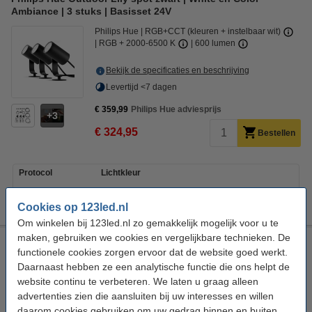
Ambiance | 3 stuks | Basisset 24V
Philips Hue
RGB+CCT (kleuren + instelbaar wit)
RGB + 2000-6500 K
600 lumen
Bekijk de specificaties en beschrijving
Levertijd <7 dagen
€ 359,99
Philips Hue adviesprijs
3
€ 324,95
Bestellen
Protocol
Lichtkleur
Cookies op 123led.nl
Om winkelen bij 123led.nl zo gemakkelijk mogelijk voor u te
maken, gebruiken we cookies en vergelijkbare technieken. De
Innr Outdoor verlengkabel 2 meter | IP67 | Zwart
functionele cookies zorgen ervoor dat de website goed werkt.
Innr
Verlengkabel
Zwart
2 meter
Daarnaast hebben ze een analytische functie die ons helpt de
website continu te verbeteren. We laten u graag alleen
Bekijk de specificaties en beschrijving
advertenties zien die aansluiten bij uw interesses en willen
Direct leverbaar
daarom cookies gebruiken om uw gedrag binnen en buiten