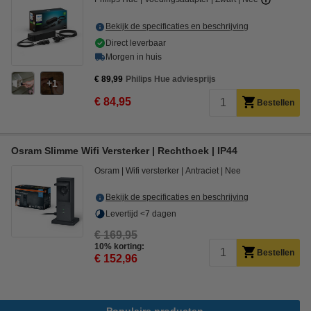
Bekijk de specificaties en beschrijving
Direct leverbaar
Morgen in huis
€ 89,99
Philips Hue adviesprijs
1
€ 84,95
Bestellen
Osram Slimme Wifi Versterker | Rechthoek | IP44
Osram
Wifi versterker
Antraciet
Nee
Bekijk de specificaties en beschrijving
Levertijd <7 dagen
€ 169,95
10% korting:
Bestellen
€ 152,96