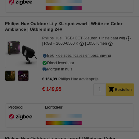
Philips Hue Outdoor Lily XL spot zwart | White en Color
Ambiance | Uitbreiding 24V
Philips Hue
RGB+CCT (kleuren + instelbaar wit)
RGB + 2000-6500 K
1050 lumen
Bekijk de specificaties en beschrijving
Direct leverbaar
Morgen in huis
3
€ 164,99
Philips Hue adviesprijs
€ 149,95
Bestellen
Protocol
Lichtkleur
Philips Hue Outdoor Lily spot zwart | White en Color