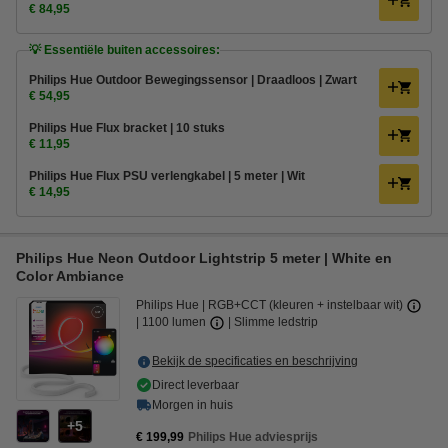
€ 84,95
💡 Essentiële buiten accessoires:
Philips Hue Outdoor Bewegingssensor | Draadloos | Zwart
€ 54,95
Philips Hue Flux bracket | 10 stuks
€ 11,95
Philips Hue Flux PSU verlengkabel | 5 meter | Wit
€ 14,95
Philips Hue Neon Outdoor Lightstrip 5 meter | White en
Color Ambiance
Philips Hue
RGB+CCT (kleuren + instelbaar wit)
1100 lumen
Slimme ledstrip
Bekijk de specificaties en beschrijving
Direct leverbaar
Morgen in huis
5
€ 199,99
Philips Hue adviesprijs