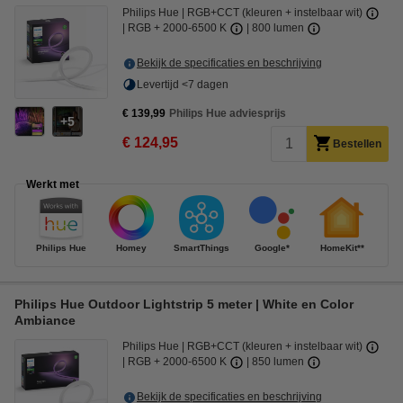
Philips Hue
RGB+CCT (kleuren + instelbaar wit)
RGB + 2000-6500 K
800 lumen
Bekijk de specificaties en beschrijving
Levertijd <7 dagen
€ 139,99
Philips Hue adviesprijs
5
€ 124,95
Bestellen
Werkt met
Philips Hue
Homey
SmartThings
Google*
HomeKit**
Philips Hue Outdoor Lightstrip 5 meter | White en Color
Ambiance
Philips Hue
RGB+CCT (kleuren + instelbaar wit)
RGB + 2000-6500 K
850 lumen
Bekijk de specificaties en beschrijving