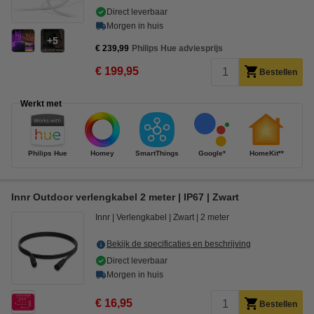
Direct leverbaar
Morgen in huis
5
€ 239,99
Philips Hue adviesprijs
€ 199,95
Bestellen
Werkt met
Philips Hue
Homey
SmartThings
Google*
HomeKit**
Innr Outdoor verlengkabel 2 meter | IP67 | Zwart
Innr
Verlengkabel
Zwart
2 meter
Bekijk de specificaties en beschrijving
Direct leverbaar
Morgen in huis
€ 16,95
Bestellen