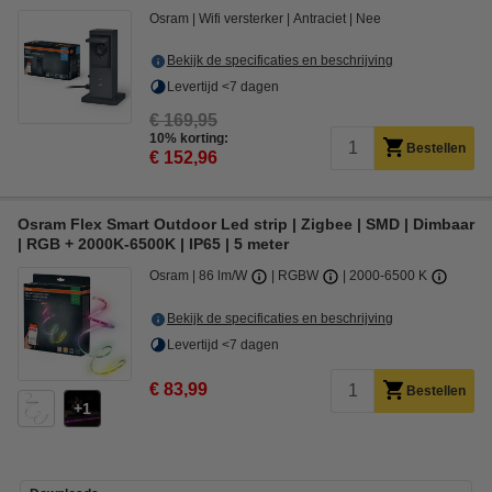
Osram
Wifi versterker
Antraciet
Nee
Bekijk de specificaties en beschrijving
Levertijd <7 dagen
€ 169,95
10% korting:
Bestellen
€ 152,96
Osram Flex Smart Outdoor Led strip | Zigbee | SMD | Dimbaar
| RGB + 2000K-6500K | IP65 | 5 meter
Osram
86 lm/W
RGBW
2000-6500 K
Bekijk de specificaties en beschrijving
Levertijd <7 dagen
€ 83,99
Bestellen
1