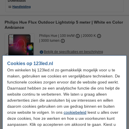
Downloads
📖
Handleiding
Philips Hue Flux Outdoor Lightstrip 5 meter | White en Color
Ambiance
Philips Hue
100 lm/W
20000 K
3000 lumen
Bekijk de specificaties en beschrijving
Direct leverbaar
Cookies op 123led.nl
Morgen in huis
Om winkelen bij 123led.nl zo gemakkelijk mogelijk voor u te
4
maken, gebruiken we cookies en vergelijkbare technieken. De
€ 125,95
Bestellen
functionele cookies zorgen ervoor dat de website goed werkt.
Daarnaast hebben ze een analytische functie die ons helpt de
💡 Essentiële buiten accessoires:
website continu te verbeteren. We laten u graag alleen
Philips Hue Outdoor Bewegingssensor | Draadloos | Zwart
advertenties zien die aansluiten bij uw interesses en willen
€ 54,95
daarom cookies gebruiken om uw gedrag binnen en buiten
onze website te volgen. In ons
cookiebeleid
leest u alles over
Philips Hue Flux bracket | 10 stuks
deze cookies, hoe ze werken en hoe u uw voorkeuren kunt
€ 11,95
aanpassen. Klik op accepteren om akkoord te gaan. Kiest u
Philips Hue Flux PSU verlengkabel | 5 meter | Wit