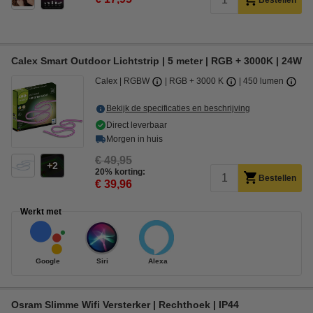
Bestellen
Calex Smart Outdoor Lichtstrip | 5 meter | RGB + 3000K | 24W
Calex
RGBW
RGB + 3000 K
450 lumen
Bekijk de specificaties en beschrijving
Direct leverbaar
Morgen in huis
€ 49,95
2
20% korting:
Bestellen
€ 39,96
Werkt met
Google
Siri
Alexa
Osram Slimme Wifi Versterker | Rechthoek | IP44