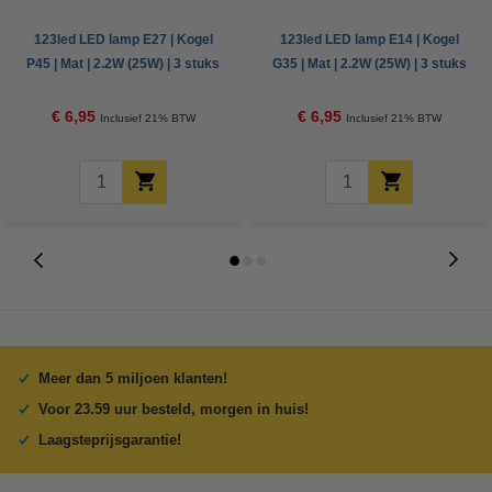
123led LED lamp E27 | Kogel
123led LED lamp E14 | Kogel
P45 | Mat | 2.2W (25W) | 3 stuks
G35 | Mat | 2.2W (25W) | 3 stuks
€ 6,95
€ 6,95
Inclusief 21% BTW
Inclusief 21% BTW
Meer dan 5 miljoen klanten!
Voor 23.59 uur besteld, morgen in huis!
Laagsteprijsgarantie!