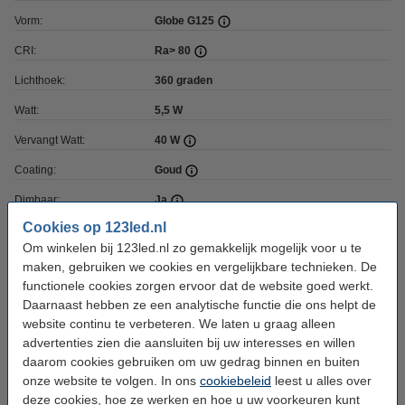
Vorm:
Globe G125
CRI:
Ra> 80
Lichthoek:
360 graden
Watt:
5,5 W
Vervangt Watt:
40 W
Coating:
Goud
Dimbaar:
Ja
Cookies op 123led.nl
Voltage:
220-240
Om winkelen bij 123led.nl zo gemakkelijk mogelijk voor u te
Ingangsfrequentie:
50-60Hz
maken, gebruiken we cookies en vergelijkbare technieken. De
functionele cookies zorgen ervoor dat de website goed werkt.
Hoogte:
172 mm
Daarnaast hebben ze een analytische functie die ons helpt de
Diameter:
Ø 125 mm
website continu te verbeteren. We laten u graag alleen
advertenties zien die aansluiten bij uw interesses en willen
Branduren:
15.000 uur
daarom cookies gebruiken om uw gedrag binnen en buiten
Aan/uitschakelingen:
15.000
onze website te volgen. In ons
cookiebeleid
leest u alles over
deze cookies, hoe ze werken en hoe u uw voorkeuren kunt