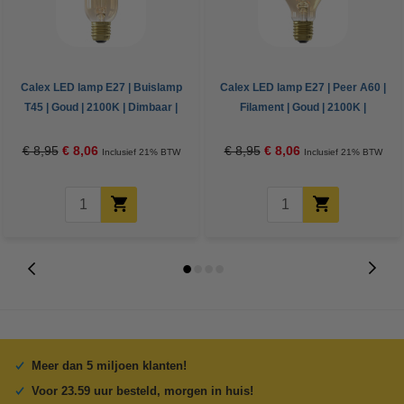
Calex LED lamp E27 | Buislamp
Calex LED lamp E27 | Peer A60 |
T45 | Goud | 2100K | Dimbaar |
Filament | Goud | 2100K |
5.5W (40W)
Dimbaar | 5.5W (40W)
€ 8,95
€ 8,06
€ 8,95
€ 8,06
Inclusief 21% BTW
Inclusief 21% BTW
Meer dan 5 miljoen klanten!
Voor 23.59 uur besteld, morgen in huis!