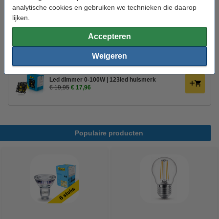
Aanbieding:
analytische cookies en gebruiken we technieken die daarop
lijken.
Voordeelverpakking | 5 stuks
€ 23,50
Accepteren
Weigeren
Bestel mee:
Led dimmer 0-100W | 123led huismerk
€ 19,95
€ 17,96
Populaire producten