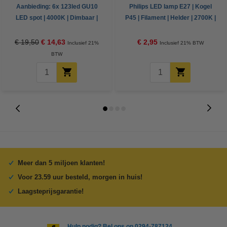
Aanbieding: 6x 123led GU10
Philips LED lamp E27 | Kogel
LED spot | 4000K | Dimbaar |
P45 | Filament | Helder | 2700K |
3.6W (50W)
4.3W (40W)
€ 19,50
€ 14,63
€ 2,95
Inclusief 21%
Inclusief 21% BTW
BTW
Meer dan 5 miljoen klanten!
Voor 23.59 uur besteld, morgen in huis!
Laagsteprijsgarantie!
Hulp nodig? Bel ons op 0294-787124