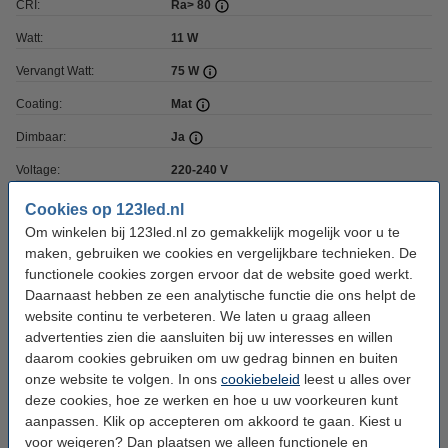
CRI:
Ra> 80
Watt:
11 W
Vervangt Watt:
75 W
Coating:
Mat
Dimbaar:
Ja
Voltage:
220-240 V
Ingangsfrequentie:
50-60Hz
Cookies op 123led.nl
Om winkelen bij 123led.nl zo gemakkelijk mogelijk voor u te
Hoogte:
114 mm
maken, gebruiken we cookies en vergelijkbare technieken. De
Diameter:
Ø 58 mm
functionele cookies zorgen ervoor dat de website goed werkt.
Daarnaast hebben ze een analytische functie die ons helpt de
Branduren:
15.000 uur
website continu te verbeteren. We laten u graag alleen
Aantal:
1
advertenties zien die aansluiten bij uw interesses en willen
daarom cookies gebruiken om uw gedrag binnen en buiten
Energielabel:
F
onze website te volgen. In ons
cookiebeleid
leest u alles over
deze cookies, hoe ze werken en hoe u uw voorkeuren kunt
Oud voor nieuw:
uw oude apparaat
aanpassen. Klik op accepteren om akkoord te gaan. Kiest u
voor weigeren? Dan plaatsen we alleen functionele en