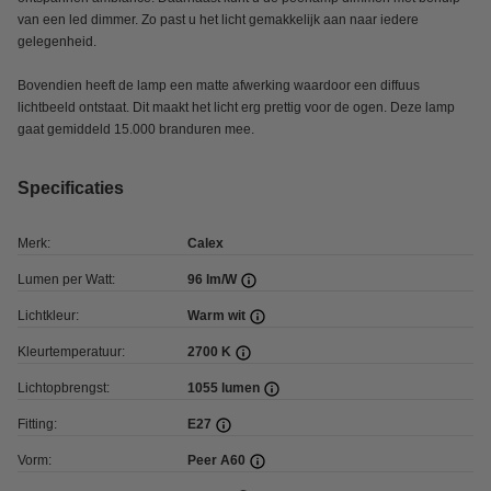
van een led dimmer. Zo past u het licht gemakkelijk aan naar iedere
gelegenheid.
Bovendien heeft de lamp een matte afwerking waardoor een diffuus
lichtbeeld ontstaat. Dit maakt het licht erg prettig voor de ogen. Deze lamp
gaat gemiddeld 15.000 branduren mee.
Specificaties
Merk:
Calex
Lumen per Watt:
96 lm/W
Lichtkleur:
Warm wit
Kleurtemperatuur:
2700 K
Lichtopbrengst:
1055 lumen
Fitting:
E27
Vorm:
Peer A60