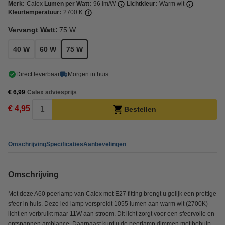
Merk:
Calex
Lumen per Watt:
96 lm/W
Lichtkleur:
Warm wit
Kleurtemperatuur:
2700 K
Vervangt Watt:
75 W
40 W
60 W
75 W
Direct leverbaar
Morgen in huis
€ 6,99
Calex adviesprijs
€ 4,95
Bestellen
Omschrijving
Specificaties
Aanbevelingen
Omschrijving
Met deze A60 peerlamp van Calex met E27 fitting brengt u gelijk een prettige
sfeer in huis. Deze led lamp verspreidt 1055 lumen aan warm wit (2700K)
licht en verbruikt maar 11W aan stroom. Dit licht zorgt voor een sfeervolle en
ontspannen ambiance. Daarnaast kunt u de peerlamp dimmen met behulp