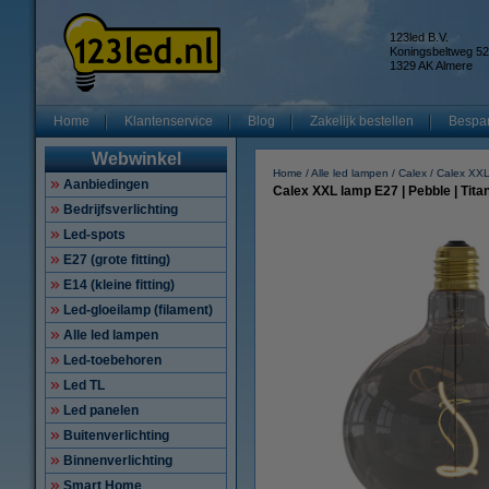
123led B.V.
Koningsbeltweg 52
1329 AK Almere
Home
Klantenservice
Blog
Zakelijk bestellen
Bespar
Webwinkel
Home
Alle led lampen
Calex
Calex XXL
Aanbiedingen
Calex XXL lamp E27 | Pebble | Tita
Bedrijfsverlichting
Led-spots
E27 (grote fitting)
E14 (kleine fitting)
Led-gloeilamp (filament)
Alle led lampen
Led-toebehoren
Led TL
Led panelen
Buitenverlichting
Binnenverlichting
Smart Home