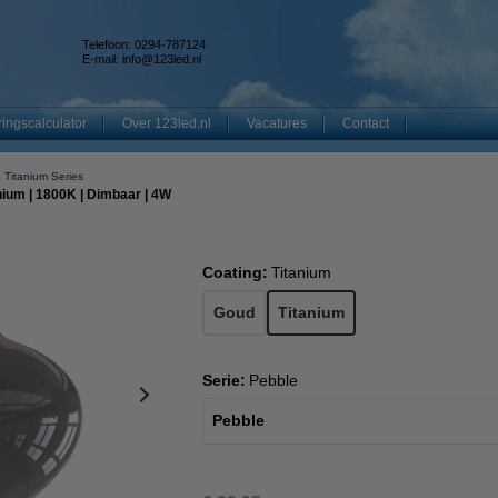
Telefoon: 0294-787124
E-mail:
info@123led.nl
ingscalculator
Over 123led.nl
Vacatures
Contact
 Titanium Series
nium | 1800K | Dimbaar | 4W
Coating:
Titanium
Goud
Titanium
Serie:
Pebble
Pebble