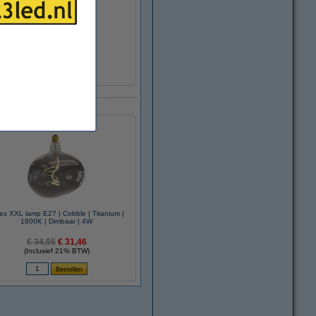
ex XXL lamp E27 | Cobble | Titanium |
1800K | Dimbaar | 4W
€ 34,95
€ 31,46
(Inclusief 21% BTW)