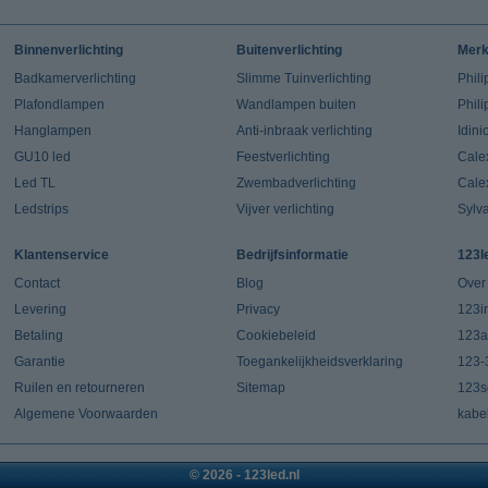
Binnenverlichting
Buitenverlichting
Mer
Badkamerverlichting
Slimme Tuinverlichting
Phili
Plafondlampen
Wandlampen buiten
Phil
Hanglampen
Anti-inbraak verlichting
Idin
GU10 led
Feestverlichting
Cale
Led TL
Zwembadverlichting
Cale
Ledstrips
Vijver verlichting
Sylv
Klantenservice
Bedrijfsinformatie
123l
Contact
Blog
Over
Levering
Privacy
123in
Betaling
Cookiebeleid
123a
Garantie
Toegankelijkheidsverklaring
123-
Ruilen en retourneren
Sitemap
123s
Algemene Voorwaarden
kabe
© 2026 - 123led.nl