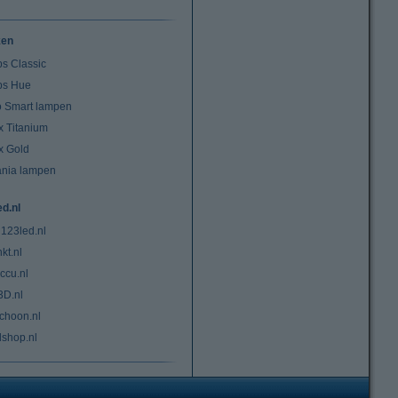
ken
ps Classic
ips Hue
io Smart lampen
x Titanium
x Gold
ania lampen
ed.nl
 123led.nl
kt.nl
ccu.nl
3D.nl
choon.nl
lshop.nl