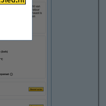
 2700K tot 2200K. Het licht van
een kaars. De kleurtemperatuur
200K) van een kaars. Daarnaast is
 lijkt. Door de GlowDim en
oorbeeld de woonkamer.
an 4W en een maximale
mm (bxh)
 °C
pparaat