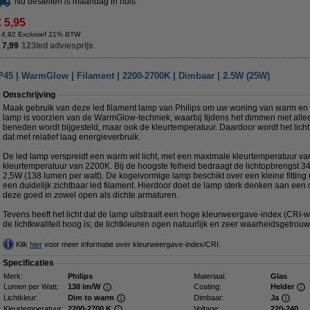
Nu bestellen is maandag in huis
€ 5,95
 4,92 Exclusief 21% BTW
 7,99
123led adviesprijs
P45 | WarmGlow | Filament | 2200-2700K | Dimbaar | 2.5W (25W)
Omschrijving
Maak gebruik van deze led filament lamp van Philips om uw woning van warm en sf
lamp is voorzien van de WarmGlow-techniek, waarbij tijdens het dimmen niet alleen
beneden wordt bijgesteld, maar ook de kleurtemperatuur. Daardoor wordt het licht
dat met relatief laag energieverbruik.
De led lamp verspreidt een warm wit licht, met een maximale kleurtemperatuur 
kleurtemperatuur van 2200K. Bij de hoogste felheid bedraagt de lichtopbrengst 3
2,5W (138 lumen per watt). De kogelvormige lamp beschikt over een kleine fitting
een duidelijk zichtbaar led filament. Hierdoor doet de lamp sterk denken aan een
deze goed in zowel open als dichte armaturen.
Tevens heeft het licht dat de lamp uitstraalt een hoge kleurweergave-index (CRI-
de lichtkwaliteit hoog is; de lichtkleuren ogen natuurlijk en zeer waarheidsgetrouw
Klik
hier
voor meer informatie over kleurweergave-index/CRI.
Specificaties
Merk:
Philips
Materiaal:
Glas
Lumen per Watt:
138 lm/W
Coating:
Helder
Lichtkleur:
Dim to warm
Dimbaar:
Ja
Kleurtemperatuur:
2200-2700 K
Voltage:
220-240