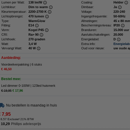
Lumen per Watt:
138 lm/W
Coating:
Helder
Lichtkleur:
Dim to warm
Dimbaar:
Ja
Kleurtemperatuur:
2200-2700 K
Voltage:
220-240
Lichtopbrengst:
470 lumen
Ingangsfrequentie:
50-60Hz
Type:
WarmGlow
Afmetingen:
45 x 80 
Fitting:
E14
Beschermingsniveau:
IP20
Vorm:
Kogel P45
Branduren:
15.000 uur
CRI:
Ra> 90
Aan/uitschakelingen:
20.000
Lichthoek:
270 graden
Energielabel:
D
Watt:
3,4 W
Extra info:
Energielab
Vervangt Watt:
40 W
Oud voor nieuw:
uw oude a
Aanbieding:
Voordeelverpakking | 6 stuks
€ 46,50
Bestel mee:
Led dimmer 0-100W | 123led huismerk
€ 19,95
€ 17,96
Nu bestellen is maandag in huis
€ 7,95
 6,57 Exclusief 21% BTW
 10,29
Philips adviesprijs