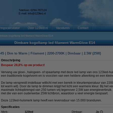
Telefoon: 0294-787124
E-mail:
info@123led.nl
ingscalculator
Over 123led.nl
Vacatures
Contact
imbare kogellamp led filament WarmGlow E14
Dimbare kogellamp led filament WarmGlow E14
45 | Dim to Warm | Filament | 2200-2700K | Dimbaar | 2.5W (25W)
Omschrijving
Bespaar
28,8%
op uw product!
Vervang uw gloei-, halogeen- of spaarlamp met deze led lamp van ons 123led-hui
een traditionele kogelvorm en is voorzien van een heldere afwerking en een kleine 
De lamp verspreidt instelbaar witlicht met een bereik in kleurtemperatuur van 220
tot warm wit). Door de lamp te dimmen krijgt het licht een warmere kleur. Bij het ve
maximale lichtopbrengst van 250 lumen vrij tegenover 2,5W aan energieverbruik. D
met die van een ouderwetse 25W lichtbron, waardoor u veel energie bespaart.
Deze 123led-huismerk lamp heeft een levensduur van 15.000 branduren.
Specificaties
Merk:
123led
Dimbaar:
Ja