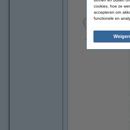
cookies, hoe ze we
accepteren om akko
functionele en anal
Weiger
vergroten