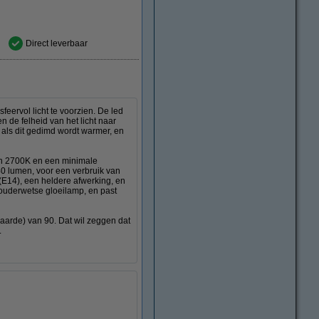
Direct leverbaar
eervol licht te voorzien. De led
 de felheid van het licht naar
 als dit gedimd wordt warmer, en
van 2700K en een minimale
40 lumen, voor een verbruik van
 (E14), een heldere afwerking, en
 ouderwetse gloeilamp, en past
waarde) van 90. Dat wil zeggen dat
.