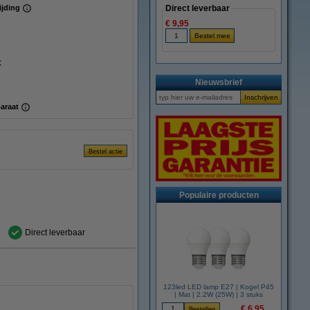
ijding
Direct leverbaar
€ 9,95
C
Nieuwsbrief
araat
Populaire producten
Direct leverbaar
123led LED lamp E27 | Kogel P45
| Mat | 2.2W (25W) | 3 stuks
€ 6,95