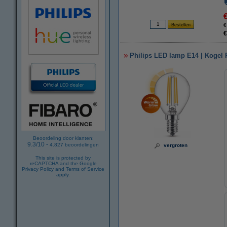
€
€
Philips LED lamp E14 | Kogel 
Beoordeling door klanten:
9.3
/
10
-
4.827
beoordelingen
vergroten
This site is protected by
reCAPTCHA and the Google
Privacy Policy
and
Terms of Service
apply.