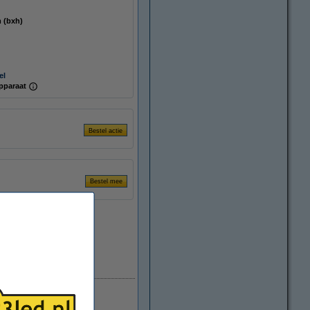
mm (bxh)
el
pparaat
Direct leverbaar