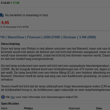
€ 19,95
€ 17,96
Nu bestellen is maandag in huis
€ 6,95
 5,74 Exclusief 21% BTW
P45 | WarmGlow | Filament | 2200-2700K | Dimbaar | 3.4W (40W)
Omschrijving
Deze led lamp van Philips is niet alleen voorzien van led filament, maar ook van
techniek wordt niet alleen de felheid van het licht met dimmen aangepast, maar o
wordt naar beneden bijgesteld, zodat het licht bij het dimmen warmer wordt. Daardo
en dat met relatief laag energieverbruik.
De led lamp produceert een warm wit licht met een aanpasbare kleurtemperatuu
2200K. Bij de hoogste felheid komt een lichtopbrengst van 470 lumen vrij, tegen
per watt). De lamp beschikt over een kleine fitting (E14), een heldere afwerking en
filament. Hierdoor heeft de lamp wat weg van een traditionele gloeilamp, en past 
armatuur.
Tevens heeft het licht dat de lamp uitstraalt een hoge kleurweergave-index (CRI-
de lichtkwaliteit hoog is; de lichtkleuren ogen natuurlijk en zeer waarheidsgetrouw
Klik
hier
voor meer informatie over kleurweergave-index/CRI.
Specificaties
Merk:
Philips
Materiaal:
Glas