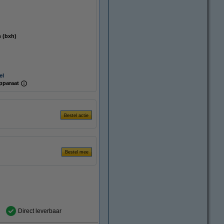
mm (bxh)
el
pparaat
Direct leverbaar