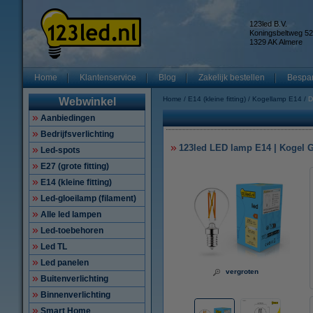
123led B.V.
Koningsbeltweg 52
1329 AK Almere
Home
Klantenservice
Blog
Zakelijk bestellen
Bespar
Home
E14 (kleine fitting)
Kogellamp E14
D
Webwinkel
Aanbiedingen
Bedrijfsverlichting
123led LED lamp E14 | Kogel G
Led-spots
E27 (grote fitting)
E14 (kleine fitting)
Led-gloeilamp (filament)
Alle led lampen
Led-toebehoren
Led TL
Led panelen
vergroten
Buitenverlichting
Binnenverlichting
Smart Home