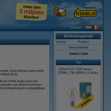
Inloggen
Winkelwagentje
Aantal
Product
Geen producten
Totaal:
€ 0,00
Tip!
123led E27 LED lamp |
smerk. Deze filament lamp heeft
2700K | 7W (60W) | 6 stuks
fitting (E14).
0K tot 2700K (extra warm wit
rspreiden van dit licht komt een
e lichtopbrengst is vergelijkbaar