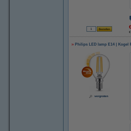
€
Philips LED lamp E14 | Kogel 
vergroten