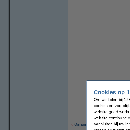
Cookies op 1
Om winkelen bij 123
cookies en vergelij
€
website goed werkt.
€
website continu te 
aansluiten bij uw i
Osram LED lamp E14 | Kogel P4
binnen en buiten on