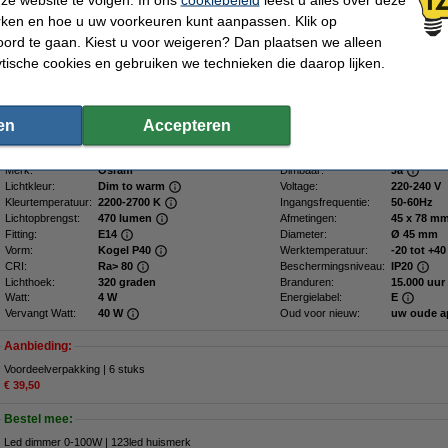
Omschrijving
rken en hoe u uw voorkeuren kunt aanpassen. Klik op
Deze GlowDim led lamp met E14 fitting van Osram heeft een kleurtemperatuur van
ord te gaan. Kiest u voor weigeren? Dan plaatsen we alleen
deze lamp kan worden gedimd van het licht van een gloeilamp naar het licht van 
van de gloeilamp is 2700K en dat loopt terug tot de extra warm witte lichtkleur (2
ytische cookies en gebruiken we technieken die daarop lijken.
de lamp van Osram een filament lamp, waardoor deze op de ouderwetse gloeilamp
filament technologie is deze lamp zeer geschikt als sfeerverlichting voor in bijv
Verder heeft deze kogelvormige P40 led lamp van Osram een energieverbruik v
en
Accepteren
lichtopbrengst van 470 lumen. Dit komt neer op 117 lumen per watt.
Specificaties
Merk:
Osram
Dimbaar:
Ja
Lichtkleur:
Dim to warm
Voltage:
220-240 V
Kleurtemperatuur:
2200-2700 K
Ingangsfrequentie:
50-60Hz
Lichtopbrengst:
470 lumen
Afmetingen:
45 x 78 
Fitting:
E14
Diameter:
Ø 45 mm
Vorm:
Kogel P40
Werktemperatuur:
-20 tot +40
CRI:
Ra> 80
Beschermingsniveau:
IP20
Lichthoek:
320 graden
Branduren:
15.000 uur
Watt:
4 W
Energielabel:
E
Vervangt Watt:
40 W
Oud voor nieuw:
uw oude a
Aanbieding:
Voordeelverpakking | 6 stuks
€ 39,50
Bestel mee:
Led dimmer 0-100W | 123led huismerk