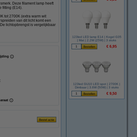
smerk. Deze filament lamp heeft
fitting (E14).
0K tot 2700K (extra warm wit
rspreiden van dit licht komt een
e lichtopbrengst is vergelijkbaar
123led LED lamp E14 | Kogel G35
| Mat | 2.2W (25W) | 3 stuks
€ 6,95
ijding
C
123led GU10 LED spot | 2700K |
Dimbaar | 3.6W (50W) | 3 stuks
€ 9,50
araat