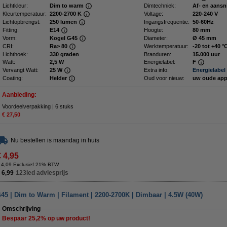
Lichtkleur:
Dim to warm
Dimtechniek:
Af- en aansn
Kleurtemperatuur:
2200-2700 K
Voltage:
220-240 V
Lichtopbrengst:
250 lumen
Ingangsfrequentie:
50-60Hz
Fitting:
E14
Hoogte:
80 mm
Vorm:
Kogel G45
Diameter:
Ø 45 mm
CRI:
Ra> 80
Werktemperatuur:
-20 tot +40 °
Lichthoek:
330 graden
Branduren:
15.000 uur
Watt:
2,5 W
Energielabel:
F
Vervangt Watt:
25 W
Extra info:
Energielabel
Coating:
Helder
Oud voor nieuw:
uw oude app
Aanbieding:
Voordeelverpakking | 6 stuks
€ 27,50
Nu bestellen is maandag in huis
€ 4,95
 4,09 Exclusief 21% BTW
 6,99
123led adviesprijs
45 | Dim to Warm | Filament | 2200-2700K | Dimbaar | 4.5W (40W)
Omschrijving
Bespaar
25,2%
op uw product!