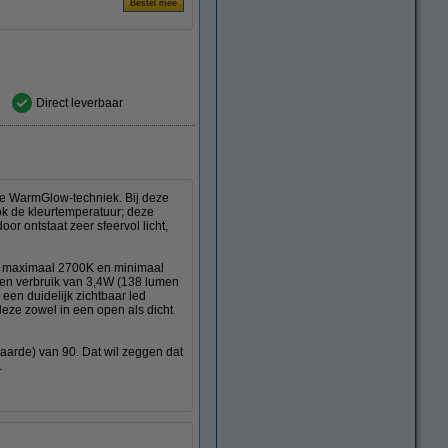
Direct leverbaar
 de WarmGlow-techniek. Bij deze
ok de kleurtemperatuur; deze
or ontstaat zeer sfeervol licht,
r; maximaal 2700K en minimaal
 een verbruik van 3,4W (138 lumen
 een duidelijk zichtbaar led
deze zowel in een open als dicht
waarde) van 90. Dat wil zeggen dat
.