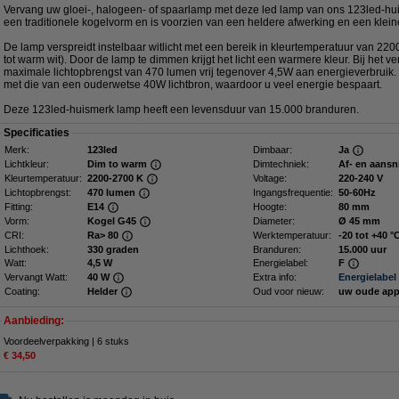
Vervang uw gloei-, halogeen- of spaarlamp met deze led lamp van ons 123led-hui
een traditionele kogelvorm en is voorzien van een heldere afwerking en een kleine 
De lamp verspreidt instelbaar witlicht met een bereik in kleurtemperatuur van 220
tot warm wit). Door de lamp te dimmen krijgt het licht een warmere kleur. Bij het ve
maximale lichtopbrengst van 470 lumen vrij tegenover 4,5W aan energieverbruik. D
met die van een ouderwetse 40W lichtbron, waardoor u veel energie bespaart.
Deze 123led-huismerk lamp heeft een levensduur van 15.000 branduren.
Specificaties
Merk:
123led
Dimbaar:
Ja
Lichtkleur:
Dim to warm
Dimtechniek:
Af- en aansn
Kleurtemperatuur:
2200-2700 K
Voltage:
220-240 V
Lichtopbrengst:
470 lumen
Ingangsfrequentie:
50-60Hz
Fitting:
E14
Hoogte:
80 mm
Vorm:
Kogel G45
Diameter:
Ø 45 mm
CRI:
Ra> 80
Werktemperatuur:
-20 tot +40 °
Lichthoek:
330 graden
Branduren:
15.000 uur
Watt:
4,5 W
Energielabel:
F
Vervangt Watt:
40 W
Extra info:
Energielabel
Coating:
Helder
Oud voor nieuw:
uw oude app
Aanbieding:
Voordeelverpakking | 6 stuks
€ 34,50