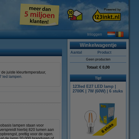
Inloggen
Winkelwagentje
Aantal
Product
Geen producten
Totaal:
€ 0,00
de juiste kleurtemperatuur,
7 led lampen
.
Tip!
123led E27 LED lamp |
2700K | 7W (60W) | 6 stuks
cobasis lampen staan voor
erspreidt hierbij 820 lumen aan
topbrengst, prettig voor de ogen.
aat de lamp 20.000 branduren of