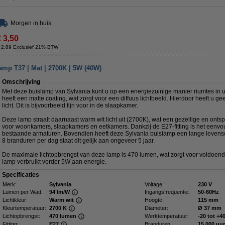
Morgen in huis
€ 3,50
 2,89 Exclusief 21% BTW
amp T37 | Mat | 2700K | 5W (40W)
Omschrijving
Met deze buislamp van Sylvania kunt u op een energiezuinige manier riumtes in u
heeft een matte coating, wat zorgt voor een diffuus lichtbeeld. Hierdoor heeft u ge
licht. Dit is bijvoorbeeld fijn voor in de slaapkamer.
Deze lamp straalt daarnaast warm wit licht uit (2700K), wat een gezellige en ont
voor woonkamers, slaapkamers en eetkamers. Dankzij de E27-fitting is het eenvoud
bestaande armaturen. Bovendien heeft deze Sylvania buislamp een lange levensd
8 branduren per dag staat dit gelijk aan ongeveer 5 jaar.
De maximale lichtopbrengst van deze lamp is 470 lumen, wat zorgt voor voldoende
lamp verbruikt verder 5W aan energie.
Specificaties
Merk:
Sylvania
Voltage:
230 V
Lumen per Watt:
94 lm/W
Ingangsfrequentie:
50-60Hz
Lichtkleur:
Warm wit
Hoogte:
115 mm
Kleurtemperatuur:
2700 K
Diameter:
Ø 37 mm
Lichtopbrengst:
470 lumen
Werktemperatuur:
-20 tot +4
Fitting:
E27
Branduren:
15.000 uur