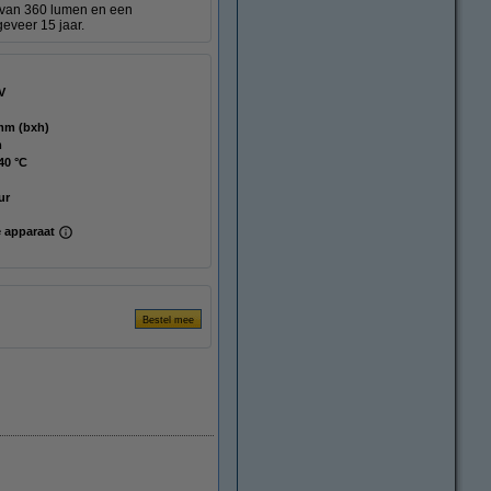
 van 360 lumen en een
eveer 15 jaar.
V
88 mm (bxh)
m
40 °C
ur
 apparaat