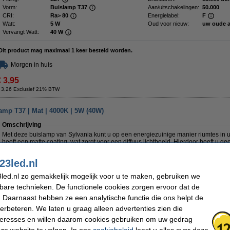
Vorm:
Buislamp T37
Aan/uitschakelingen:
50.000
CRI:
Ra> 80
Energielabel:
F
Watt:
5 W
Oud voor nieuw:
uw oude 
Vervangt Watt:
40 W
Dit product mag maximaal 1 keer besteld worden.
Morgen in huis
€ 3,95
 3,26 Exclusief 21% BTW
amp T37 | Mat | 4000K | 5W (40W)
Omschrijving
Met deze buislamp van Sylvania kunt u op een energiezuinige manier riumtes in u
heeft een matte coating, wat zorgt voor een diffuus lichtbeeld. Hierdoor heeft u ge
licht. Dit is bijvoorbeeld fijn voor in de slaapkamer.
23led.nl
Deze lamp straalt daarnaast helder wit licht uit (4000K), wat voor natuurlijk licht 
slaapkamers en keukens. Dankzij de E27-fitting is het eenvoudig te installeren in
led.nl zo gemakkelijk mogelijk voor u te maken, gebruiken we
Bovendien heeft deze Sylvania buislamp een lange levensduur van 15.000 uur. O
staat dit gelijk aan ongeveer 5 jaar.
kbare technieken. De functionele cookies zorgen ervoor dat de
 Daarnaast hebben ze een analytische functie die ons helpt de
De maximale lichtopbrengst van deze lamp is 500 lumen, wat zorgt voor voldoende
lamp verbruikt verder 5W aan energie.
verbeteren. We laten u graag alleen advertenties zien die
nteresses en willen daarom cookies gebruiken om uw gedrag
Specificaties
ze website te volgen. In ons
cookiebeleid
leest u alles over deze
Merk:
Sylvania
Voltage:
230 V