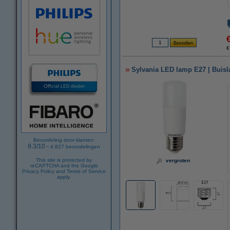
€
Sylvania LED lamp E27 | Buisl
Beoordeling door klanten:
9.3
/
10
-
4.827
beoordelingen
This site is protected by
vergroten
reCAPTCHA and the Google
Privacy Policy
and
Terms of Service
apply.