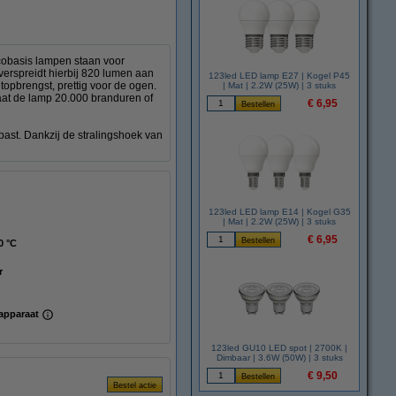
cobasis lampen staan voor
erspreidt hierbij 820 lumen aan
123led LED lamp E27 | Kogel P45
htopbrengst, prettig voor de ogen.
| Mat | 2.2W (25W) | 3 stuks
aat de lamp 20.000 branduren of
€ 6,95
ast. Dankzij de stralingshoek van
123led LED lamp E14 | Kogel G35
| Mat | 2.2W (25W) | 3 stuks
€ 6,95
0 °C
r
apparaat
123led GU10 LED spot | 2700K |
Dimbaar | 3.6W (50W) | 3 stuks
€ 9,50