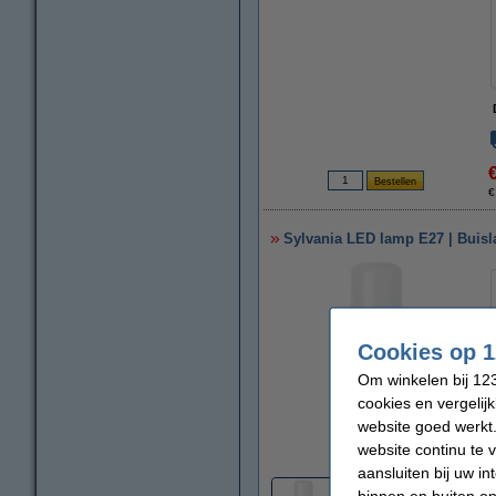
€
Sylvania LED lamp E27 | Buisl
Cookies op 1
Om winkelen bij 123
cookies en vergelij
website goed werkt.
vergroten
website continu te 
aansluiten bij uw i
binnen en buiten on