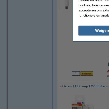
cookies, hoe ze we
accepteren om akko
functionele en anal
Weiger
€
Osram LED lamp E27 | Edison S