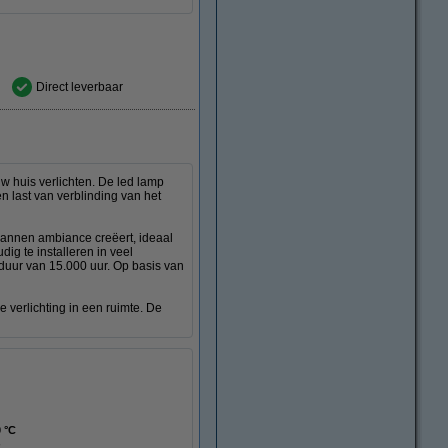
Direct leverbaar
w huis verlichten. De led lamp
en last van verblinding van het
spannen ambiance creëert, ideaal
ig te installeren in veel
uur van 15.000 uur. Op basis van
 verlichting in een ruimte. De
0 °C