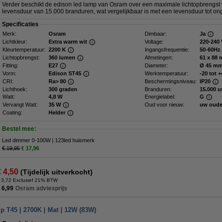
Verder beschikt de edison led lamp van Osram over een maximale lichtopbrengst
levensduur van 15.000 branduren, wat vergelijkbaar is met een levensduur tot ong
Specificaties
Merk:
Osram
Dimbaar:
Ja
Lichtkleur:
Extra warm wit
Voltage:
220-240 
Kleurtemperatuur:
2200 K
Ingangsfrequentie:
50-60Hz
Lichtopbrengst:
360 lumen
Afmetingen:
61 x 
Fitting:
E27
Diameter:
Ø 45 m
Vorm:
Edison ST45
Werktemperatuur:
-20 tot +
CRI:
Ra> 80
Beschermingsniveau:
IP20
Lichthoek:
300 graden
Branduren:
15.000 u
Watt:
4,8 W
Energielabel:
G
Vervangt Watt:
35 W
Oud voor nieuw:
uw oude
Coating:
Helder
Bestel mee:
Led dimmer 0-100W | 123led huismerk
€ 19,95
€ 17,96
€ 4,50
(Tijdelijk uitverkocht)
 3,72 Exclusief 21% BTW
 6,99
Osram adviesprijs
p T45 | 2700K | Mat | 12W (83W)