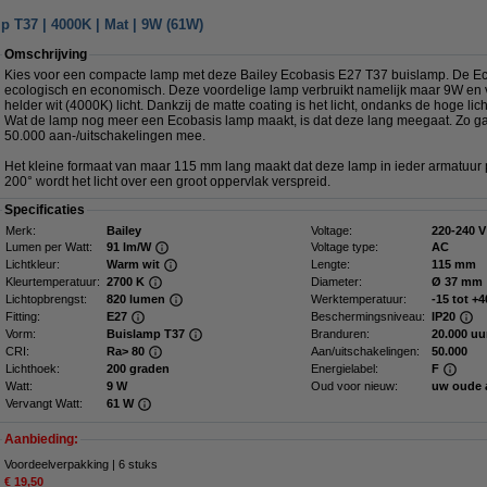
p T37 | 4000K | Mat | 9W (61W)
Omschrijving
Kies voor een compacte lamp met deze Bailey Ecobasis E27 T37 buislamp. De E
ecologisch en economisch. Deze voordelige lamp verbruikt namelijk maar 9W en v
helder wit (4000K) licht. Dankzij de matte coating is het licht, ondanks de hoge lic
Wat de lamp nog meer een Ecobasis lamp maakt, is dat deze lang meegaat. Zo g
50.000 aan-/uitschakelingen mee.
Het kleine formaat van maar 115 mm lang maakt dat deze lamp in ieder armatuur p
200° wordt het licht over een groot oppervlak verspreid.
Specificaties
Merk:
Bailey
Voltage:
220-240 V
Lumen per Watt:
91 lm/W
Voltage type:
AC
Lichtkleur:
Warm wit
Lengte:
115 mm
Kleurtemperatuur:
2700 K
Diameter:
Ø 37 mm
Lichtopbrengst:
820 lumen
Werktemperatuur:
-15 tot +4
Fitting:
E27
Beschermingsniveau:
IP20
Vorm:
Buislamp T37
Branduren:
20.000 uu
CRI:
Ra> 80
Aan/uitschakelingen:
50.000
Lichthoek:
200 graden
Energielabel:
F
Watt:
9 W
Oud voor nieuw:
uw oude 
Vervangt Watt:
61 W
Aanbieding:
Voordeelverpakking | 6 stuks
€ 19,50