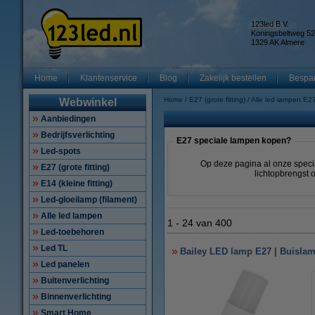
123led B.V.
Koningsbeltweg 52
1329 AK Almere
Home
Klantenservice
Blog
Zakelijk bestellen
Bespar
Home
E27 (grote fitting)
Alle led lampen E2
Webwinkel
Aanbiedingen
Bedrijfsverlichting
E27 speciale lampen kopen?
Led-spots
Op deze pagina al onze specia
E27 (grote fitting)
lichtopbrengst 
E14 (kleine fitting)
Led-gloeilamp (filament)
Alle led lampen
1
-
24
van
400
Led-toebehoren
Led TL
Bailey LED lamp E27 | Buislam
Led panelen
Buitenverlichting
Binnenverlichting
Smart Home