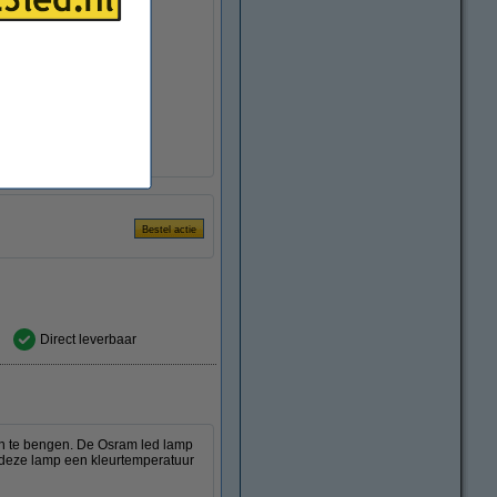
0 °C
apparaat
Direct leverbaar
an te bengen. De Osram led lamp
t deze lamp een kleurtemperatuur