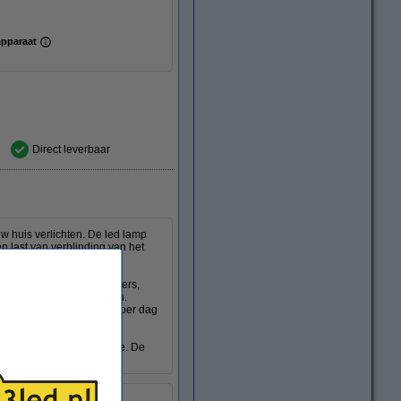
apparaat
Direct leverbaar
w huis verlichten. De led lamp
en last van verblinding van het
zorgt, ideaal voor woonkamers,
 veel bestaande armaturen.
p basis van 8 branduren per dag
 verlichting in een ruimte. De