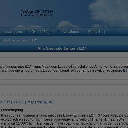
Telefoon: 0294-787124
E-mail:
info@123led.nl
ingscalculator
Over 123led.nl
Vacatures
Contact
7
Alle Speciale lampen E27
Alle Speciale lampen E27
le lampen met E27 fitting. Maak een keuze uit verschillende A-merken of selecteer 
of wattage die u nodig heeft. Liever een kogel- of peerlamp? Bekijk onze andere
E2
p T37 | 2700K | Mat | 9W (61W)
Omschrijving
Kies voor een compacte lamp met deze Bailey Ecobasis E27 T37 buislamp. De E
ecologisch en economisch. Deze voordelige lamp verbruikt namelijk maar 9W en v
warm wit (2700K) licht. Dankzij de matte coating is het licht, ondanks de hoge lich
Wat de lamp nog meer een Ecobasis lamp maakt, is dat deze lang meegaat. Zo g