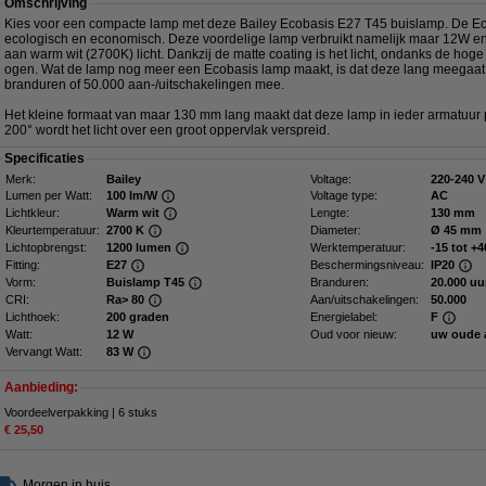
Omschrijving
Kies voor een compacte lamp met deze Bailey Ecobasis E27 T45 buislamp. De E
ecologisch en economisch. Deze voordelige lamp verbruikt namelijk maar 12W en 
aan warm wit (2700K) licht. Dankzij de matte coating is het licht, ondanks de hoge 
ogen. Wat de lamp nog meer een Ecobasis lamp maakt, is dat deze lang meegaat
branduren of 50.000 aan-/uitschakelingen mee.
Het kleine formaat van maar 130 mm lang maakt dat deze lamp in ieder armatuur p
200° wordt het licht over een groot oppervlak verspreid.
Specificaties
Merk:
Bailey
Voltage:
220-240 V
Lumen per Watt:
100 lm/W
Voltage type:
AC
Lichtkleur:
Warm wit
Lengte:
130 mm
Kleurtemperatuur:
2700 K
Diameter:
Ø 45 mm
Lichtopbrengst:
1200 lumen
Werktemperatuur:
-15 tot +4
Fitting:
E27
Beschermingsniveau:
IP20
Vorm:
Buislamp T45
Branduren:
20.000 uu
CRI:
Ra> 80
Aan/uitschakelingen:
50.000
Lichthoek:
200 graden
Energielabel:
F
Watt:
12 W
Oud voor nieuw:
uw oude 
Vervangt Watt:
83 W
Aanbieding:
Voordeelverpakking | 6 stuks
€ 25,50
Morgen in huis