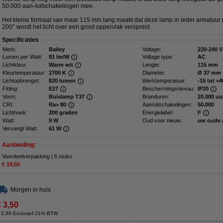
50.000 aan-/uitschakelingen mee.
Het kleine formaat van maar 115 mm lang maakt dat deze lamp in ieder armatuur p
200° wordt het licht over een groot oppervlak verspreid.
Specificaties
Merk:
Bailey
Voltage:
220-240 V
Lumen per Watt:
91 lm/W
Voltage type:
AC
Lichtkleur:
Warm wit
Lengte:
115 mm
Kleurtemperatuur:
2700 K
Diameter:
Ø 37 mm
Lichtopbrengst:
820 lumen
Werktemperatuur:
-15 tot +4
Fitting:
E27
Beschermingsniveau:
IP20
Vorm:
Buislamp T37
Branduren:
20.000 uu
CRI:
Ra> 80
Aan/uitschakelingen:
50.000
Lichthoek:
200 graden
Energielabel:
F
Watt:
9 W
Oud voor nieuw:
uw oude 
Vervangt Watt:
61 W
Aanbieding:
Voordeelverpakking | 6 stuks
€ 19,50
Morgen in huis
€ 3,50
 2,89 Exclusief 21% BTW