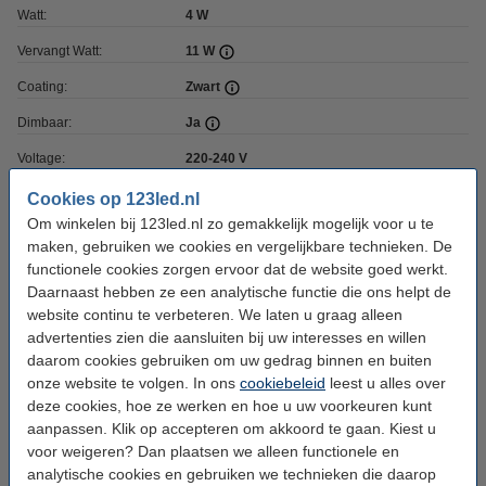
Watt:
4 W
Vervangt Watt:
11 W
Coating:
Zwart
Dimbaar:
Ja
Voltage:
220-240 V
Ingangsfrequentie:
50-60Hz
Cookies op 123led.nl
Om winkelen bij 123led.nl zo gemakkelijk mogelijk voor u te
Lengte:
137 mm
maken, gebruiken we cookies en vergelijkbare technieken. De
Diameter:
Ø 95 mm
functionele cookies zorgen ervoor dat de website goed werkt.
Daarnaast hebben ze een analytische functie die ons helpt de
Oud voor nieuw:
uw oude apparaat
website continu te verbeteren. We laten u graag alleen
advertenties zien die aansluiten bij uw interesses en willen
daarom cookies gebruiken om uw gedrag binnen en buiten
Bestel mee:
onze website te volgen. In ons
cookiebeleid
leest u alles over
deze cookies, hoe ze werken en hoe u uw voorkeuren kunt
Led dimmer 0-100W | 123led huismerk
€ 19,95
€ 17,96
aanpassen. Klik op accepteren om akkoord te gaan. Kiest u
voor weigeren? Dan plaatsen we alleen functionele en
analytische cookies en gebruiken we technieken die daarop
Accessoires: