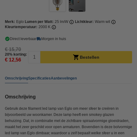
Merk:
Eglo
Lumen per Watt:
25 lm/W
Lichtkleur:
Warm wit
Kleurtemperatuur:
2000 K
Direct leverbaar
Morgen in huis
€ 15,70
20% korting:
Bestellen
€ 12,56
Omschrijving
Specificaties
Aanbevelingen
Omschrijving
Gebruik deze filament led lamp van Eglo om meer sfeer te creëren in
bijvoorbeeld uw woonkamer. Deze lamp heeft een smokey glazen
behuizing. Dat, in combinatie met de zichtbare spiraalvormige gloeidraden,
maakt het zeer geschikt voor open armaturen. Bovendien is deze bolvormige
led lamp van Eglo dimbaar, waardoor u zelf bepaalt welke sfeer u in een