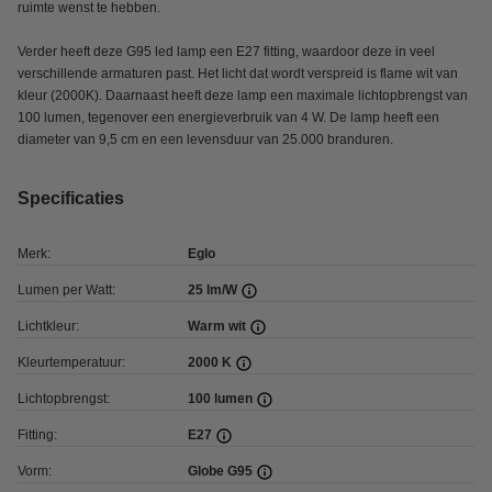
ruimte wenst te hebben.
Verder heeft deze G95 led lamp een E27 fitting, waardoor deze in veel
verschillende armaturen past. Het licht dat wordt verspreid is flame wit van
kleur (2000K). Daarnaast heeft deze lamp een maximale lichtopbrengst van
100 lumen, tegenover een energieverbruik van 4 W. De lamp heeft een
diameter van 9,5 cm en een levensduur van 25.000 branduren.
Specificaties
Merk:
Eglo
Lumen per Watt:
25 lm/W
Lichtkleur:
Warm wit
Kleurtemperatuur:
2000 K
Lichtopbrengst:
100 lumen
Fitting:
E27
Vorm:
Globe G95