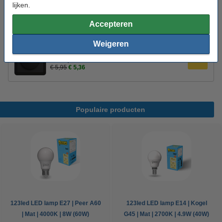
lijken.
Dimmerknop incl. centraalplaat en raamwerk |
Accepteren
Wit | 123led huismerk
€ 5,95
Weigeren
Dimmerknop incl. centraalplaat en raamwerk |
Zwart | 123led huismerk
€ 5,95
€ 5,36
Populaire producten
123led LED lamp E27 | Peer A60
123led LED lamp E14 | Kogel
| Mat | 4000K | 8W (60W)
G45 | Mat | 2700K | 4.9W (40W)