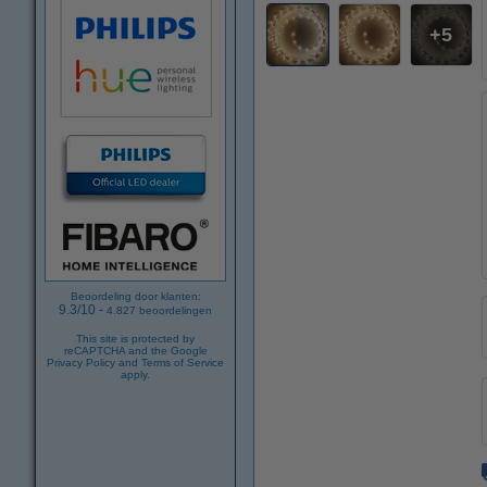
5
Beoordeling door klanten:
9.3
/
10
-
4.827
beoordelingen
This site is protected by
reCAPTCHA and the Google
Privacy Policy
and
Terms of Service
apply.