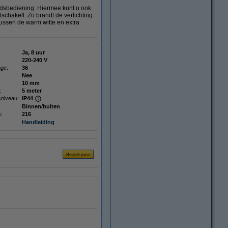
ndsbediening. Hiermee kunt u ook
tschakelt. Zo brandt de verlichting
tussen de warm witte en extra
Ja, 8 uur
220-240 V
age:
36
Nee
10 mm
:
5 meter
niveau:
IP44
Binnen/buiten
s:
216
Handleiding