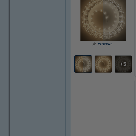
vergroten
5