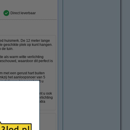
Direct leverbaar
led huismerk. De 12 meter lange
de geschikte plek op kunt hangen.
 de tuin.
e als warm witte verlichting
 beschouwd, waardoor dit perfect is
m met een gerust hart buiten
ankzij het aanloopsnoer van 5
installeren; hiervoor hoeft u
ndsbediening. Hiermee kunt u ook
tschakelt. Zo brandt de verlichting
tussen de warm witte en extra
220-240 V
age:
36
Nee