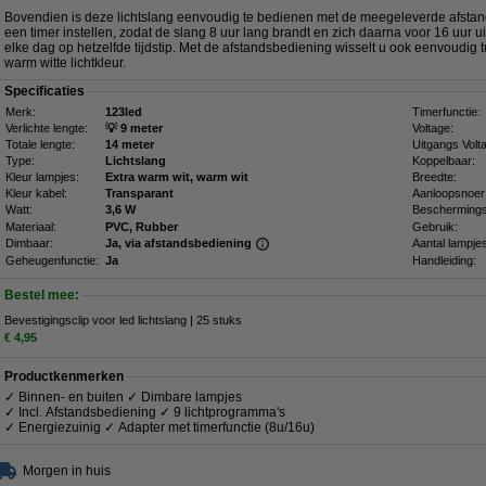
Bovendien is deze lichtslang eenvoudig te bedienen met de meegeleverde afsta
een timer instellen, zodat de slang 8 uur lang brandt en zich daarna voor 16 uur ui
elke dag op hetzelfde tijdstip. Met de afstandsbediening wisselt u ook eenvoudig 
warm witte lichtkleur.
Specificaties
Merk:
123led
Timerfunctie:
Verlichte lengte:
💡 9 meter
Voltage:
Totale lengte:
14 meter
Uitgangs Volt
Type:
Lichtslang
Koppelbaar:
Kleur lampjes:
Extra warm wit, warm wit
Breedte:
Kleur kabel:
Transparant
Aanloopsnoer
Watt:
3,6 W
Beschermings
Materiaal:
PVC, Rubber
Gebruik:
Dimbaar:
Ja, via afstandsbediening
Aantal lampje
Geheugenfunctie:
Ja
Handleiding:
Bestel mee:
Bevestigingsclip voor led lichtslang | 25 stuks
€ 4,95
Productkenmerken
✓ Binnen- en buiten ✓ Dimbare lampjes
✓ Incl. Afstandsbediening ✓ 9 lichtprogramma's
✓ Energiezuinig ✓ Adapter met timerfunctie (8u/16u)
Morgen in huis