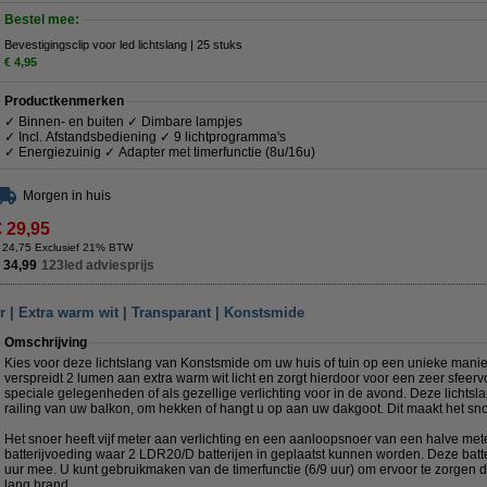
Bestel mee:
Bevestigingsclip voor led lichtslang | 25 stuks
€ 4,95
Productkenmerken
✓ Binnen- en buiten ✓ Dimbare lampjes
✓ Incl. Afstandsbediening ✓ 9 lichtprogramma's
✓ Energiezuinig ✓ Adapter met timerfunctie (8u/16u)
Morgen in huis
€ 29,95
 24,75 Exclusief 21% BTW
 34,99
123led adviesprijs
er | Extra warm wit | Transparant | Konstsmide
Omschrijving
Kies voor deze lichtslang van Konstsmide om uw huis of tuin op een unieke manier 
verspreidt 2 lumen aan extra warm wit licht en zorgt hierdoor voor een zeer sfeervol
speciale gelegenheden of als gezellige verlichting voor in de avond. Deze lichtsl
railing van uw balkon, om hekken of hangt u op aan uw dakgoot. Dit maakt het snoe
Het snoer heeft vijf meter aan verlichting en een aanloopsnoer van een halve mete
batterijvoeding waar 2 LDR20/D batterijen in geplaatst kunnen worden. Deze bat
uur mee. U kunt gebruikmaken van de timerfunctie (6/9 uur) om ervoor te zorgen d
lang brand.