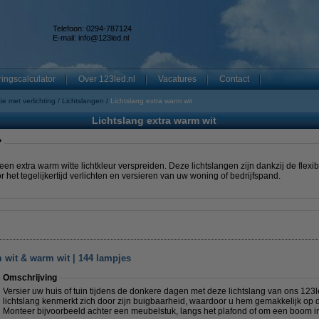
Telefoon: 0294-787124
E-mail:
info@123led.nl
ingscalculator
Over 123led.nl
Vacatures
Contact
ie met verlichting
Lichtslangen
Lichtslang extra warm wit
Lichtslang extra warm wit
?
een extra warm witte lichtkleur verspreiden. Deze lichtslangen zijn dankzij de flexib
r het tegelijkertijd verlichten en versieren van uw woning of bedrijfspand.
m wit & warm wit | 144 lampjes
Omschrijving
Versier uw huis of tuin tijdens de donkere dagen met deze lichtslang van ons 123
lichtslang kenmerkt zich door zijn buigbaarheid, waardoor u hem gemakkelijk op 
Monteer bijvoorbeeld achter een meubelstuk, langs het plafond of om een boom in