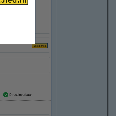
10 mm
:
5 meter
niveau:
IP44
Binnen/buiten
III
s:
288
Handleiding
Direct leverbaar