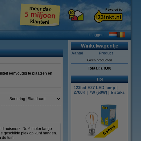
Inloggen
Winkelwagentje
Aantal
Product
Geen producten
Totaal:
€ 0,00
iliteit eenvoudig te plaatsen en
Tip!
123led E27 LED lamp |
2700K | 7W (60W) | 6 stuks
Sortering
led huismerk. De 6 meter lange
de geschikte plek op kunt hangen.
 de tuin.