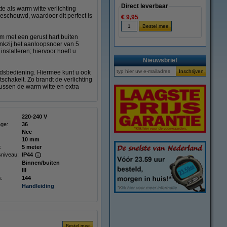
Direct leverbaar
e als warm witte verlichting
 beschouwd, waardoor dit perfect is
€ 9,95
m met een gerust hart buiten
ankzij het aanloopsnoer van 5
installeren; hiervoor hoeft u
Nieuwsbrief
ndsbediening. Hiermee kunt u ook
tschakelt. Zo brandt de verlichting
tussen de warm witte en extra
220-240 V
age:
36
Nee
10 mm
:
5 meter
niveau:
IP44
Binnen/buiten
III
s:
144
Handleiding