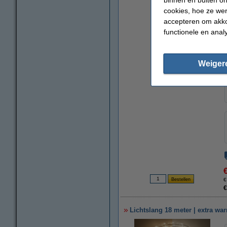
cookies, hoe ze we
accepteren om akko
functionele en anal
Weiger
€
€
Lichtslang 18 meter | extra wa