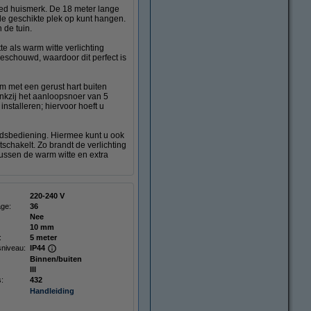
led huismerk. De 18 meter lange
de geschikte plek op kunt hangen.
 de tuin.
e als warm witte verlichting
 beschouwd, waardoor dit perfect is
m met een gerust hart buiten
ankzij het aanloopsnoer van 5
installeren; hiervoor hoeft u
ndsbediening. Hiermee kunt u ook
tschakelt. Zo brandt de verlichting
tussen de warm witte en extra
220-240 V
age:
36
Nee
10 mm
:
5 meter
niveau:
IP44
Binnen/buiten
III
s:
432
Handleiding