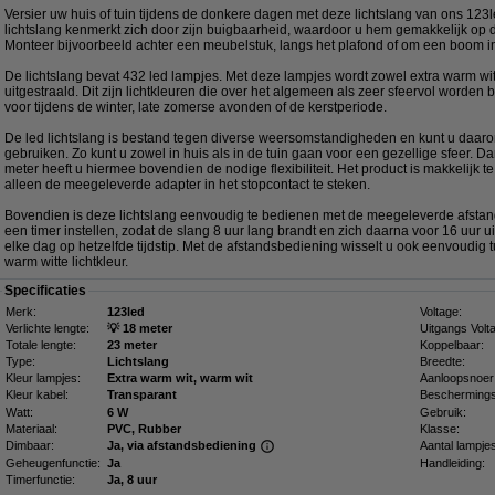
Versier uw huis of tuin tijdens de donkere dagen met deze lichtslang van ons 123
lichtslang kenmerkt zich door zijn buigbaarheid, waardoor u hem gemakkelijk op 
Monteer bijvoorbeeld achter een meubelstuk, langs het plafond of om een boom in
De lichtslang bevat 432 led lampjes. Met deze lampjes wordt zowel extra warm witt
uitgestraald. Dit zijn lichtkleuren die over het algemeen als zeer sfeervol worden
voor tijdens de winter, late zomerse avonden of de kerstperiode.
De led lichtslang is bestand tegen diverse weersomstandigheden en kunt u daaro
gebruiken. Zo kunt u zowel in huis als in de tuin gaan voor een gezellige sfeer. D
meter heeft u hiermee bovendien de nodige flexibiliteit. Het product is makkelijk te 
alleen de meegeleverde adapter in het stopcontact te steken.
Bovendien is deze lichtslang eenvoudig te bedienen met de meegeleverde afsta
een timer instellen, zodat de slang 8 uur lang brandt en zich daarna voor 16 uur ui
elke dag op hetzelfde tijdstip. Met de afstandsbediening wisselt u ook eenvoudig 
warm witte lichtkleur.
Specificaties
Merk:
123led
Voltage:
Verlichte lengte:
💡 18 meter
Uitgangs Volt
Totale lengte:
23 meter
Koppelbaar:
Type:
Lichtslang
Breedte:
Kleur lampjes:
Extra warm wit, warm wit
Aanloopsnoer
Kleur kabel:
Transparant
Beschermings
Watt:
6 W
Gebruik:
Materiaal:
PVC, Rubber
Klasse:
Dimbaar:
Ja, via afstandsbediening
Aantal lampje
Geheugenfunctie:
Ja
Handleiding:
Timerfunctie:
Ja, 8 uur