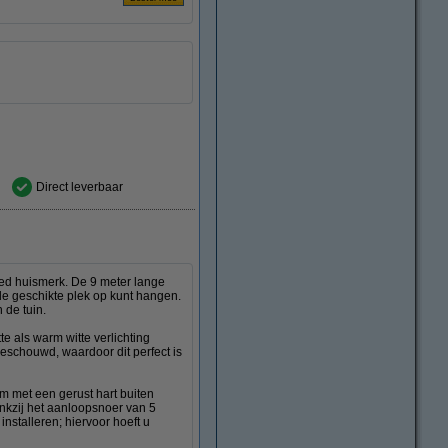
Direct leverbaar
led huismerk. De 9 meter lange
de geschikte plek op kunt hangen.
 de tuin.
e als warm witte verlichting
 beschouwd, waardoor dit perfect is
m met een gerust hart buiten
ankzij het aanloopsnoer van 5
installeren; hiervoor hoeft u