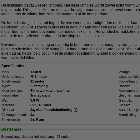
De lichtslang bevat 144 led lampjes. Met deze lampjes wordt zowel extra warm witt
uitgestraald. Dit zijn lichtkleuren die over het algemeen als zeer sfeervol worden
voor tijdens de winter, late zomerse avonden of de kerstperiode.
De led lichtslang is bestand tegen diverse weersomstandigheden en kunt u daaro
gebruiken. Zo kunt u zowel in huis als in de tuin gaan voor een gezellige sfeer. D
meter heeft u hiermee bovendien de nodige flexibiliteit. Het product is makkelijk te 
alleen de meegeleverde adapter in het stopcontact te steken.
Bovendien is deze lichtslang eenvoudig te bedienen met de meegeleverde afsta
een timer instellen, zodat de slang 8 uur lang brandt en zich daarna voor 16 uur ui
elke dag op hetzelfde tijdstip. Met de afstandsbediening wisselt u ook eenvoudig 
warm witte lichtkleur.
Specificaties
Merk:
123led
Voltage:
Verlichte lengte:
💡 6 meter
Uitgangs Volt
Totale lengte:
11 meter
Koppelbaar:
Type:
Lichtslang
Breedte:
Kleur lampjes:
Extra warm wit, warm wit
Aanloopsnoer
Kleur kabel:
Transparant
Beschermings
Watt:
3,6 W
Gebruik:
Materiaal:
PVC, Rubber
Klasse:
Dimbaar:
Ja, via afstandsbediening
Aantal lampje
Geheugenfunctie:
Ja
Handleiding:
Timerfunctie:
Ja, 8 uur
Bestel mee:
Bevestigingsclip voor led lichtslang | 25 stuks