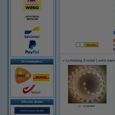
€
€
Lichtslang 9 meter | extra war
Verzendopties:
Officiële dealer
vergroten