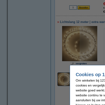
€
€
Lichtslang 12 meter | extra wa
vergroten
Cookies op 1
5
Om winkelen bij 123
cookies en vergelij
website goed werkt.
website continu te 
aansluiten bij uw i
binnen en buiten on