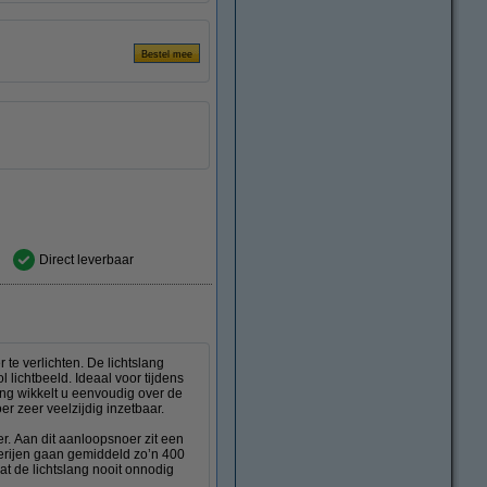
Direct leverbaar
te verlichten. De lichtslang
 lichtbeeld. Ideaal voor tijdens
ang wikkelt u eenvoudig over de
r zeer veelzijdig inzetbaar.
r. Aan dit aanloopsnoer zit een
terijen gaan gemiddeld zo’n 400
at de lichtslang nooit onnodig