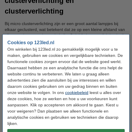
clusterverlichting en
clusterverlichting
Bij micro clusterverlichting zijn er een groot aantal lampjes bij
elkaar geclusterd, wat betekent dat ze op een kleine afstand van
elkaar op het snoer bevestigd zijn. Ook bij clusterverlichting is dit
het geval. Het verschil is echter dat clusterverlichting nóg meer
Cookies op 123led.nl
lampjes bevat, micro clusterverlichting is hier een gematigde
Om winkelen bij 123led.nl zo gemakkelijk mogelijk voor u te
variant van. Traditionele kerstverlichting is ook weer anders,
maken, gebruiken we cookies en vergelijkbare technieken. De
omdat de lampjes bij deze gewone kerstverlichting op een
functionele cookies zorgen ervoor dat de website goed werkt.
grotere afstand van elkaar gemonteerd zijn. In een overzicht
Daarnaast hebben ze een analytische functie die ons helpt de
betekent dit het volgende:
website continu te verbeteren. We laten u graag alleen
advertenties zien die aansluiten bij uw interesses en willen
Traditionele kerstverlichting:
ongeveer 13 led lampjes per
daarom cookies gebruiken om uw gedrag binnen en buiten
meter.
onze website te volgen. In ons
Micro clusterverlichting:
ongeveer 50 led lampjes per meter.
cookiebeleid
leest u alles over
Clusterverlichting:
ongeveer 140 led lampjes per meter.
deze cookies, hoe ze werken en hoe u uw voorkeuren kunt
aanpassen. Klik op accepteren om akkoord te gaan. Kiest u
Het type kerstverlichting dat u kiest is bepalend voor de manier
voor weigeren? Dan plaatsen we alleen functionele en
waarop uw kerstboom verlicht wordt. Door het verschillende
analytische cookies en gebruiken we technieken die daarop
aantal lampjes zorgen de snoeren ervoor dat uw boom ofwel
lijken.
subtiel ofwel rijkelijk verlicht wordt.