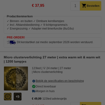
€ 37,95
Bestellen
Productkenmerken
✓ Binnen- en buiten ✓ Dimbare kerstlampjes
✓ Incl. Afstandsbediening ✓ 9 lichtprogramma's
✓ Energiezuinig ✓ Adapter met timerfunctie (8u/16u)
PRE-ORDER!
Dit kerstartikel zal medio september 2026 worden verstuurd.
Micro clusterverlichting 27 meter | extra warm wit & warm wit
| 1200 lampjes
123led
💡 24 meter
27 meter
Micro clusterverlichting
Bekijk de specificaties en beschrijving
Direct leverbaar
Morgen in huis
5
€ 49,99
123led adviesprijs