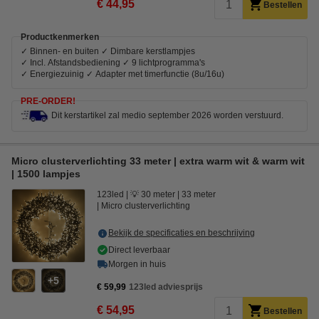
€ 44,95
Bestellen
Productkenmerken
✓ Binnen- en buiten ✓ Dimbare kerstlampjes
✓ Incl. Afstandsbediening ✓ 9 lichtprogramma's
✓ Energiezuinig ✓ Adapter met timerfunctie (8u/16u)
PRE-ORDER!
Dit kerstartikel zal medio september 2026 worden verstuurd.
Micro clusterverlichting 33 meter | extra warm wit & warm wit
| 1500 lampjes
123led
💡 30 meter
33 meter
Micro clusterverlichting
Bekijk de specificaties en beschrijving
Direct leverbaar
Morgen in huis
5
€ 59,99
123led adviesprijs
€ 54,95
Bestellen