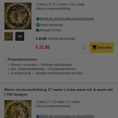
123led
💡 11.2 meter
14.2 meter
Micro clusterverlichting
Bekijk de specificaties en beschrijving
Direct leverbaar
Morgen in huis
5
€ 24,99
123led adviesprijs
€ 21,95
Bestellen
Productkenmerken
✓ Binnen- en buiten ✓ Dimbare kerstlampjes
✓ Incl. Afstandsbediening ✓ 9 lichtprogramma's
✓ Energiezuinig ✓ Adapter met timerfunctie (8u/16u)
Micro clusterverlichting 17 meter | extra warm wit & warm wit
| 700 lampjes
123led
💡 14 meter
17 meter
Micro clusterverlichting
Bekijk de specificaties en beschrijving