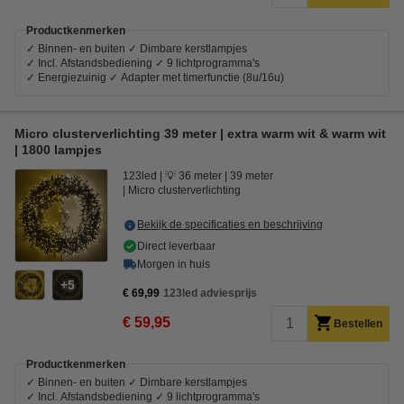
Productkenmerken
✓ Binnen- en buiten ✓ Dimbare kerstlampjes
✓ Incl. Afstandsbediening ✓ 9 lichtprogramma's
✓ Energiezuinig ✓ Adapter met timerfunctie (8u/16u)
Micro clusterverlichting 39 meter | extra warm wit & warm wit
| 1800 lampjes
123led
💡 36 meter
39 meter
Micro clusterverlichting
Bekijk de specificaties en beschrijving
Direct leverbaar
Morgen in huis
5
€ 69,99
123led adviesprijs
€ 59,95
Bestellen
Productkenmerken
✓ Binnen- en buiten ✓ Dimbare kerstlampjes
✓ Incl. Afstandsbediening ✓ 9 lichtprogramma's