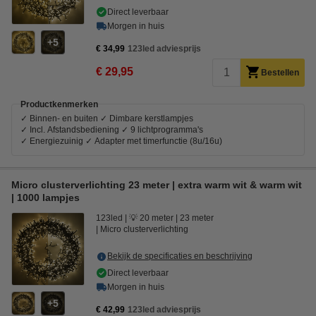
Direct leverbaar
Morgen in huis
5
€ 34,99
123led adviesprijs
€ 29,95
Bestellen
Productkenmerken
✓ Binnen- en buiten ✓ Dimbare kerstlampjes
✓ Incl. Afstandsbediening ✓ 9 lichtprogramma's
✓ Energiezuinig ✓ Adapter met timerfunctie (8u/16u)
Micro clusterverlichting 23 meter | extra warm wit & warm wit
| 1000 lampjes
123led
💡 20 meter
23 meter
Micro clusterverlichting
Bekijk de specificaties en beschrijving
Direct leverbaar
Morgen in huis
5
€ 42,99
123led adviesprijs