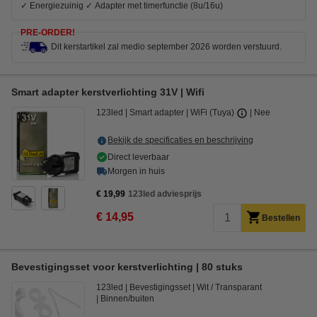
✓ Energiezuinig ✓ Adapter met timerfunctie (8u/16u)
PRE-ORDER!
Dit kerstartikel zal medio september 2026 worden verstuurd.
Smart adapter kerstverlichting 31V | Wifi
123led
Smart adapter
WiFi (Tuya)
Nee
Bekijk de specificaties en beschrijving
Direct leverbaar
Morgen in huis
€ 19,99
123led adviesprijs
€ 14,95
Bestellen
Bevestigingsset voor kerstverlichting | 80 stuks
123led
Bevestigingsset
Wit / Transparant
Binnen/buiten