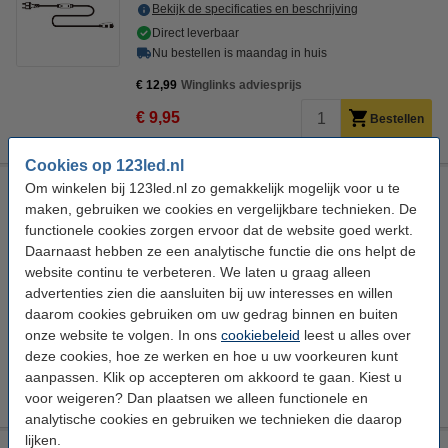
Bekijk de specificaties en beschrijving
Direct leverbaar
Nu bestellen is maandag in huis
€ 12,99
Winglinks adviesprijs
€ 9,95
Bestellen
Cookies op 123led.nl
Voedingskabel voor koppelbare 230V kerstverlichting | Wit |
Om winkelen bij 123led.nl zo gemakkelijk mogelijk voor u te
Max. 301 watt
maken, gebruiken we cookies en vergelijkbare technieken. De
functionele cookies zorgen ervoor dat de website goed werkt.
123led
Voedingskabel
1,5 meter
Wit
Daarnaast hebben ze een analytische functie die ons helpt de
website continu te verbeteren. We laten u graag alleen
Bekijk de specificaties en beschrijving
advertenties zien die aansluiten bij uw interesses en willen
Direct leverbaar
daarom cookies gebruiken om uw gedrag binnen en buiten
Nu bestellen is maandag in huis
onze website te volgen. In ons
cookiebeleid
leest u alles over
€ 12,99
Winglinks adviesprijs
deze cookies, hoe ze werken en hoe u uw voorkeuren kunt
aanpassen. Klik op accepteren om akkoord te gaan. Kiest u
€ 9,95
Bestellen
voor weigeren? Dan plaatsen we alleen functionele en
analytische cookies en gebruiken we technieken die daarop
lijken.