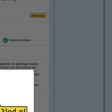
Direct leverbaar
ijlvolle en gezellige manier.
it staat ook wel bekend als
n kunt u deze lamp 3-staps
00%, 50% of 25% lichtsterkte.
den coating en zichtbare
 een echte eye-catcher in uw
n.
aps
V