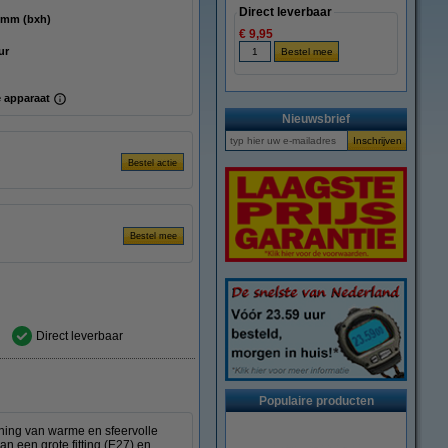
Direct leverbaar
 120 mm (bxh)
€ 9,95
ur
 apparaat
Nieuwsbrief
Direct leverbaar
Populaire producten
ning van warme en sfeervolle
an een grote fitting (E27) en