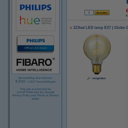
€
123led LED lamp E27 | Globe G8
Beoordeling door klanten:
vergroten
9.3
/
10
-
4.827
beoordelingen
This site is protected by
reCAPTCHA and the Google
Privacy Policy
and
Terms of Service
apply.