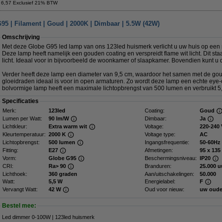
 6,57 Exclusief 21% BTW
95 | Filament | Goud | 2000K | Dimbaar | 5.5W (42W)
Omschrijving
Met deze Globe G95 led lamp van ons 123led huismerk verlicht u uw huis op een st
Deze lamp heeft namelijk een gouden coating en verspreidt flame wit licht. Dit sta
licht. Ideaal voor in bijvoorbeeld de woonkamer of slaapkamer. Bovendien kunt 
Verder heeft deze lamp een diameter van 9,5 cm, waardoor het samen met de gou
gloeidraden ideaal is voor in open armaturen. Zo wordt deze lamp een echte eye-c
bolvormige lamp heeft een maximale lichtopbrengst van 500 lumen en verbruikt 5
Specificaties
Merk:
123led
Coating:
Goud
Lumen per Watt:
90 lm/W
Dimbaar:
Ja
Lichtkleur:
Extra warm wit
Voltage:
220-240 
Kleurtemperatuur:
2000 K
Voltage type:
AC
Lichtopbrengst:
500 lumen
Ingangsfrequentie:
50-60Hz
Fitting:
E27
Afmetingen:
95 x
Vorm:
Globe G95
Beschermingsniveau:
IP20
CRI:
Ra> 90
Branduren:
25.000 u
Lichthoek:
360 graden
Aan/uitschakelingen:
50.000
Watt:
5,5 W
Energielabel:
F
Vervangt Watt:
42 W
Oud voor nieuw:
uw oude
Bestel mee:
Led dimmer 0-100W | 123led huismerk