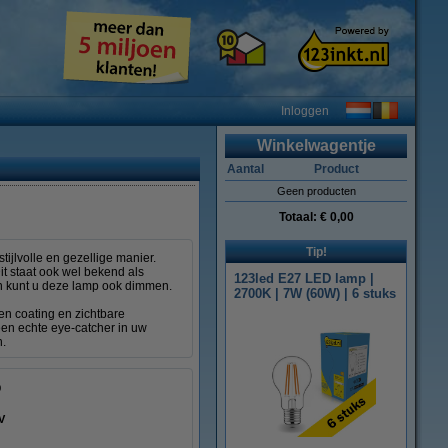
Inloggen
Winkelwagentje
Aantal
Product
Geen producten
Totaal:
€ 0,00
Tip!
ijlvolle en gezellige manier.
it staat ook wel bekend als
123led E27 LED lamp |
en kunt u deze lamp ook dimmen.
2700K | 7W (60W) | 6 stuks
n coating en zichtbare
een echte eye-catcher in uw
n.
V