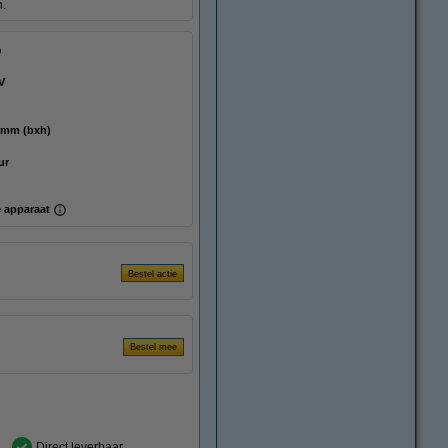
n.
V
 135 mm (bxh)
ur
 apparaat
Direct leverbaar