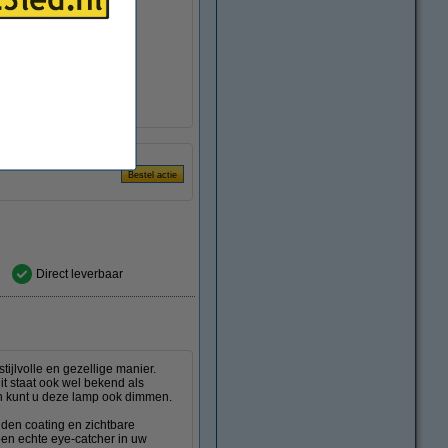
 135 mm (bxh)
ur
 apparaat
Direct leverbaar
ijlvolle en gezellige manier.
it staat ook wel bekend als
en kunt u deze lamp ook dimmen.
den coating en zichtbare
een echte eye-catcher in uw