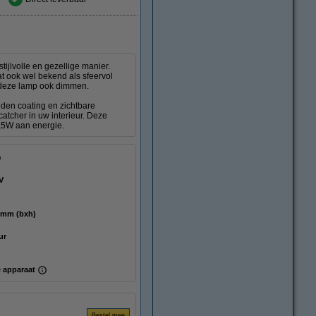
ijlvolle en gezellige manier.
at ook wel bekend als sfeervol
u deze lamp ook dimmen.
den coating en zichtbare
atcher in uw interieur. Deze
,5W aan energie.
V
 135 mm (bxh)
ur
 apparaat