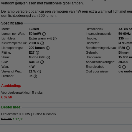
vertoont gelijkenissen met traditionele gloeilampen.
De lamp verspreidt dankzij een vermogen van 4W een extra warm wit licht met e
een lichtopbrengst van 200 lumen.
Specificaties
Merk:
123led
Dimtechniek:
Af- en a
Lumen per Watt:
50 lm/W
Ingangsfrequentie:
50-60Hz
Lichtkleur:
Extra warm wit
Hoogte:
135 mm
Kleurtemperatuur:
2000 K
Diameter:
Ø 95 m
Lichtopbrengst:
200 lumen
Beschermingsniveau:
IP20
Fitting:
E27
Gebruik:
Binnen
Vorm:
Globe G95
Branduren:
15.000 u
CRI:
Ra> 93
Aan/uitschakelingen:
30.000
Watt:
4 W
Energielabel:
G
Vervangt Watt:
21 W
Oud voor nieuw:
uw oude
Dimbaar:
Ja
Aanbieding:
Voordeelverpakking | 5 stuks
€ 37,50
Bestel mee:
Led dimmer 0-100W | 123led huismerk
€ 19,95
€ 17,96