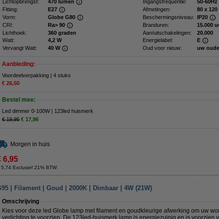
Lichtopbrengst:
470 lumen
Ingangsfrequentie:
50-60Hz
Fitting:
E27
Afmetingen:
80 x
Vorm:
Globe G80
Beschermingsniveau:
IP20
CRI:
Ra> 90
Branduren:
15.000 u
Lichthoek:
360 graden
Aan/uitschakelingen:
20.000
Watt:
4,2 W
Energielabel:
E
Vervangt Watt:
40 W
Oud voor nieuw:
uw oude
Aanbieding:
Voordeelverpakking | 4 stuks
€ 26,50
Bestel mee:
Led dimmer 0-100W | 123led huismerk
€ 19,95
€ 17,96
Morgen in huis
€ 6,95
 5,74 Exclusief 21% BTW
95 | Filament | Goud | 2000K | Dimbaar | 4W (21W)
Omschrijving
Kies voor deze led Globe lamp met filament en goudkleurige afwerking om uw wo
verlichting te voorzien. De 123led-huismerk lamp is energiezuinig en is voorzien v