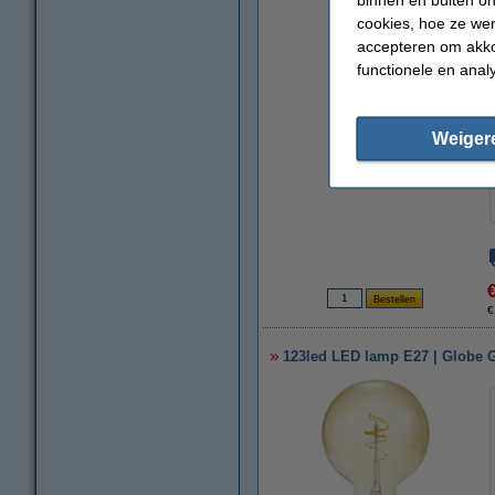
cookies, hoe ze we
accepteren om akko
functionele en anal
Weiger
€
123led LED lamp E27 | Globe G