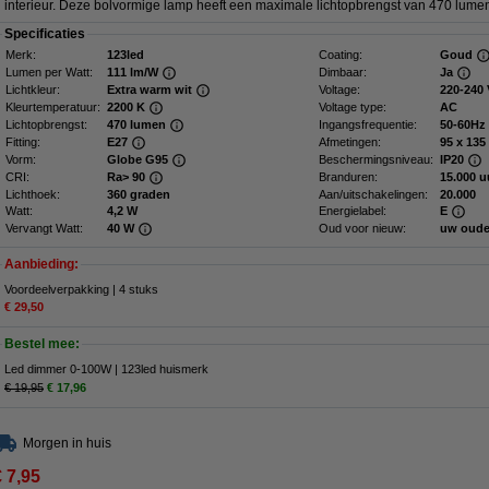
interieur. Deze bolvormige lamp heeft een maximale lichtopbrengst van 470 lume
Specificaties
Merk:
123led
Coating:
Goud
Lumen per Watt:
111 lm/W
Dimbaar:
Ja
Lichtkleur:
Extra warm wit
Voltage:
220-240 
Kleurtemperatuur:
2200 K
Voltage type:
AC
Lichtopbrengst:
470 lumen
Ingangsfrequentie:
50-60Hz
Fitting:
E27
Afmetingen:
95 x
Vorm:
Globe G95
Beschermingsniveau:
IP20
CRI:
Ra> 90
Branduren:
15.000 u
Lichthoek:
360 graden
Aan/uitschakelingen:
20.000
Watt:
4,2 W
Energielabel:
E
Vervangt Watt:
40 W
Oud voor nieuw:
uw oude
Aanbieding:
Voordeelverpakking | 4 stuks
€ 29,50
Bestel mee:
Led dimmer 0-100W | 123led huismerk
€ 19,95
€ 17,96
Morgen in huis
€ 7,95