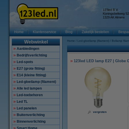
123led B.V.
Koningsbeltweg 52
1329 AK Almere
Home
Klantenservice
Blog
Zakelijk bestellen
Bespar
Home
Led-gloeilamp (filament)
Bollamp fila
Webwinkel
Aanbiedingen
Bedrijfsverlichting
123led LED lamp E27 | Globe G
Led-spots
E27 (grote fitting)
E14 (kleine fitting)
Led-gloeilamp (filament)
Alle led lampen
Led-toebehoren
Led TL
Led panelen
vergroten
Buitenverlichting
Binnenverlichting
Smart Home