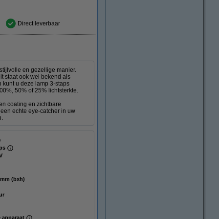
Direct leverbaar
ijlvolle en gezellige manier.
it staat ook wel bekend als
n kunt u deze lamp 3-staps
00%, 50% of 25% lichtsterkte.
n coating en zichtbare
 een echte eye-catcher in uw
n.
aps
V
 120 mm (bxh)
ur
 apparaat