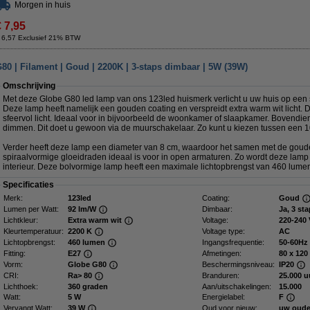
Morgen in huis
€ 7,95
 6,57 Exclusief 21% BTW
0 | Filament | Goud | 2200K | 3-staps dimbaar | 5W (39W)
Omschrijving
Met deze Globe G80 led lamp van ons 123led huismerk verlicht u uw huis op een st
Deze lamp heeft namelijk een gouden coating en verspreidt extra warm wit licht. D
sfeervol licht. Ideaal voor in bijvoorbeeld de woonkamer of slaapkamer. Bovendie
dimmen. Dit doet u gewoon via de muurschakelaar. Zo kunt u kiezen tussen een 1
Verder heeft deze lamp een diameter van 8 cm, waardoor het samen met de goude
spiraalvormige gloeidraden ideaal is voor in open armaturen. Zo wordt deze lamp
interieur. Deze bolvormige lamp heeft een maximale lichtopbrengst van 460 lume
Specificaties
Merk:
123led
Coating:
Goud
Lumen per Watt:
92 lm/W
Dimbaar:
Ja, 3 st
Lichtkleur:
Extra warm wit
Voltage:
220-240 
Kleurtemperatuur:
2200 K
Voltage type:
AC
Lichtopbrengst:
460 lumen
Ingangsfrequentie:
50-60Hz
Fitting:
E27
Afmetingen:
80 x
Vorm:
Globe G80
Beschermingsniveau:
IP20
CRI:
Ra> 80
Branduren:
25.000 u
Lichthoek:
360 graden
Aan/uitschakelingen:
15.000
Watt:
5 W
Energielabel:
F
Vervangt Watt:
39 W
Oud voor nieuw:
uw oude