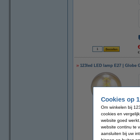
€
123led LED lamp E27 | Globe G9
Cookies op 1
Om winkelen bij 123
cookies en vergelij
website goed werkt.
vergroten
website continu te 
aansluiten bij uw i
binnen en buiten on