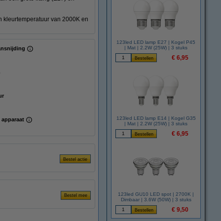
en kleurtemperatuur van 2000K en
123led LED lamp E27 | Kogel P45
| Mat | 2.2W (25W) | 3 stuks
ansnijding
€ 6,95
m
ur
123led LED lamp E14 | Kogel G35
 apparaat
| Mat | 2.2W (25W) | 3 stuks
€ 6,95
123led GU10 LED spot | 2700K |
Dimbaar | 3.6W (50W) | 3 stuks
€ 9,50