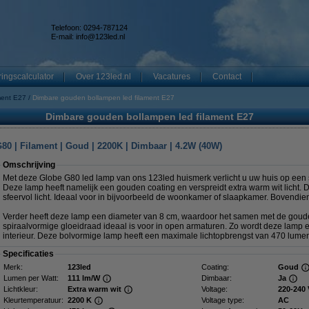
Telefoon: 0294-787124
E-mail:
info@123led.nl
ingscalculator
Over 123led.nl
Vacatures
Contact
ment E27
Dimbare gouden bollampen led filament E27
Dimbare gouden bollampen led filament E27
80 | Filament | Goud | 2200K | Dimbaar | 4.2W (40W)
Omschrijving
Met deze Globe G80 led lamp van ons 123led huismerk verlicht u uw huis op een st
Deze lamp heeft namelijk een gouden coating en verspreidt extra warm wit licht. D
sfeervol licht. Ideaal voor in bijvoorbeeld de woonkamer of slaapkamer. Bovendi
Verder heeft deze lamp een diameter van 8 cm, waardoor het samen met de goude
spiraalvormige gloeidraad ideaal is voor in open armaturen. Zo wordt deze lamp 
interieur. Deze bolvormige lamp heeft een maximale lichtopbrengst van 470 lume
Specificaties
Merk:
123led
Coating:
Goud
Lumen per Watt:
111 lm/W
Dimbaar:
Ja
Lichtkleur:
Extra warm wit
Voltage:
220-240 
Kleurtemperatuur:
2200 K
Voltage type:
AC